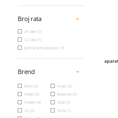
Broj rata
24 rate
(7)
12 rata
(7)
Jednokratno plaćanje
(7)
apara
Brend
Beko
(2)
Krups
(2)
NINJA
(2)
Rowenta
(5)
SHARK
(4)
Tefal
(5)
LG
(2)
Tesla
(1)