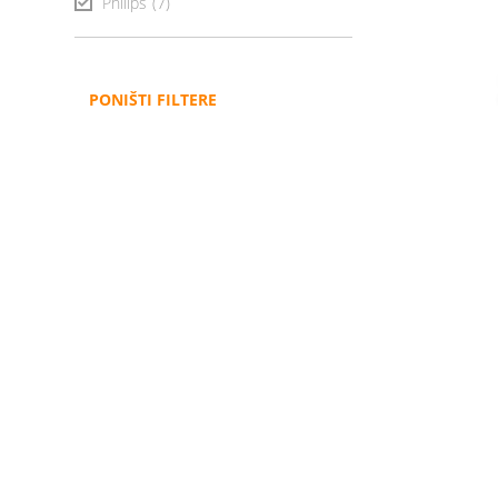
Philips
(7)
PONIŠTI FILTERE
Administracija
B2B