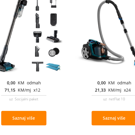
0,00
KM odmah
0,00
KM odmah
71,15
KM/mj x12
21,33
KM/mj x24
uz Socijalni paket
uz netFlat 10
Saznaj više
Saznaj više