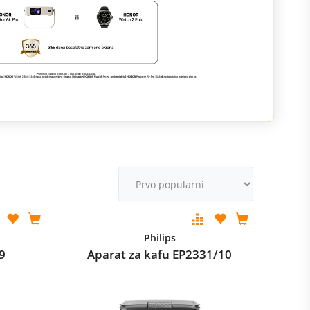
M
v
Philips
9
Aparat za kafu EP2331/10