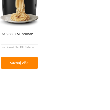
615,00
KM odmah
uz Paket Flat BH Telecom
Saznaj više
Cjenovnik i uslovi
Aplikacije