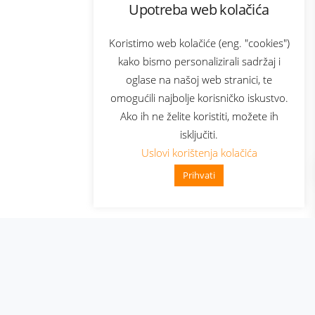
Upotreba web kolačića
com
Bonus plus
sluga
Prijava za newsletter
Koristimo web kolačiće (eng. "cookies")
kako bismo personalizirali sadržaj i
oglase na našoj web stranici, te
elecom
omogućili najbolje korisničko iskustvo.
Ako ih ne želite koristiti, možete ih
isključiti.
Uslovi korištenja kolačića
Prihvati
👋 Zdravo, kako mogu pomoći?