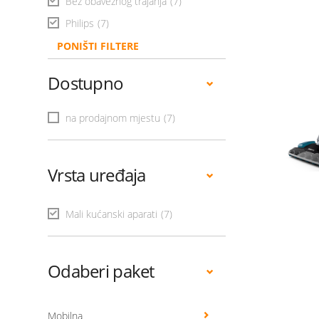
Bez obaveznog trajanja
(7)
Philips
(7)
PONIŠTI FILTERE
Dostupno
na prodajnom mjestu
(7)
Vrsta uređaja
Mali kućanski aparati
(7)
Odaberi paket
Mobilna