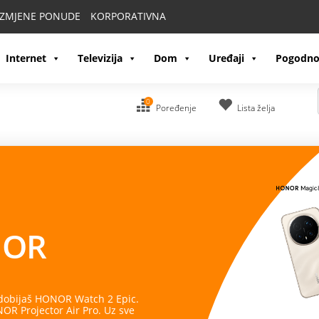
IZMJENE PONUDE
KORPORATIVNA
Internet
Televizija
Dom
Uređaji
Pogodno
0
Poređenje
Lista želja
OR
 dobijaš HONOR Watch 2 Epic.
R Projector Air Pro. Uz sve