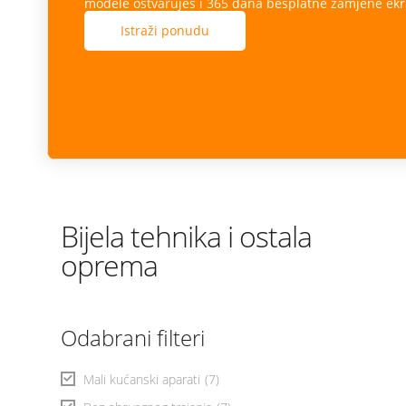
modele ostvaruješ i 365 dana besplatne zamjene ekr
Istraži ponudu
Bijela tehnika i ostala
oprema
Odabrani filteri
Mali kućanski aparati
(7)