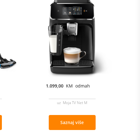
1.099,00
KM odmah
uz Moja TV Net M
Saznaj više