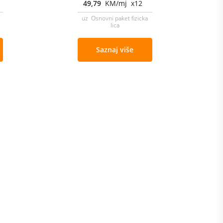
49,79
KM/mj x12
uz Osnovni paket fizicka
lica
Saznaj više