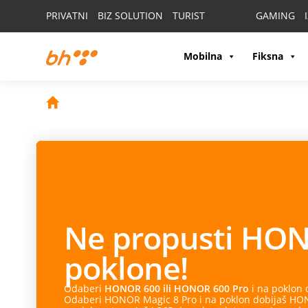
PRIVATNI
BIZ SOLUTION
TURIST
GAMING
Mobilna
Fiksna
Ne propusti
HON
poklone!
Odaberi
HONOR 600 ili HONOR 600 Pro
i na poklon
Odaberi HONOR Magic 8 Pro i na poklon dobijaš HONO