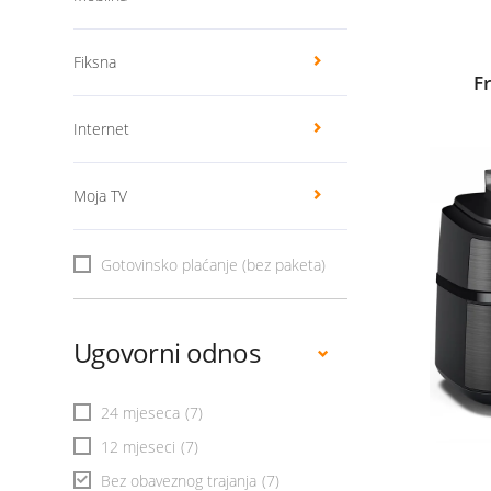
Fiksna
F
Internet
Moja TV
Gotovinsko plaćanje (bez paketa)
Ugovorni odnos
24 mjeseca
(7)
12 mjeseci
(7)
Bez obaveznog trajanja
(7)