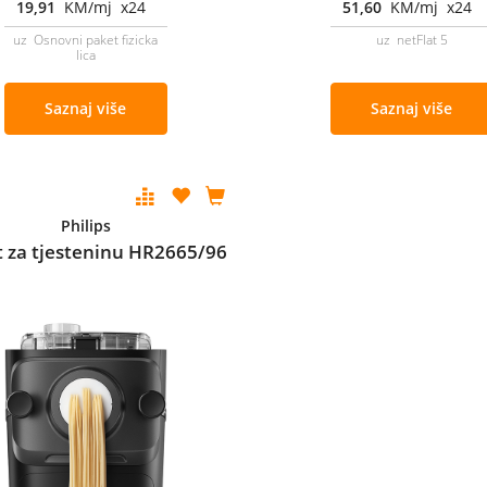
19,91
KM/mj x24
51,60
KM/mj x24
uz Osnovni paket fizicka
uz netFlat 5
lica
Saznaj više
Saznaj više
Philips
t za tjesteninu HR2665/96