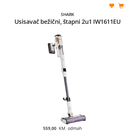
SHARK
Usisavač bežični, štapni 2u1 IW1611EU
559,00
KM odmah