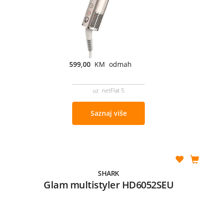
599,00
KM odmah
uz netFlat 5
Saznaj više
SHARK
Glam multistyler HD6052SEU