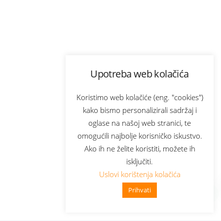
Upotreba web kolačića
Koristimo web kolačiće (eng. "cookies")
kako bismo personalizirali sadržaj i
oglase na našoj web stranici, te
omogućili najbolje korisničko iskustvo.
Ako ih ne želite koristiti, možete ih
isključiti.
Uslovi korištenja kolačića
Prihvati