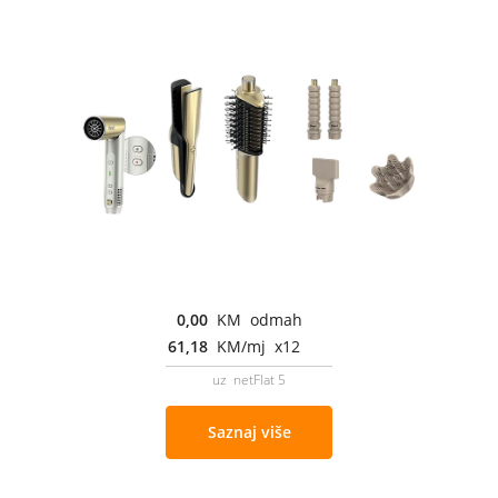
0,00
KM odmah
61,18
KM/mj x12
uz netFlat 5
Saznaj više