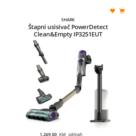
SHARK
Štapni usisivač PowerDetect
Clean&Empty IP3251EUT
1.269,00
KM odmah