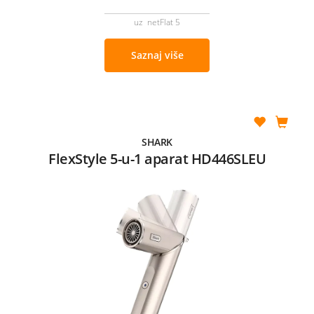
uz netFlat 5
Saznaj više
SHARK
FlexStyle 5-u-1 aparat HD446SLEU