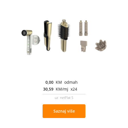
0,00
KM odmah
30,59
KM/mj x24
uz netFlat S
Saznaj više