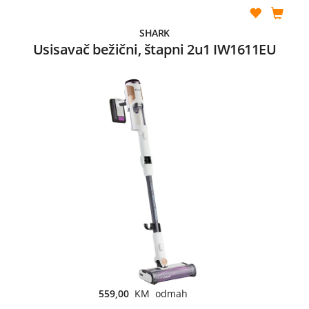
SHARK
Usisavač bežični, štapni 2u1 IW1611EU
559,00
KM odmah