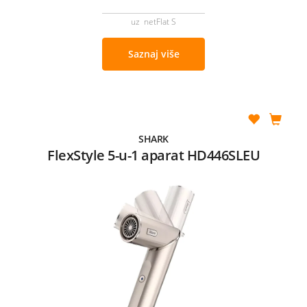
uz netFlat S
Saznaj više
SHARK
FlexStyle 5-u-1 aparat HD446SLEU