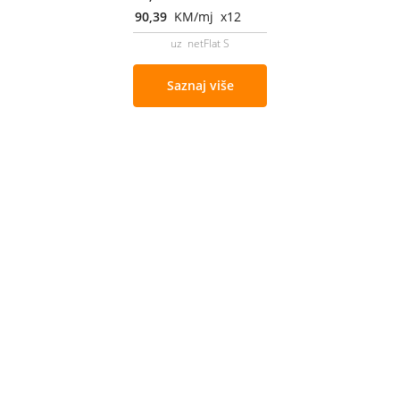
90,39
KM/mj x12
uz netFlat S
Saznaj više