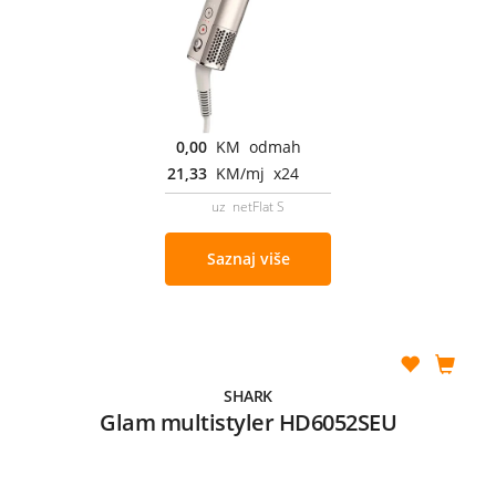
0,00
KM odmah
21,33
KM/mj x24
uz netFlat S
Saznaj više
SHARK
Glam multistyler HD6052SEU