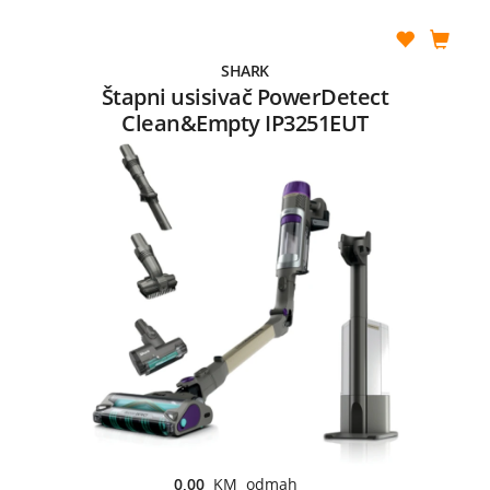
SHARK
Štapni usisivač PowerDetect
Clean&Empty IP3251EUT
0,00
KM odmah