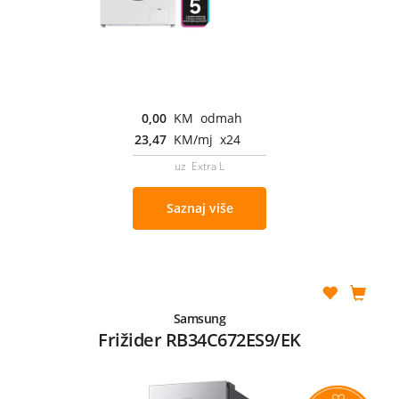
0,00
KM odmah
23,47
KM/mj x24
uz Extra L
Saznaj više
Samsung
Frižider RB34C672ES9/EK