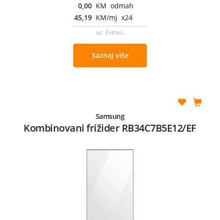
0,00
KM odmah
45,19
KM/mj x24
uz Extra L
Saznaj više
Samsung
Kombinovani frižider RB34C7B5E12/EF