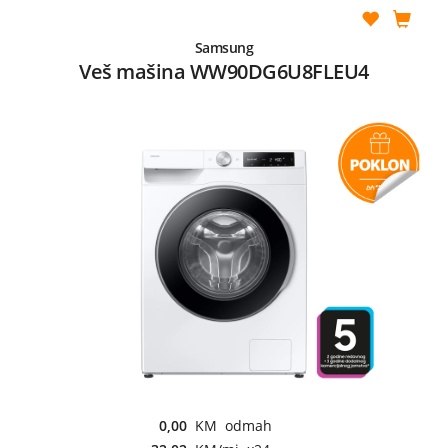
Samsung
Veš mašina WW90DG6U8FLEU4
0,00
KM odmah