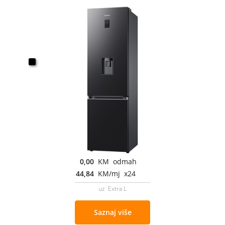
0,00
KM odmah
44,84
KM/mj x24
uz Extra L
Saznaj više