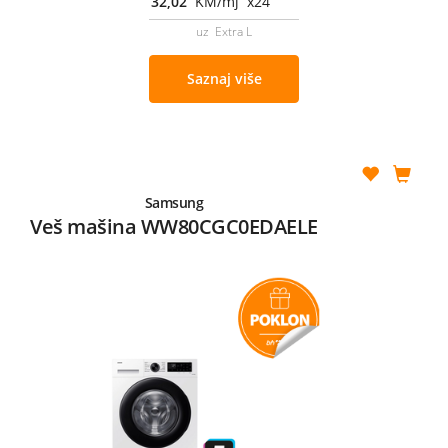
32,02
KM/mj x24
uz Extra L
Saznaj više
Samsung
Veš mašina WW80CGC0EDAELE