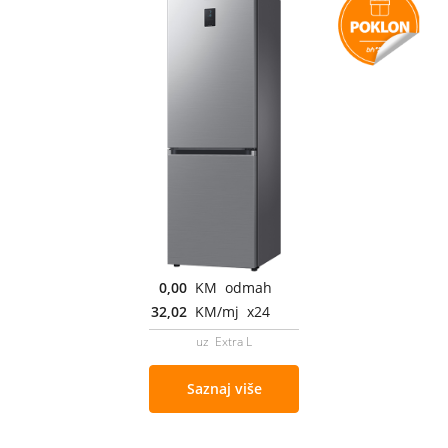
0,00
KM odmah
32,02
KM/mj x24
uz Extra L
Saznaj više