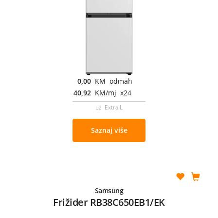
0,00
KM odmah
40,92
KM/mj x24
uz Extra L
Saznaj više
Samsung
Frižider RB38C650EB1/EK