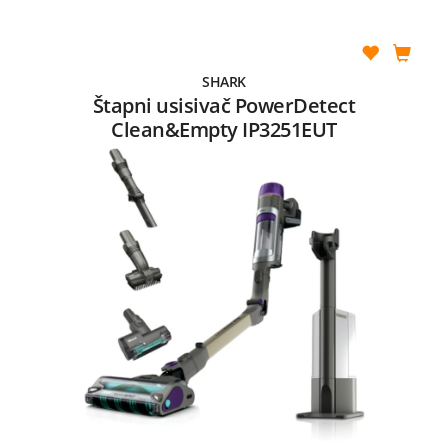
SHARK
Štapni usisivač PowerDetect
Clean&Empty IP3251EUT