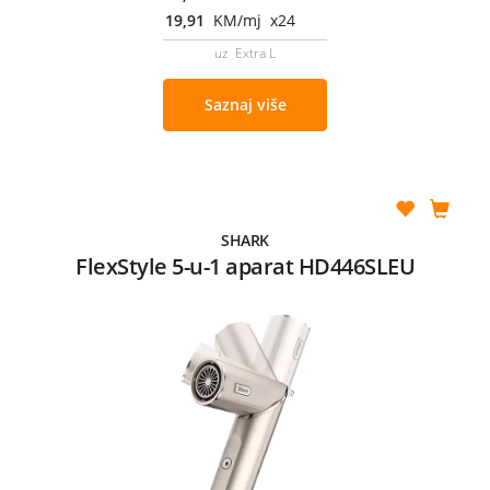
19,91
KM/mj x24
uz Extra L
Saznaj više
SHARK
FlexStyle 5-u-1 aparat HD446SLEU