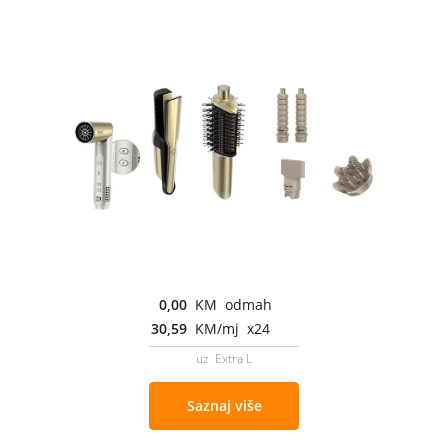
0,00
KM odmah
30,59
KM/mj x24
uz Extra L
Saznaj više