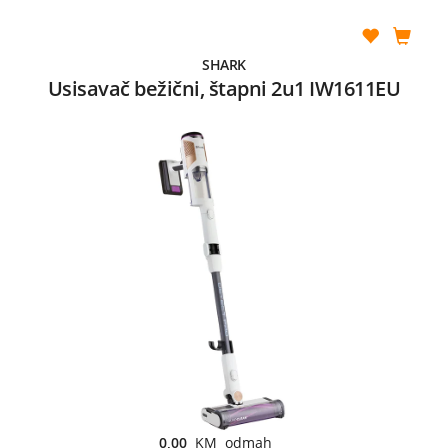
SHARK
Usisavač bežični, štapni 2u1 IW1611EU
0,00
KM odmah