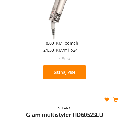
0,00
KM odmah
21,33
KM/mj x24
uz Extra L
Saznaj više
SHARK
Glam multistyler HD6052SEU