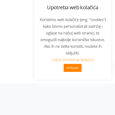
Upotreba web kolačića
Koristimo web kolačiće (eng. "cookies")
kako bismo personalizirali sadržaj i
oglase na našoj web stranici, te
omogućili najbolje korisničko iskustvo.
Ako ih ne želite koristiti, možete ih
isključiti.
Uslovi korištenja kolačića
Prihvati