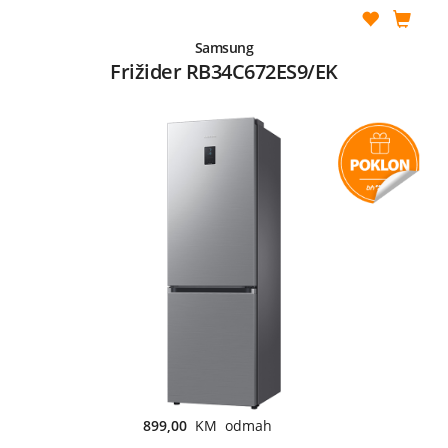
Samsung
Frižider RB34C672ES9/EK
899,00
KM odmah