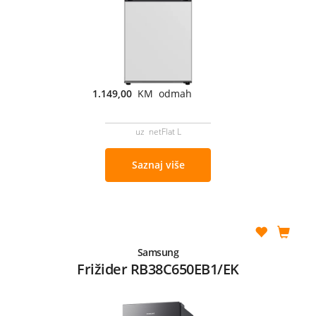
1.149,00
KM odmah
uz netFlat L
Saznaj više
Samsung
Frižider RB38C650EB1/EK