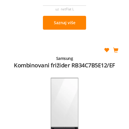
uz netFlat L
Saznaj više
Samsung
Kombinovani frižider RB34C7B5E12/EF