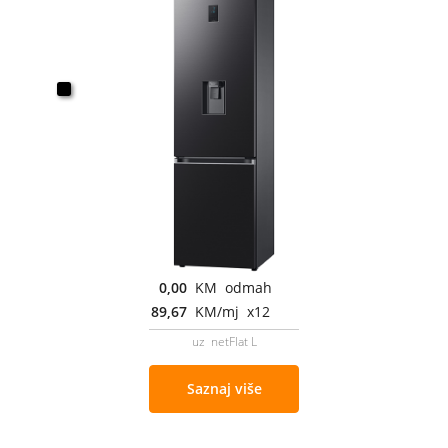
0,00
KM odmah
89,67
KM/mj x12
uz netFlat L
Saznaj više