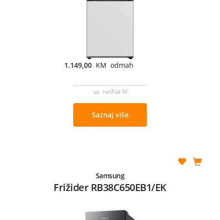
1.149,00
KM odmah
uz netFlat M
Saznaj više
Samsung
Frižider RB38C650EB1/EK