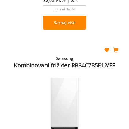
32,02
KM/mj x24
uz netFlat M
Saznaj više
Samsung
Kombinovani frižider RB34C7B5E12/EF