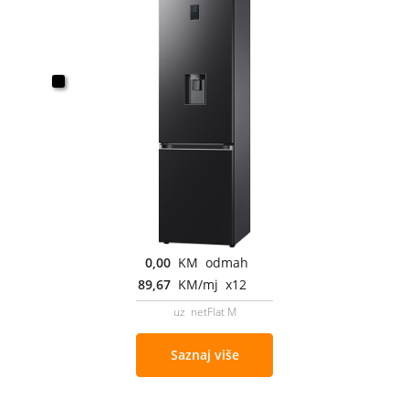
0,00
KM odmah
89,67
KM/mj x12
uz netFlat M
Saznaj više