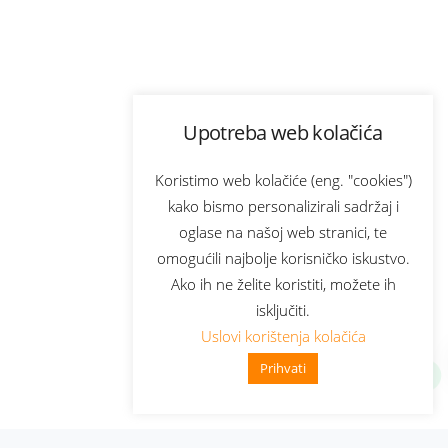
Upotreba web kolačića
Koristimo web kolačiće (eng. "cookies")
kako bismo personalizirali sadržaj i
oglase na našoj web stranici, te
omogućili najbolje korisničko iskustvo.
Ako ih ne želite koristiti, možete ih
isključiti.
Uslovi korištenja kolačića
Prihvati