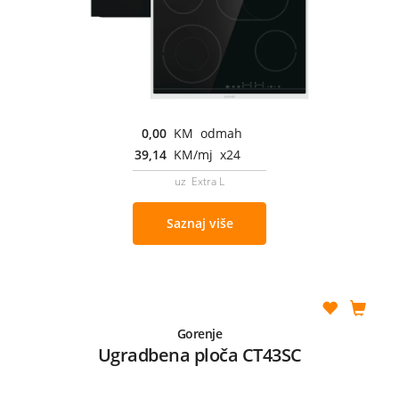
0,00
KM odmah
39,14
KM/mj x24
uz Extra L
Saznaj više
Gorenje
Ugradbena ploča CT43SC