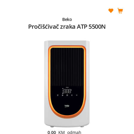
Beko
Pročišćivač zraka ATP 5500N
0,00
KM odmah