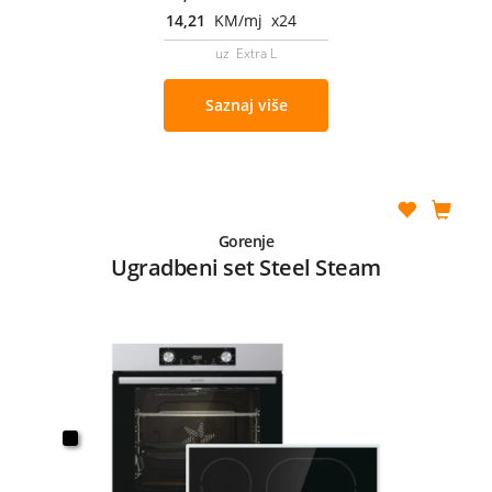
14,21
KM/mj x24
uz Extra L
Saznaj više
Gorenje
Ugradbeni set Steel Steam