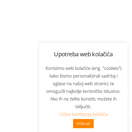
Upotreba web kolačića
Koristimo web kolačiće (eng. "cookies")
kako bismo personalizirali sadržaj i
oglase na našoj web stranici, te
omogućili najbolje korisničko iskustvo.
Ako ih ne želite koristiti, možete ih
isključiti.
Uslovi korištenja kolačića
Prihvati