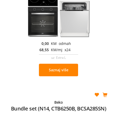
0,00
KM odmah
68,55
KM/mj x24
uz Extra L
Saznaj više
Beko
Bundle set (N14, CTB6250B, BCSA285SN)