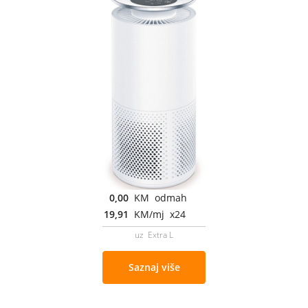
0,00
KM odmah
19,91
KM/mj x24
uz Extra L
Saznaj više