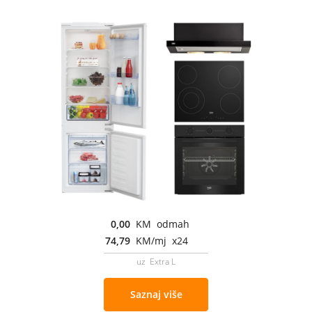
0,00
KM odmah
74,79
KM/mj x24
uz Extra L
Saznaj više