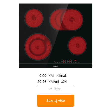
0,00
KM odmah
20,26
KM/mj x24
uz Extra L
Saznaj više