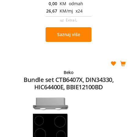
0,00
KM odmah
26,67
KM/mj x24
uz Extra L
Saznaj više
Beko
Bundle set CTB6407X, DIN34330,
HIC64400E, BBIE12100BD