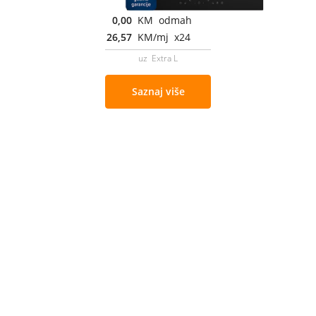
0,00
KM odmah
26,57
KM/mj x24
uz Extra L
Saznaj više