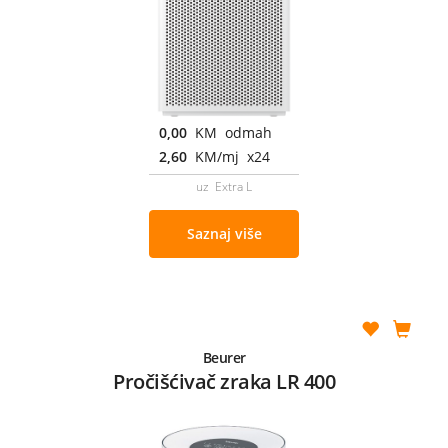
0,00
KM odmah
2,60
KM/mj x24
uz Extra L
Saznaj više
Beurer
Pročišćivač zraka LR 400