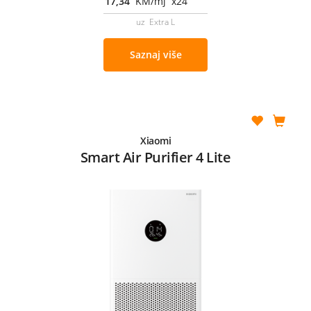
17,34
KM/mj x24
uz Extra L
Saznaj više
Xiaomi
Smart Air Purifier 4 Lite