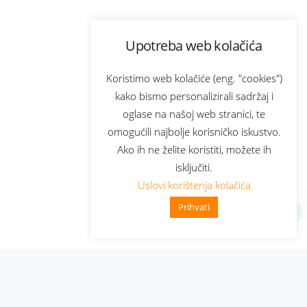
Upotreba web kolačića
Koristimo web kolačiće (eng. "cookies")
kako bismo personalizirali sadržaj i
oglase na našoj web stranici, te
omogućili najbolje korisničko iskustvo.
Ako ih ne želite koristiti, možete ih
isključiti.
Uslovi korištenja kolačića
Prihvati