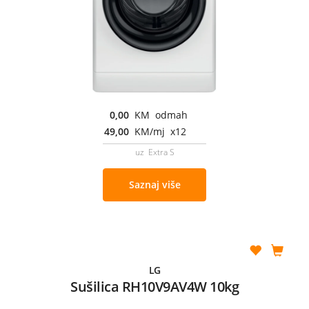
0,00
KM odmah
49,00
KM/mj x12
uz Extra S
Saznaj više
LG
Sušilica RH10V9AV4W 10kg