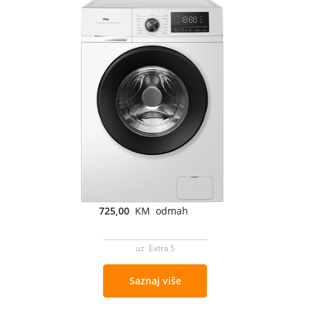
725,00
KM odmah
uz Extra S
Saznaj više