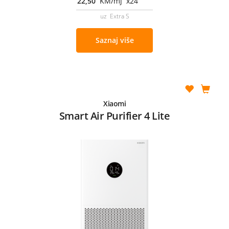
22,50
KM/mj x24
uz Extra S
Saznaj više
Xiaomi
Smart Air Purifier 4 Lite