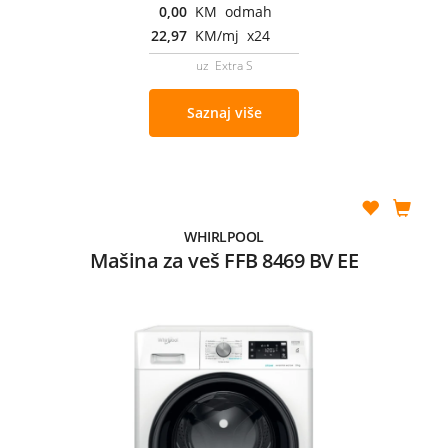
0,00
KM odmah
22,97
KM/mj x24
uz Extra S
Saznaj više
WHIRLPOOL
Mašina za veš FFB 8469 BV EE