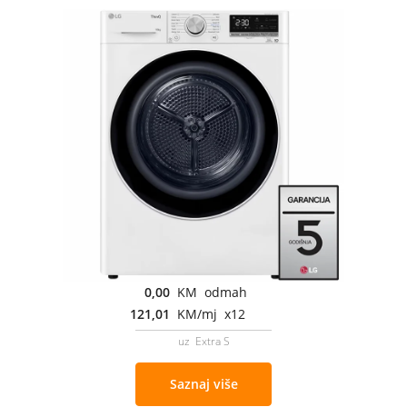
0,00
KM odmah
121,01
KM/mj x12
uz Extra S
Saznaj više