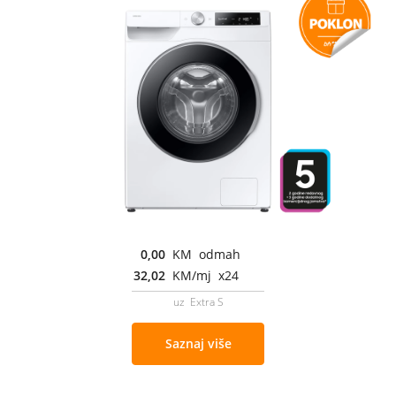
0,00
KM odmah
32,02
KM/mj x24
uz Extra S
Saznaj više