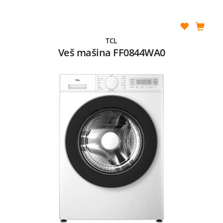
TCL
Veš mašina FF0844WA0