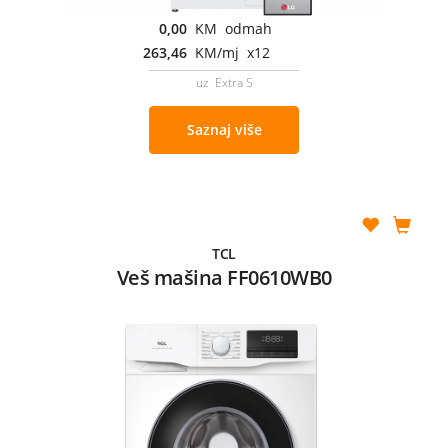
0,00
KM odmah
263,46
KM/mj x12
uz Extra S
Saznaj više
TCL
Veš mašina FF0610WB0