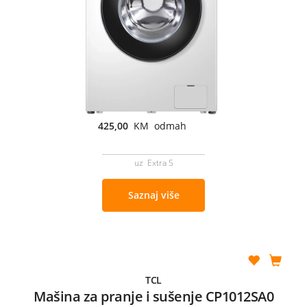
425,00
KM odmah
uz Extra S
Saznaj više
TCL
Mašina za pranje i sušenje CP1012SA0