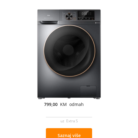
799,00
KM odmah
uz Extra S
Saznaj više