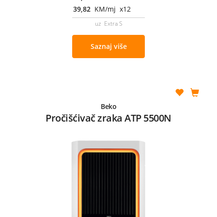
39,82
KM/mj x12
uz Extra S
Saznaj više
Beko
Pročišćivač zraka ATP 5500N