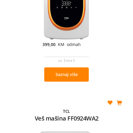
399,00
KM odmah
uz Extra S
Saznaj više
TCL
Veš mašina FF0924WA2