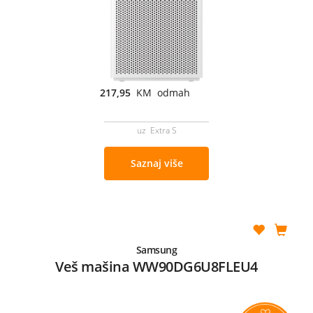
217,95
KM odmah
uz Extra S
Saznaj više
Samsung
Veš mašina WW90DG6U8FLEU4