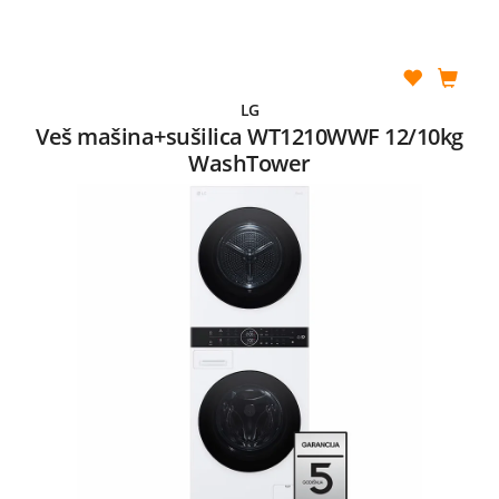
LG
Veš mašina+sušilica WT1210WWF 12/10kg
WashTower