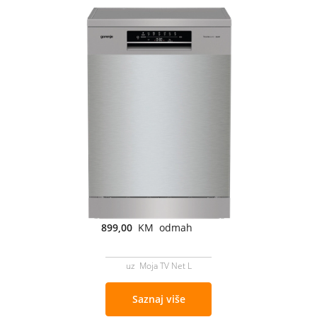
899,00
KM odmah
uz Moja TV Net L
Saznaj više