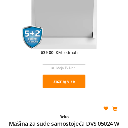
639,00
KM odmah
uz Moja TV Net L
Saznaj više
Beko
Mašina za suđe samostojeća DVS 05024 W