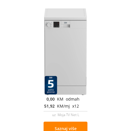
0,00
KM odmah
51,92
KM/mj x12
uz Moja TV Net L
Saznaj više