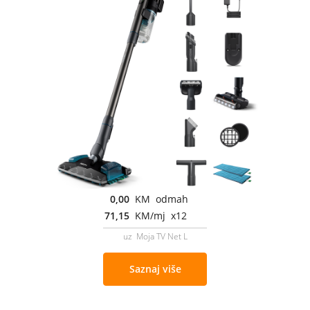
0,00
KM odmah
71,15
KM/mj x12
uz Moja TV Net L
Saznaj više