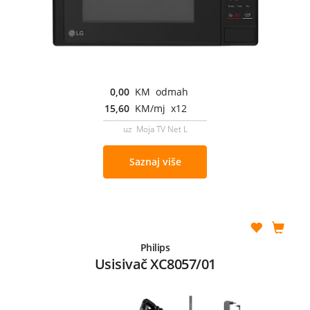
0,00
KM odmah
15,60
KM/mj x12
uz Moja TV Net L
Saznaj više
Philips
Usisivač XC8057/01