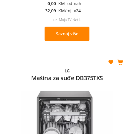
0,00
KM odmah
32,09
KM/mj x24
uz Moja TV Net L
Saznaj više
LG
Mašina za suđe DB375TXS