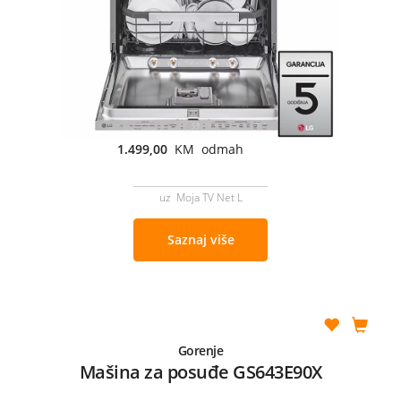
1.499,00
KM odmah
uz Moja TV Net L
Saznaj više
Gorenje
Mašina za posuđe GS643E90X