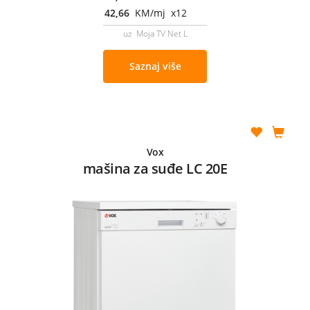
42,66
KM/mj x12
uz Moja TV Net L
Saznaj više
Vox
mašina za suđe LC 20E