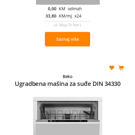
0,00
KM odmah
33,80
KM/mj x24
uz Moja TV Net L
Saznaj više
Beko
Ugradbena mašina za suđe DIN 34330