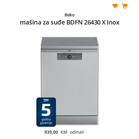
Beko
mašina za suđe BDFN 26430 X Inox
939,00
KM odmah