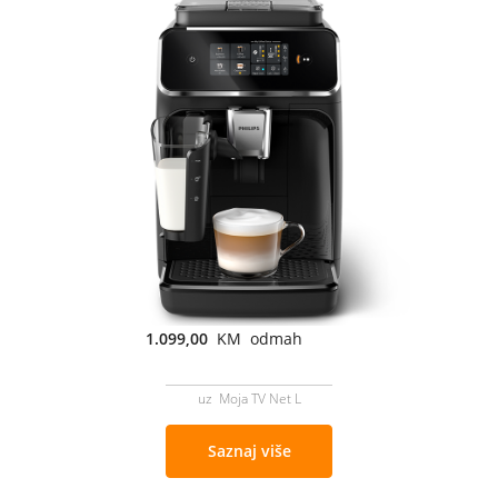
1.099,00
KM odmah
uz Moja TV Net L
Saznaj više