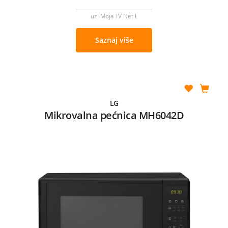
uz Moja TV Net L
Saznaj više
LG
Mikrovalna pećnica MH6042D