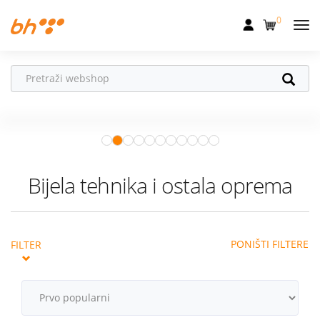
0
Mobilna
Fiksna
Ne propusti
HONOR poklone!
Internet
Uz
HONOR 600, 600 Pro i Magic 8
Pro
od 04.08.–31.08. očekuju te
Televizija
super pokloni!
Istraži ponudu
Dom
Bijela tehnika i ostala oprema
Uređaji
Pogodnosti
PONIŠTI FILTERE
FILTER
Akcije
Podrška