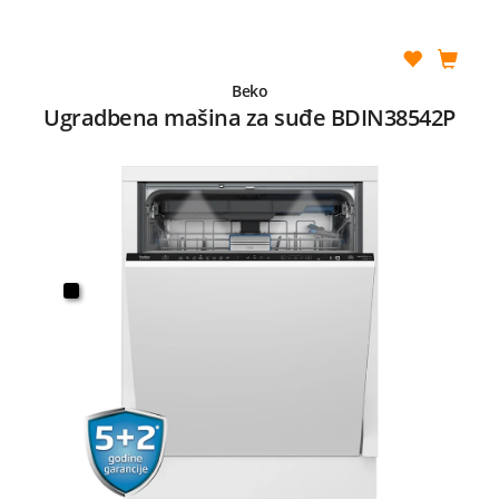
Beko
Ugradbena mašina za suđe BDIN38542P