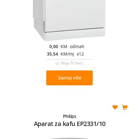
0,00
KM odmah
35,54
KM/mj x12
uz Moja TV Net L
Saznaj više
Philips
Aparat za kafu EP2331/10