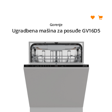
Gorenje
Ugradbena mašina za posuđe GV16D5