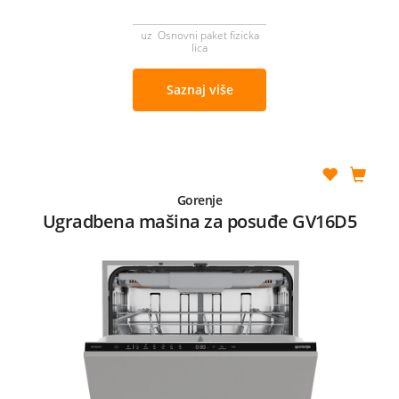
uz Osnovni paket fizicka
lica
Saznaj više
Gorenje
Ugradbena mašina za posuđe GV16D5