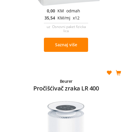
0,00
KM odmah
35,54
KM/mj x12
uz Osnovni paket fizicka
lica
Saznaj više
Beurer
Pročišćivač zraka LR 400