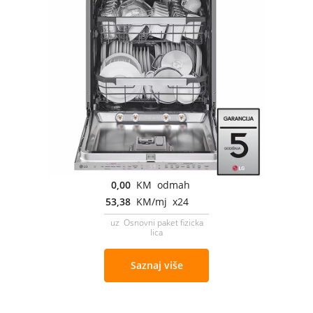
0,00
KM odmah
53,38
KM/mj x24
uz Osnovni paket fizicka
lica
Saznaj više