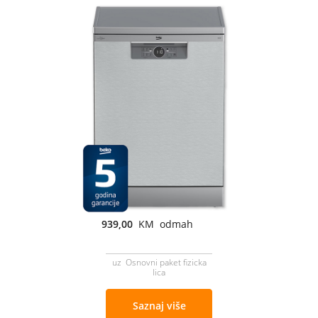
939,00
KM odmah
uz Osnovni paket fizicka
lica
Saznaj više