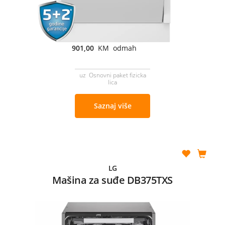
901,00
KM odmah
uz Osnovni paket fizicka
lica
Saznaj više
LG
Mašina za suđe DB375TXS