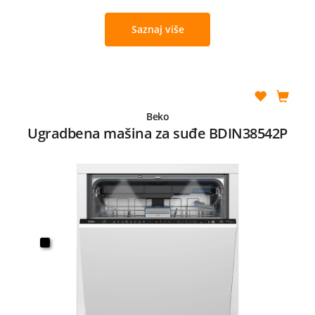
Saznaj više
Beko
Ugradbena mašina za suđe BDIN38542P