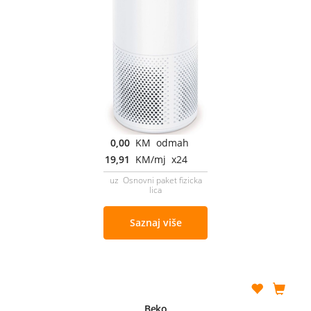
0,00
KM odmah
19,91
KM/mj x24
uz Osnovni paket fizicka
lica
Saznaj više
Beko