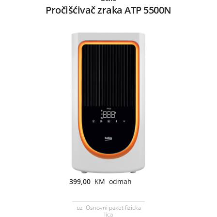
Pročišćivač zraka ATP 5500N
399,00
KM odmah
uz Osnovni paket fizicka
lica