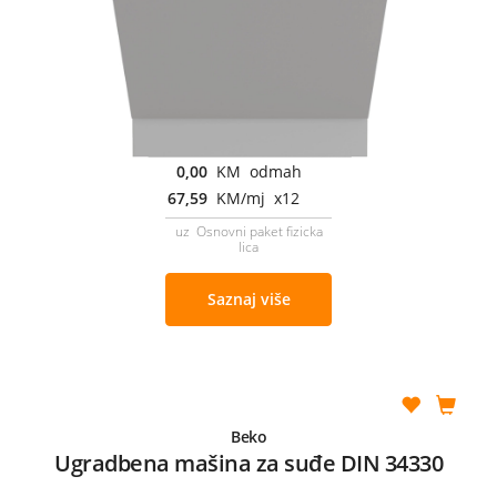
0,00
KM odmah
67,59
KM/mj x12
uz Osnovni paket fizicka
lica
Saznaj više
Beko
Ugradbena mašina za suđe DIN 34330