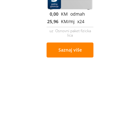
0,00
KM odmah
25,96
KM/mj x24
uz Osnovni paket fizicka
lica
Saznaj više