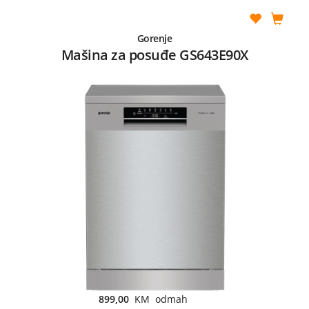
Gorenje
Mašina za posuđe GS643E90X
899,00
KM odmah