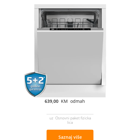
639,00
KM odmah
uz Osnovni paket fizicka
lica
Saznaj više