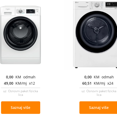
0,00
KM odmah
0,00
KM odmah
49,00
KM/mj x12
60,51
KM/mj x24
uz Osnovni paket fizicka
uz Osnovni paket fizicka
lica
lica
Saznaj više
Saznaj više