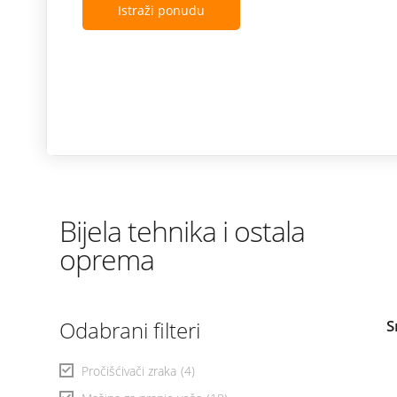
Istraži ponudu
Bijela tehnika i ostala
oprema
Odabrani filteri
S
Pročišćivači zraka
(4)