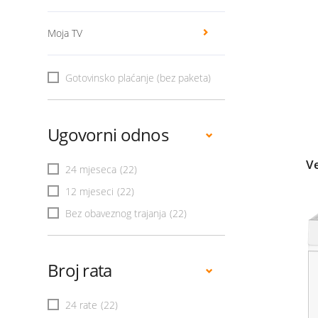
Moja TV
Gotovinsko plaćanje (bez paketa)
Ugovorni odnos
V
24 mjeseca
(22)
12 mjeseci
(22)
Bez obaveznog trajanja
(22)
Broj rata
24 rate
(22)