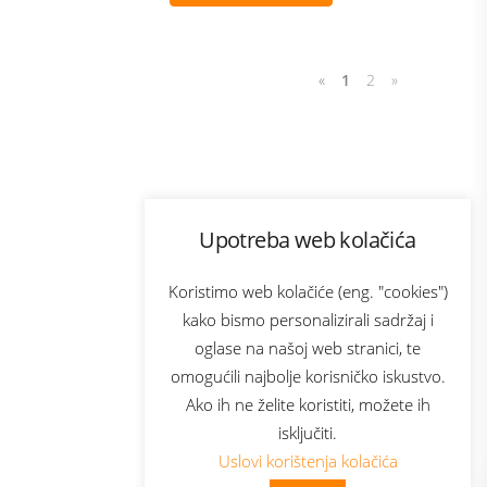
«
1
2
»
Program lojalnosti
Upotreba web kolačića
com
Bonus plus
sluga
Prijava za newsletter
Koristimo web kolačiće (eng. "cookies")
kako bismo personalizirali sadržaj i
oglase na našoj web stranici, te
elecom
omogućili najbolje korisničko iskustvo.
Ako ih ne želite koristiti, možete ih
isključiti.
Uslovi korištenja kolačića