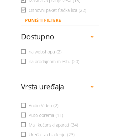
Mašina za pranje veša
(18)
Osnovni paket fizička lica
(22)
PONIŠTI FILTERE
Dostupno
na webshopu
(2)
na prodajnom mjestu
(20)
Vrsta uređaja
Audio Video
(2)
Auto oprema
(11)
Mali kućanski aparati
(34)
Uređaji za hlađenje
(23)