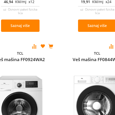
46,94
KM/mj x12
19,91
KM/mj x24
uz Osnovni paket fizicka
uz Osnovni paket fizicka
lica
lica
Saznaj više
Saznaj više
TCL
TCL
eš mašina FF0924WA2
Veš mašina FF0844