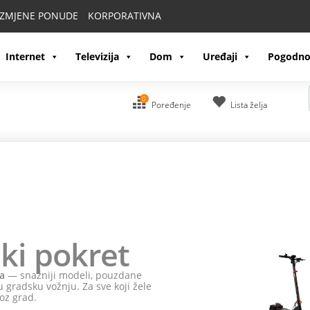
IZMJENE PONUDE
KORPORATIVNA
Internet
Televizija
Dom
Uređaji
Pogodno
0
Poređenje
Lista želja
ki pokret
a
— snažniji modeli, pouzdane
 gradsku vožnju. Za sve koji žele
oz grad.