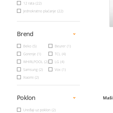
12 rata
(22)
Jednokratno plaćanje
(22)
Brend
Beko
(5)
Beurer
(1)
Gorenje
(1)
TCL
(4)
WHIRLPOOL
(2)
LG
(4)
Samsung
(2)
Vox
(1)
Xiaomi
(2)
Poklon
Maši
Uređaji uz poklon
(2)