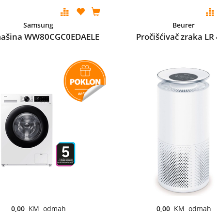
Samsung
Beurer
mašina WW80CGC0EDAELE
Pročišćivač zraka LR
0,00
KM odmah
0,00
KM odmah