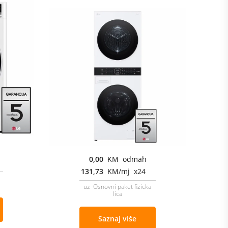
0,00
KM odmah
131,73
KM/mj x24
uz Osnovni paket fizicka
lica
Saznaj više