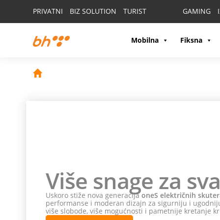
PRIVATNI
BIZ SOLUTION
TURIST
GAMING
Mobilna
Fiksna
Više snage za sva
Uskoro stiže nova generacija
oneS električnih skuter
performanse i moderan dizajn za sigurniju i ugodniju
više slobode, više mogućnosti i pametnije kretanje kr