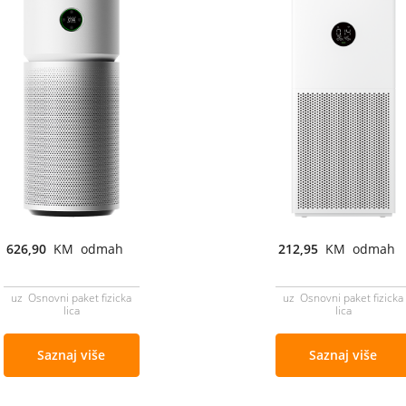
626,90
KM odmah
212,95
KM odmah
uz Osnovni paket fizicka
uz Osnovni paket fizicka
lica
lica
Saznaj više
Saznaj više