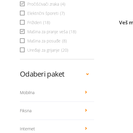
Pročišćivači zraka
(4)
Električni šporeti
(7)
Veš 
Frižideri
(18)
Mašina za pranje veša
(18)
Mašina za posuđe
(8)
Uređaji za grijanje
(20)
Odaberi paket
Mobilna
Fiksna
Internet