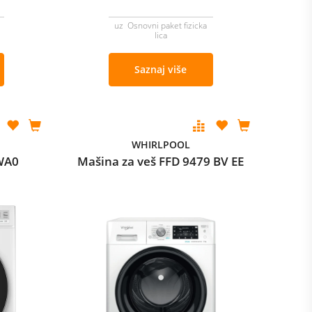
uz Osnovni paket fizicka
lica
Saznaj više
WHIRLPOOL
WA0
Mašina za veš FFD 9479 BV EE