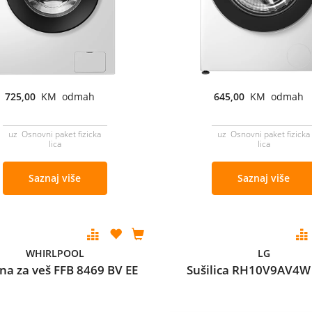
725,00
KM odmah
645,00
KM odmah
uz Osnovni paket fizicka
uz Osnovni paket fizicka
lica
lica
Saznaj više
Saznaj više
WHIRLPOOL
LG
na za veš FFB 8469 BV EE
Sušilica RH10V9AV4W