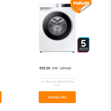
899,00
KM odmah
uz Osnovni paket fizicka
lica
Saznaj više