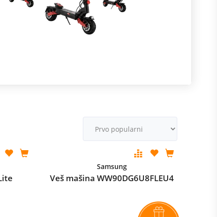
R
m
M
v
Samsung
Lite
Veš mašina WW90DG6U8FLEU4