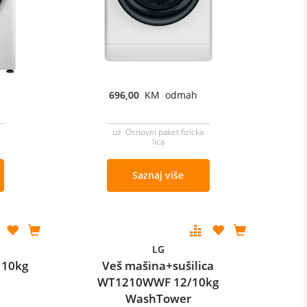
696,00
KM odmah
uz Osnovni paket fizicka
lica
Saznaj više
LG
 10kg
Veš mašina+sušilica
WT1210WWF 12/10kg
WashTower