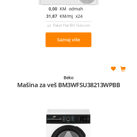
0,00
KM odmah
31,87
KM/mj x24
uz Paket Flat BH Telecom
Saznaj više
Beko
Mašina za veš BM3WFSU38213WPBB