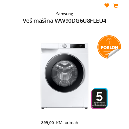
Samsung
Veš mašina WW90DG6U8FLEU4
899,00
KM odmah