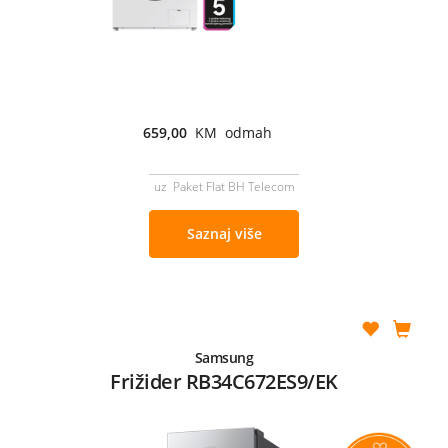
659,00
KM odmah
uz Paket Flat BH Telecom
Saznaj više
Samsung
Frižider RB34C672ES9/EK