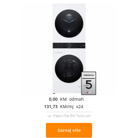
0,00
KM odmah
131,73
KM/mj x24
uz Paket Flat BH Telecom
Saznaj više