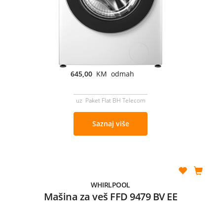
645,00
KM odmah
uz Paket Flat BH Telecom
Saznaj više
WHIRLPOOL
Mašina za veš FFD 9479 BV EE