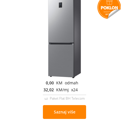
0,00
KM odmah
32,02
KM/mj x24
uz Paket Flat BH Telecom
Saznaj više