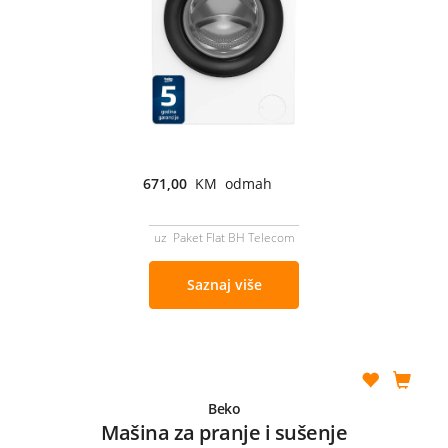
671,00
KM odmah
uz Paket Flat BH Telecom
Saznaj više
Beko
Mašina za pranje i sušenje