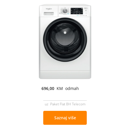
696,00
KM odmah
uz Paket Flat BH Telecom
Saznaj više