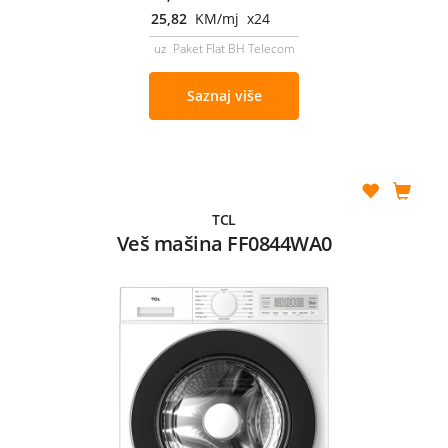
25,82
KM/mj x24
uz Paket Flat BH Telecom
Saznaj više
TCL
Veš mašina FF0844WA0