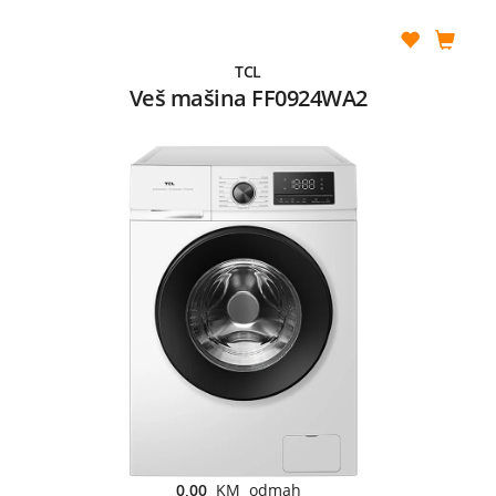
TCL
Veš mašina FF0924WA2
0,00
KM odmah