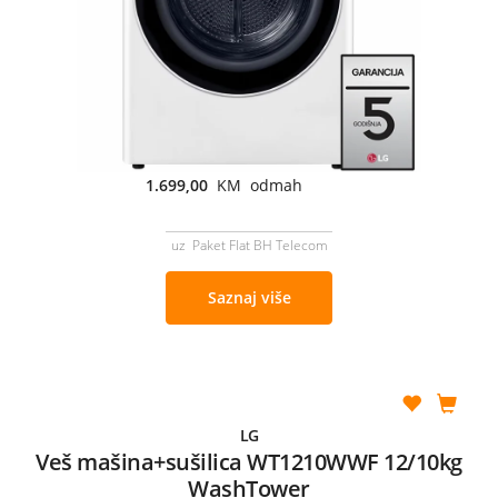
1.699,00
KM odmah
uz Paket Flat BH Telecom
Saznaj više
LG
Veš mašina+sušilica WT1210WWF 12/10kg
WashTower