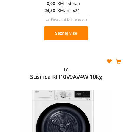
0,00
KM odmah
24,50
KM/mj x24
uz Paket Flat BH Telecom
Saznaj više
LG
Sušilica RH10V9AV4W 10kg