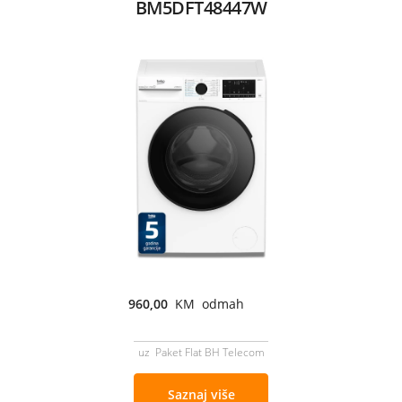
BM5DFT48447W
960,00
KM odmah
uz Paket Flat BH Telecom
Saznaj više