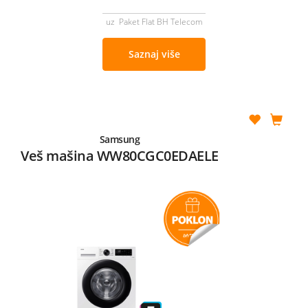
uz Paket Flat BH Telecom
Saznaj više
Samsung
Veš mašina WW80CGC0EDAELE