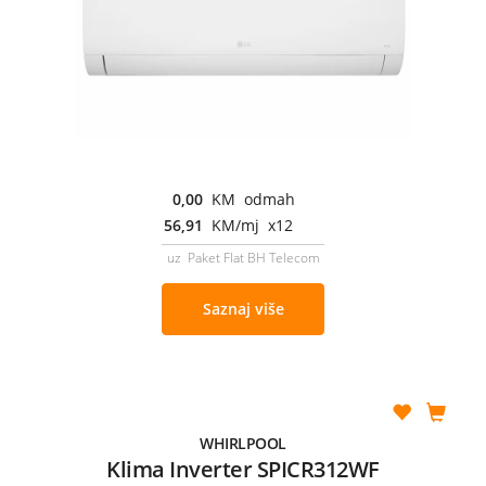
0,00
KM odmah
56,91
KM/mj x12
uz Paket Flat BH Telecom
Saznaj više
WHIRLPOOL
Klima Inverter SPICR312WF