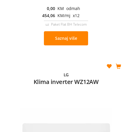
0,00
KM odmah
454,06
KM/mj x12
uz Paket Flat BH Telecom
Saznaj više
LG
Klima inverter WZ12AW