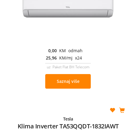
0,00
KM odmah
25,96
KM/mj x24
uz Paket Flat BH Telecom
Saznaj više
Tesla
Klima Inverter TA53QQDT-1832IAWT