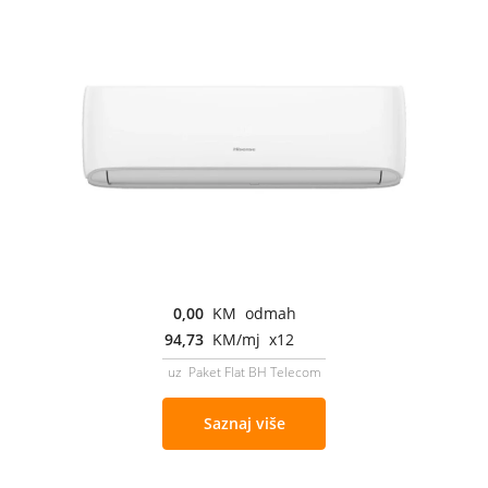
0,00
KM odmah
94,73
KM/mj x12
uz Paket Flat BH Telecom
Saznaj više