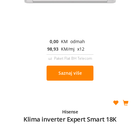
0,00
KM odmah
98,93
KM/mj x12
uz Paket Flat BH Telecom
Saznaj više
Hisense
Klima inverter Expert Smart 18K