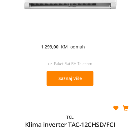
1.299,00
KM odmah
uz Paket Flat BH Telecom
Saznaj više
TCL
Klima inverter TAC-12CHSD/FCI