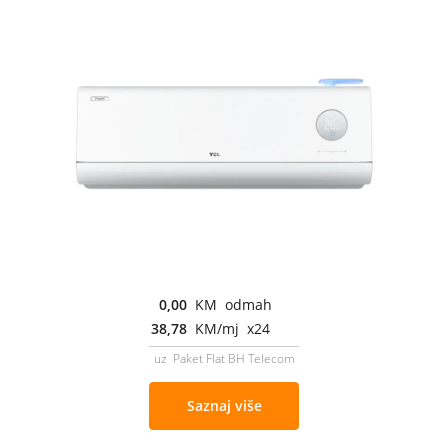
0,00
KM odmah
38,78
KM/mj x24
uz Paket Flat BH Telecom
Saznaj više