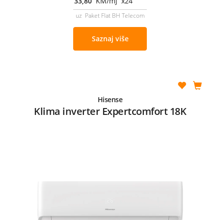
33,80
KM/mj x24
uz Paket Flat BH Telecom
Saznaj više
Hisense
Klima inverter Expertcomfort 18K