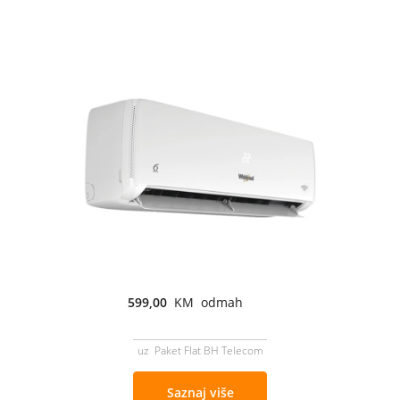
599,00
KM odmah
uz Paket Flat BH Telecom
Saznaj više