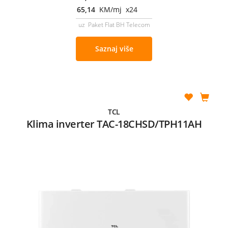
65,14
KM/mj x24
uz Paket Flat BH Telecom
Saznaj više
TCL
Klima inverter TAC-18CHSD/TPH11AH