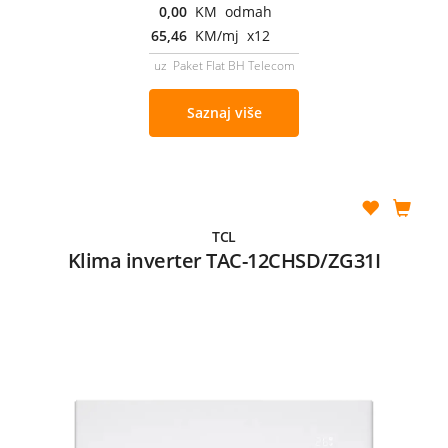
0,00
KM odmah
65,46
KM/mj x12
uz Paket Flat BH Telecom
Saznaj više
TCL
Klima inverter TAC-12CHSD/ZG31I