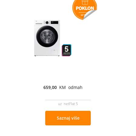
659,00
KM odmah
uz netFlat 5
Saznaj više