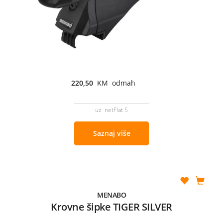
220,50
KM odmah
uz netFlat 5
Saznaj više
MENABO
Krovne šipke TIGER SILVER