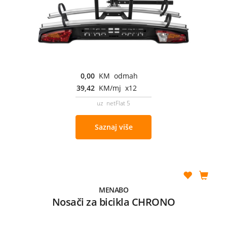
0,00
KM odmah
39,42
KM/mj x12
uz netFlat 5
Saznaj više
MENABO
Nosači za bicikla CHRONO