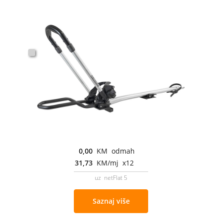
0,00
KM odmah
31,73
KM/mj x12
uz netFlat 5
Saznaj više