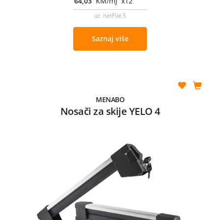
64,03
KM/mj x12
uz netFlat 5
Saznaj više
MENABO
Nosači za skije YELO 4