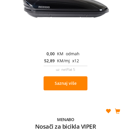
0,00
KM odmah
52,89
KM/mj x12
uz netFlat 5
Saznaj više
MENABO
Nosači za bicikla VIPER