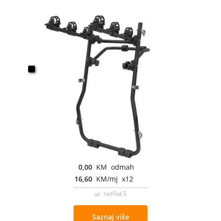
0,00
KM odmah
16,60
KM/mj x12
uz netFlat 5
Saznaj više