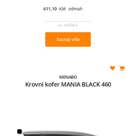
611,10
KM odmah
uz netFlat 5
Saznaj više
MENABO
Krovni kofer MANIA BLACK 460