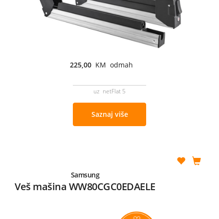
225,00
KM odmah
uz netFlat 5
Saznaj više
Samsung
Veš mašina WW80CGC0EDAELE