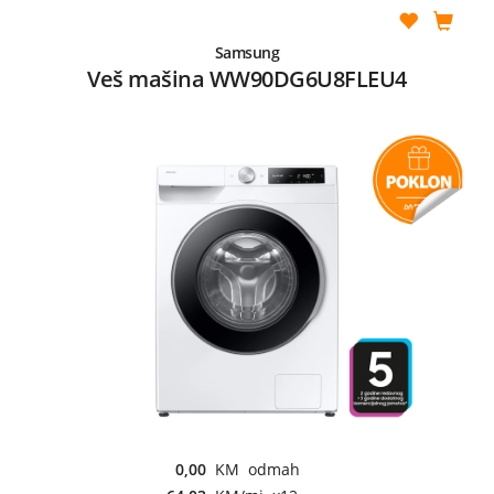
Samsung
Veš mašina WW90DG6U8FLEU4
0,00
KM odmah