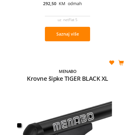
292,50
KM odmah
uz netFlat 5
Saznaj više
MENABO
Krovne šipke TIGER BLACK XL