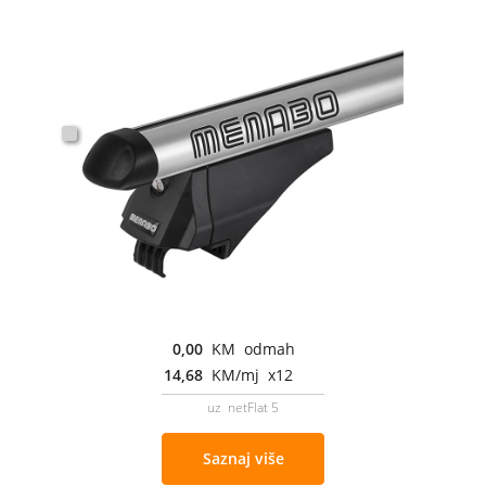
0,00
KM odmah
14,68
KM/mj x12
uz netFlat 5
Saznaj više