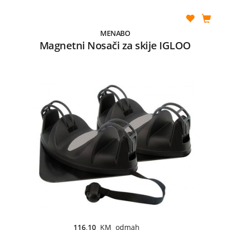
MENABO
Magnetni Nosači za skije IGLOO
116,10
KM odmah