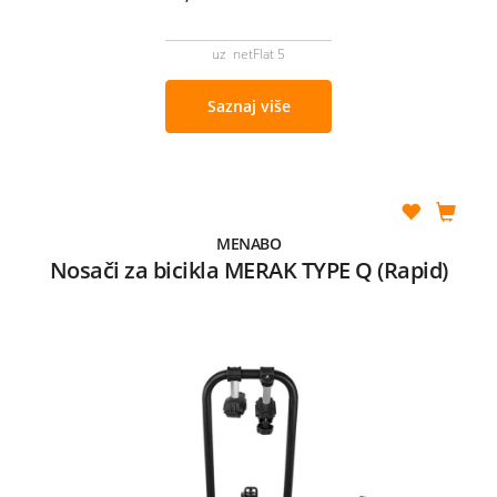
uz netFlat 5
Saznaj više
MENABO
Nosači za bicikla MERAK TYPE Q (Rapid)