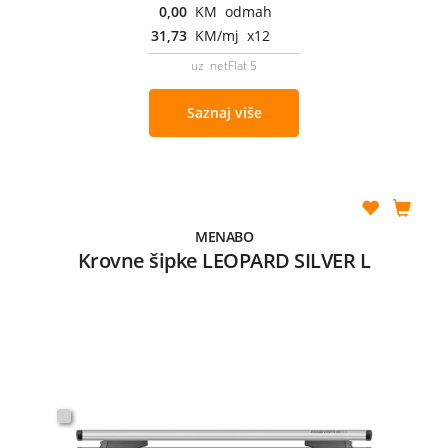
0,00
KM odmah
31,73
KM/mj x12
uz netFlat 5
Saznaj više
MENABO
Krovne šipke LEOPARD SILVER L