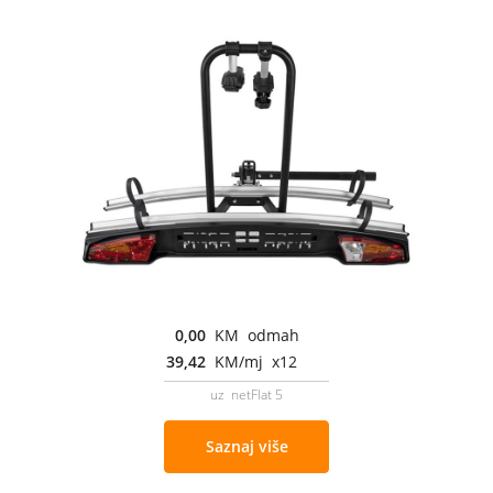
0,00
KM odmah
39,42
KM/mj x12
uz netFlat 5
Saznaj više