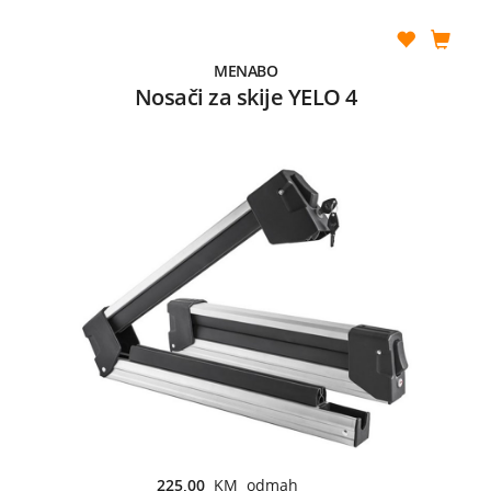
MENABO
Nosači za skije YELO 4
225,00
KM odmah