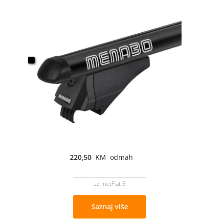
220,50
KM odmah
uz netFlat 5
Saznaj više