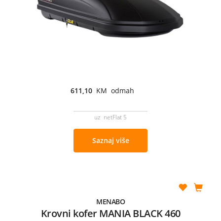
611,10
KM odmah
uz netFlat 5
Saznaj više
MENABO
Krovni kofer MANIA BLACK 460