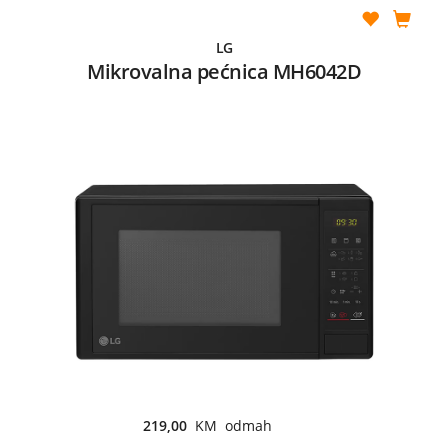
LG
Mikrovalna pećnica MH6042D
219,00
KM odmah