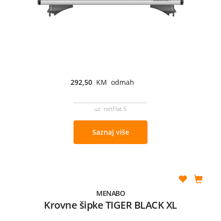
292,50
KM odmah
uz netFlat 5
Saznaj više
MENABO
Krovne šipke TIGER BLACK XL