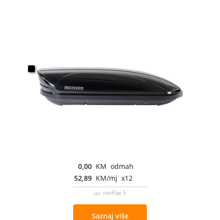
0,00
KM odmah
52,89
KM/mj x12
uz netFlat 5
Saznaj više