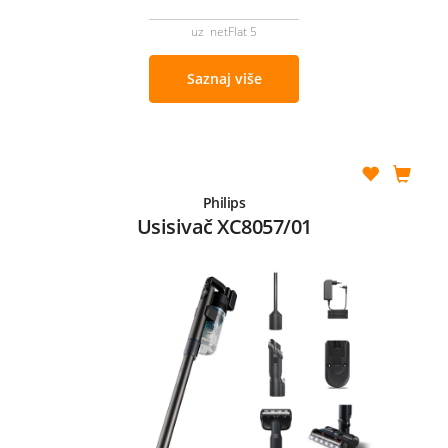
uz netFlat 5
Saznaj više
Philips
Usisivač XC8057/01