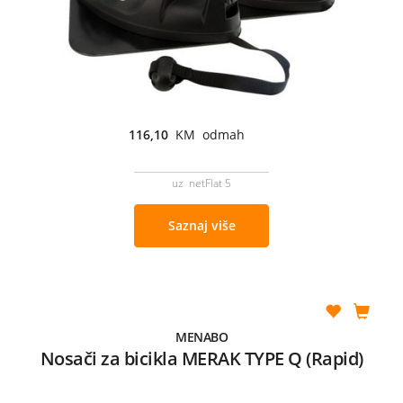
116,10
KM odmah
uz netFlat 5
Saznaj više
MENABO
Nosači za bicikla MERAK TYPE Q (Rapid)