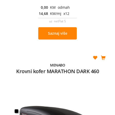
0,00
KM odmah
14,68
KM/mj x12
uz netFlat 5
Saznaj više
MENABO
Krovni kofer MARATHON DARK 460