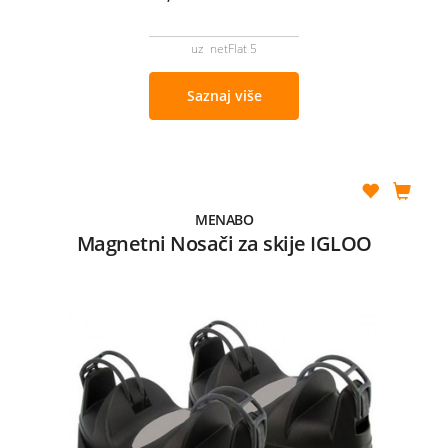
uz netFlat 5
Saznaj više
MENABO
Magnetni Nosači za skije IGLOO