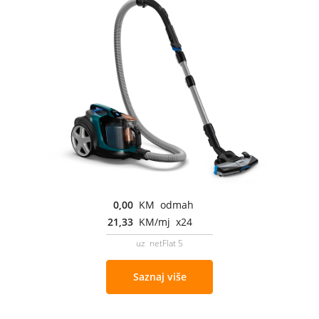
0,00
KM odmah
21,33
KM/mj x24
uz netFlat 5
Saznaj više