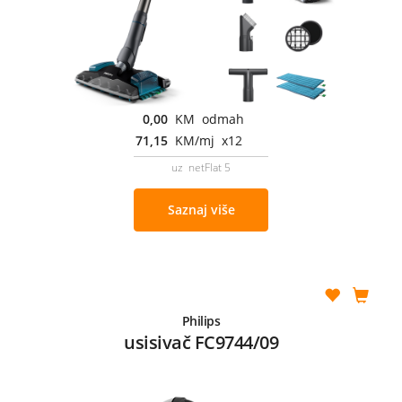
0,00
KM odmah
71,15
KM/mj x12
uz netFlat 5
Saznaj više
Philips
usisivač FC9744/09