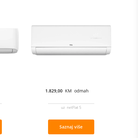
1.829,00
KM odmah
uz netFlat 5
Saznaj više