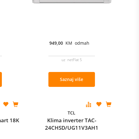
949,00
KM odmah
uz netFlat 5
Saznaj više
TCL
mart 18K
Klima inverter TAC-
24CHSD/UG11V3AH1