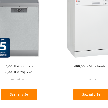
0,00
KM odmah
499,00
KM odmah
33,44
KM/mj x24
uz netFlat 5
uz netFlat 5
Saznaj više
Saznaj više