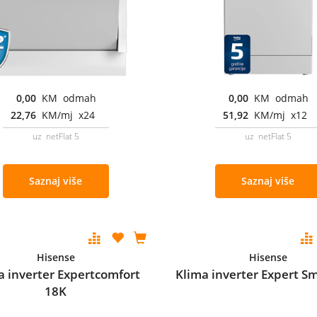
0,00
KM odmah
0,00
KM odmah
22,76
KM/mj x24
51,92
KM/mj x12
uz netFlat 5
uz netFlat 5
Saznaj više
Saznaj više
Hisense
Hisense
a inverter Expertcomfort
Klima inverter Expert S
18K