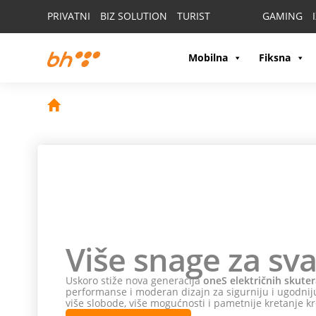
PRIVATNI
BIZ SOLUTION
TURIST
GAMING
Mobilna
Fiksna
Više snage za sva
Uskoro stiže nova generacija
oneS električnih skuter
performanse i moderan dizajn za sigurniju i ugodniju
više slobode, više mogućnosti i pametnije kretanje kr