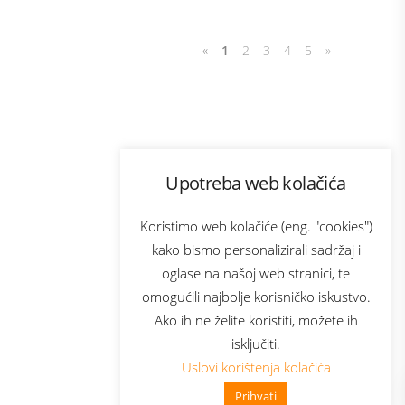
«
1
2
3
4
5
»
Program lojalnosti
Upotreba web kolačića
com
Bonus plus
sluga
Prijava za newsletter
Koristimo web kolačiće (eng. "cookies")
kako bismo personalizirali sadržaj i
oglase na našoj web stranici, te
elecom
omogućili najbolje korisničko iskustvo.
Ako ih ne želite koristiti, možete ih
isključiti.
Uslovi korištenja kolačića
Prihvati
👋 Zdravo, kako mogu pomoći?