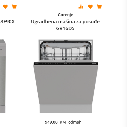
Gorenje
43E90X
Ugradbena mašina za posuđe
GV16D5
949,00
KM odmah