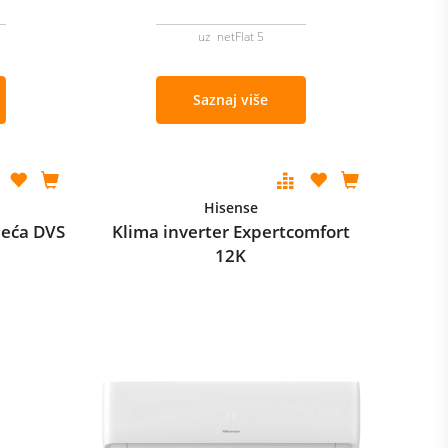
uz netFlat 5
Saznaj više
Hisense
jeća DVS
Klima inverter Expertcomfort
12K