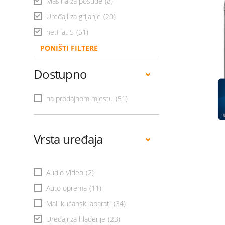
Mašina za posuđe
(8)
Uređaji za grijanje
(20)
netFlat 5
(51)
PONIŠTI FILTERE
Dostupno
na prodajnom mjestu
(51)
Vrsta uređaja
Audio Video
(2)
Auto oprema
(11)
Mali kućanski aparati
(34)
Uređaji za hlađenje
(23)