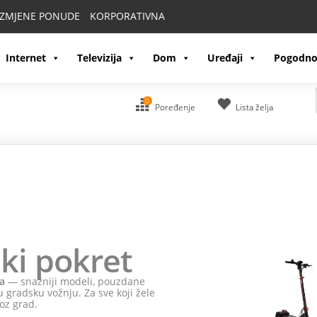
IZMJENE PONUDE
KORPORATIVNA
Internet
Televizija
Dom
Uređaji
Pogodno
0
Poređenje
Lista želja
ki pokret
a
— snažniji modeli, pouzdane
 gradsku vožnju. Za sve koji žele
oz grad.