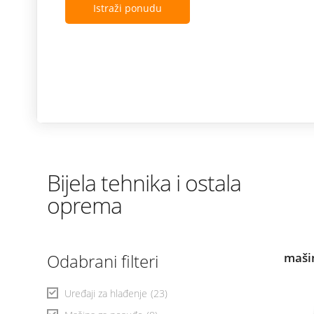
Istraži ponudu
Bijela tehnika i ostala
oprema
Odabrani filteri
maši
Uređaji za hlađenje
(23)