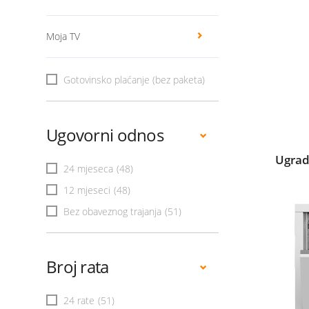
Moja TV
Gotovinsko plaćanje (bez paketa)
Ugovorni odnos
Ugrad
24 mjeseca
(48)
12 mjeseci
(48)
Bez obaveznog trajanja
(51)
Broj rata
24 rate
(51)