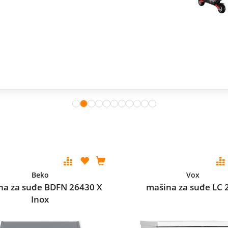
Beko
Vox
na za suđe BDFN 26430 X
mašina za suđe LC 
Inox