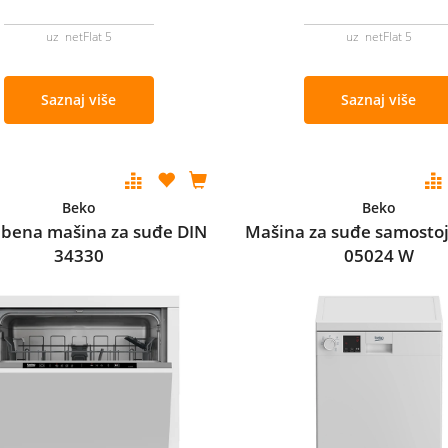
uz netFlat 5
uz netFlat 5
Saznaj više
Saznaj više
Beko
Beko
bena mašina za suđe DIN
Mašina za suđe samosto
34330
05024 W