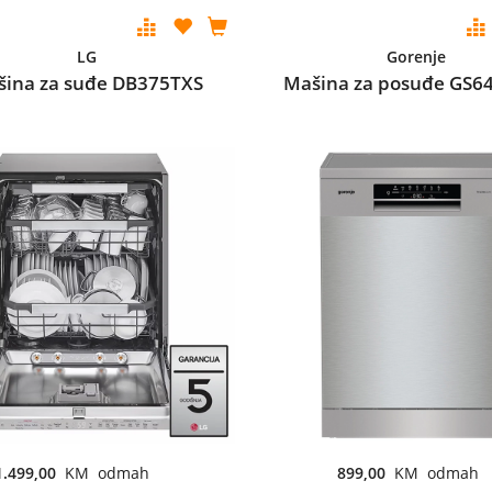
LG
Gorenje
šina za suđe DB375TXS
Mašina za posuđe GS6
1.499,00
KM odmah
899,00
KM odmah