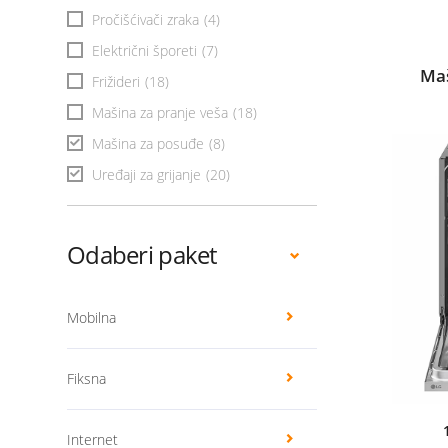
Pročišćivači zraka
(4)
Električni šporeti
(7)
Ma
Frižideri
(18)
Mašina za pranje veša
(18)
Mašina za posuđe
(8)
Uređaji za grijanje
(20)
Odaberi paket
Mobilna
Fiksna
Internet