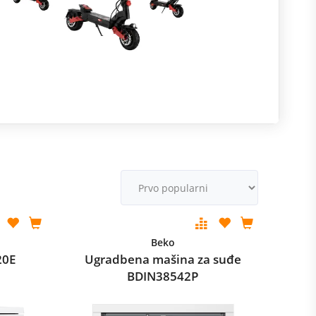
R
m
M
v
Beko
20E
Ugradbena mašina za suđe
BDIN38542P