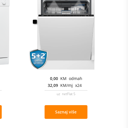
0,00
KM odmah
32,09
KM/mj x24
uz netFlat 5
Saznaj više