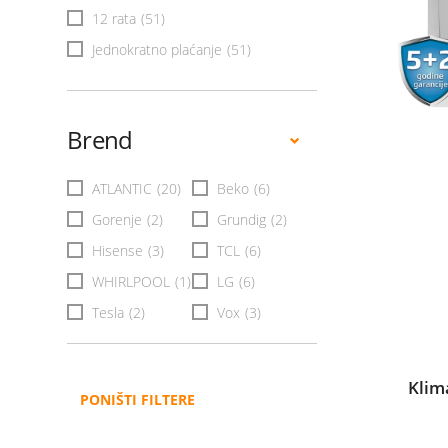
12 rata
(51)
Jednokratno plaćanje
(51)
Brend
ATLANTIC
(20)
Beko
(6)
Gorenje
(2)
Grundig
(2)
Hisense
(3)
TCL
(6)
WHIRLPOOL
(1)
LG
(6)
Tesla
(2)
Vox
(3)
Klim
PONIŠTI FILTERE