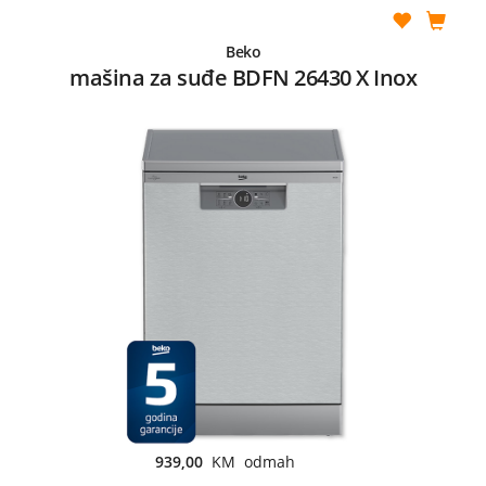
Beko
mašina za suđe BDFN 26430 X Inox
939,00
KM odmah