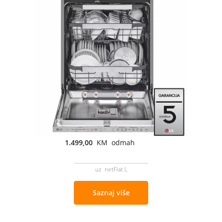
1.499,00
KM odmah
uz netFlat L
Saznaj više