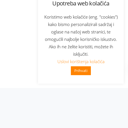
Upotreba web kolačića
Koristimo web kolačiće (eng. "cookies")
kako bismo personalizirali sadržaj i
oglase na našoj web stranici, te
omogućili najbolje korisničko iskustvo.
Ako ih ne želite koristiti, možete ih
isključiti.
Uslovi korištenja kolačića
Prihvati