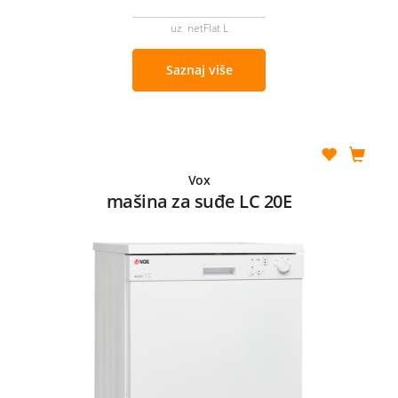
uz netFlat L
Saznaj više
Vox
mašina za suđe LC 20E