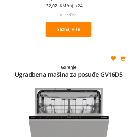
32,02
KM/mj x24
uz netFlat L
Saznaj više
Gorenje
Ugradbena mašina za posuđe GV16D5