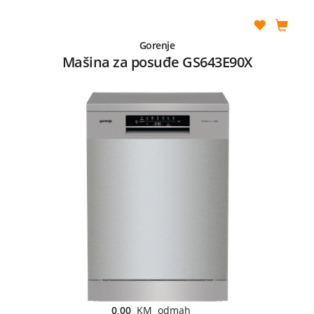
Gorenje
Mašina za posuđe GS643E90X
0,00
KM odmah