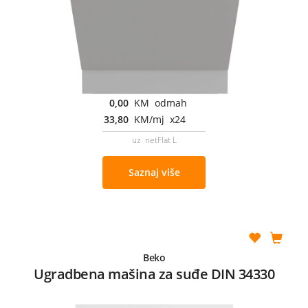
0,00
KM odmah
33,80
KM/mj x24
uz netFlat L
Saznaj više
Beko
Ugradbena mašina za suđe DIN 34330