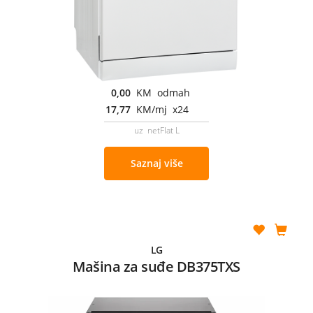
0,00
KM odmah
17,77
KM/mj x24
uz netFlat L
Saznaj više
LG
Mašina za suđe DB375TXS