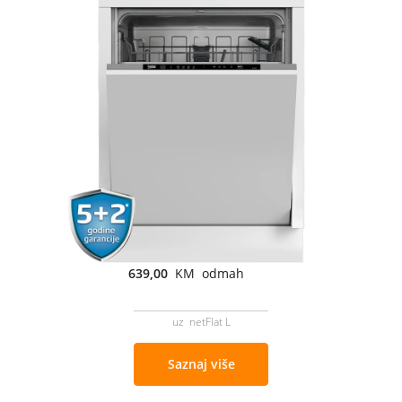
639,00
KM odmah
uz netFlat L
Saznaj više