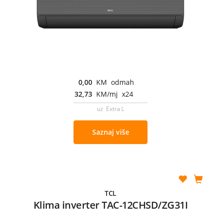
0,00
KM odmah
32,73
KM/mj x24
uz Extra L
Saznaj više
TCL
Klima inverter TAC-12CHSD/ZG31I