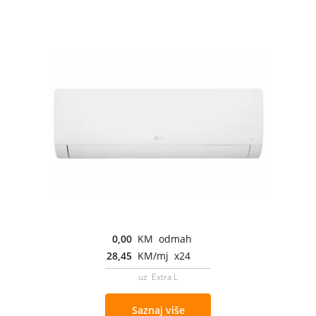
0,00
KM odmah
28,45
KM/mj x24
uz Extra L
Saznaj više