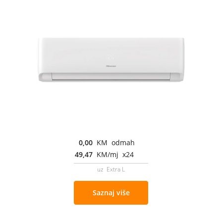
0,00
KM odmah
49,47
KM/mj x24
uz Extra L
Saznaj više