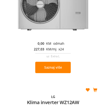
0,00
KM odmah
227,03
KM/mj x24
uz Extra L
Saznaj više
LG
Klima inverter WZ12AW