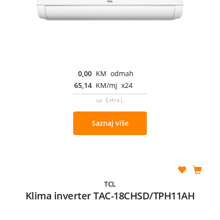
0,00
KM odmah
65,14
KM/mj x24
uz Extra L
Saznaj više
TCL
Klima inverter TAC-18CHSD/TPH11AH