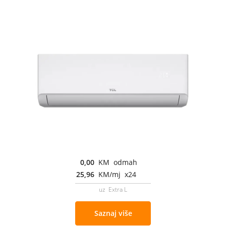
0,00
KM odmah
25,96
KM/mj x24
uz Extra L
Saznaj više