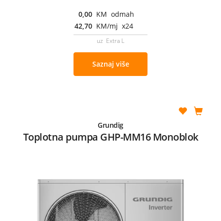
0,00
KM odmah
42,70
KM/mj x24
uz Extra L
Saznaj više
Grundig
Toplotna pumpa GHP-MM16 Monoblok