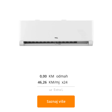
0,00
KM odmah
46,26
KM/mj x24
uz Extra L
Saznaj više