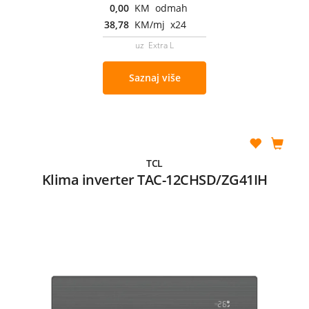
0,00
KM odmah
38,78
KM/mj x24
uz Extra L
Saznaj više
TCL
Klima inverter TAC-12CHSD/ZG41IH