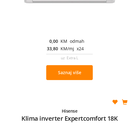
0,00
KM odmah
33,80
KM/mj x24
uz Extra L
Saznaj više
Hisense
Klima inverter Expertcomfort 18K