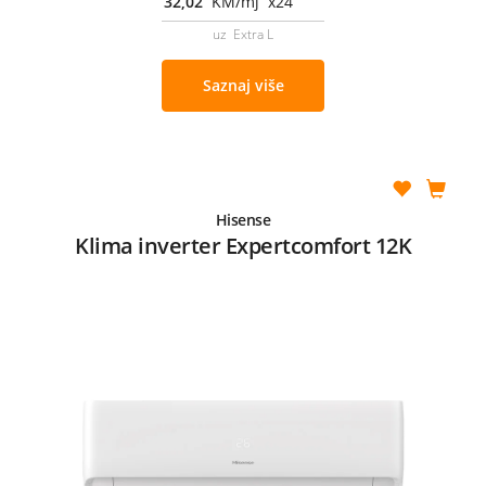
32,02
KM/mj x24
uz Extra L
Saznaj više
Hisense
Klima inverter Expertcomfort 12K