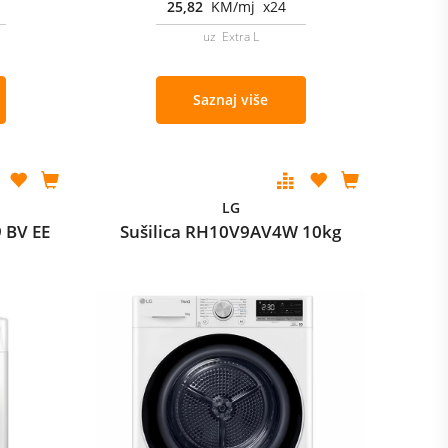
25,82
KM/mj x24
uz Extra L
Saznaj više
LG
 BV EE
Sušilica RH10V9AV4W 10kg