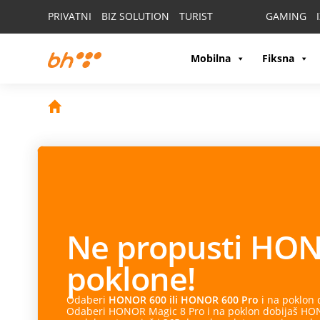
PRIVATNI
BIZ SOLUTION
TURIST
GAMING
Mobilna
Fiksna
Ne propusti
HON
poklone!
Odaberi
HONOR 600 ili HONOR 600 Pro
i na poklon
Odaberi HONOR Magic 8 Pro i na poklon dobijaš HONO