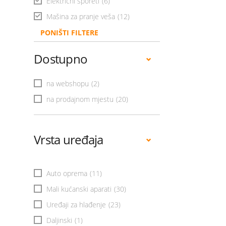
Električni šporeti
(6)
Mašina za pranje veša
(12)
PONIŠTI FILTERE
Dostupno
na webshopu
(2)
na prodajnom mjestu
(20)
Vrsta uređaja
Auto oprema
(11)
Mali kućanski aparati
(30)
Uređaji za hlađenje
(23)
Daljinski
(1)