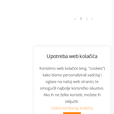
«
1
2
»
Program lojalnosti
Upotreba web kolačića
com
Bonus plus
sluga
Prijava za newsletter
Koristimo web kolačiće (eng. "cookies")
kako bismo personalizirali sadržaj i
oglase na našoj web stranici, te
elecom
omogućili najbolje korisničko iskustvo.
Ako ih ne želite koristiti, možete ih
isključiti.
Uslovi korištenja kolačića