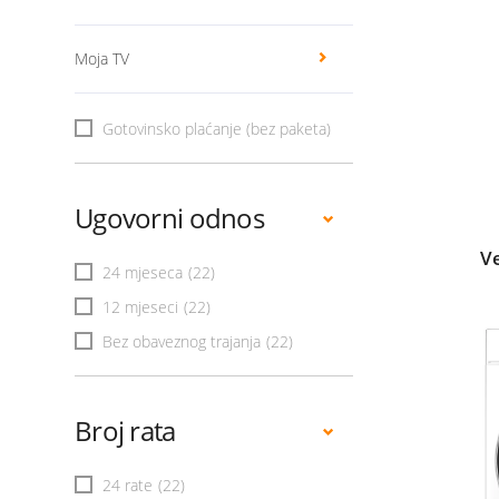
Moja TV
Gotovinsko plaćanje (bez paketa)
Ugovorni odnos
V
24 mjeseca
(22)
12 mjeseci
(22)
Bez obaveznog trajanja
(22)
Broj rata
24 rate
(22)