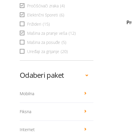
Pročišćivači zraka
(4)
Električni šporeti
(6)
Pr
Frižideri
(15)
Mašina za pranje veša
(12)
Mašina za posuđe
(5)
Uređaji za grijanje
(20)
Odaberi paket
Mobilna
Fiksna
Internet