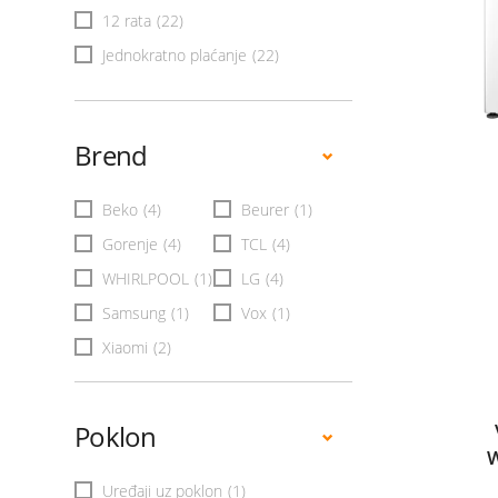
12 rata
(22)
Jednokratno plaćanje
(22)
Brend
Beko
(4)
Beurer
(1)
Gorenje
(4)
TCL
(4)
WHIRLPOOL
(1)
LG
(4)
Samsung
(1)
Vox
(1)
Xiaomi
(2)
Poklon
Uređaji uz poklon
(1)