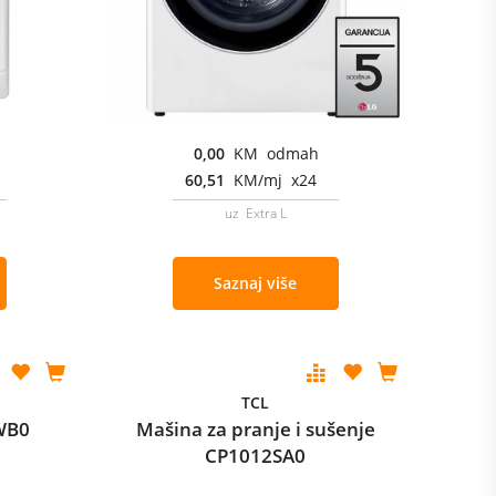
0,00
KM odmah
60,51
KM/mj x24
uz Extra L
Saznaj više
TCL
WB0
Mašina za pranje i sušenje
CP1012SA0