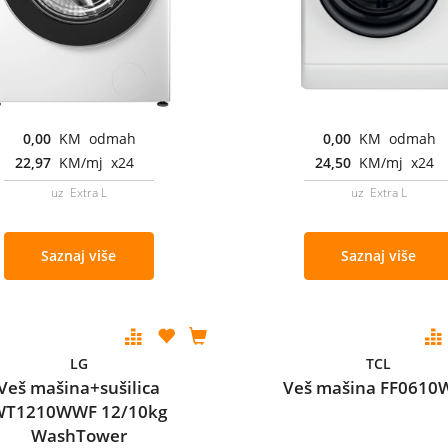
0,00
KM odmah
0,00
KM odmah
22,97
KM/mj x24
24,50
KM/mj x24
uz Extra L
uz Extra L
Saznaj više
Saznaj više
LG
TCL
Veš mašina+sušilica
Veš mašina FF0610
WT1210WWF 12/10kg
WashTower