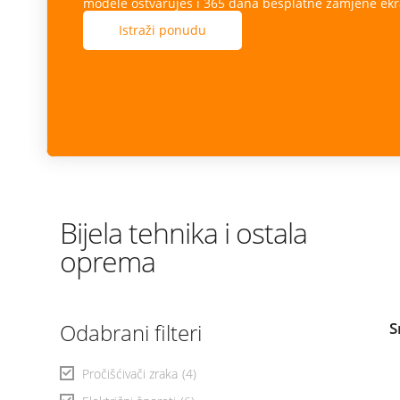
modele ostvaruješ i 365 dana besplatne zamjene ekr
Istraži ponudu
Bijela tehnika i ostala
oprema
Odabrani filteri
S
Pročišćivači zraka
(4)