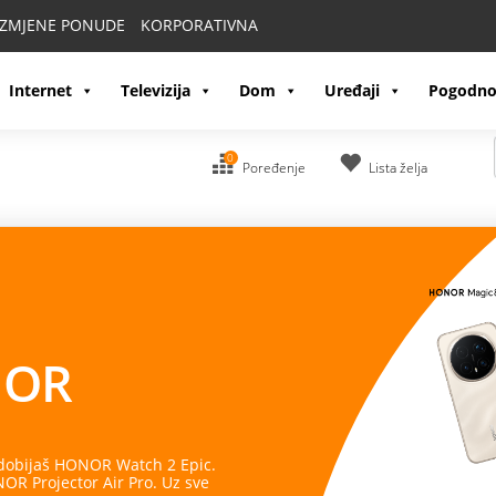
IZMJENE PONUDE
KORPORATIVNA
Internet
Televizija
Dom
Uređaji
Pogodno
0
Poređenje
Lista želja
OR
 dobijaš HONOR Watch 2 Epic.
R Projector Air Pro. Uz sve