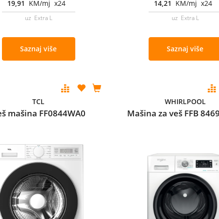
19,91
KM/mj x24
14,21
KM/mj x24
uz Extra L
uz Extra L
Saznaj više
Saznaj više
TCL
WHIRLPOOL
eš mašina FF0844WA0
Mašina za veš FFB 8469