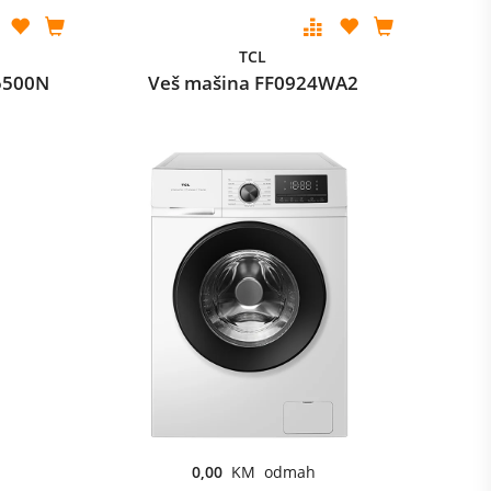
TCL
 5500N
Veš mašina FF0924WA2
0,00
KM odmah