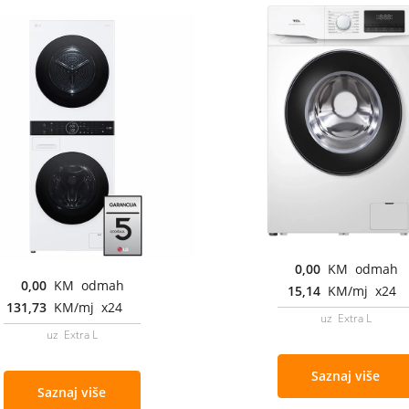
0,00
KM odmah
0,00
KM odmah
15,14
KM/mj x24
131,73
KM/mj x24
uz Extra L
uz Extra L
Saznaj više
Saznaj više