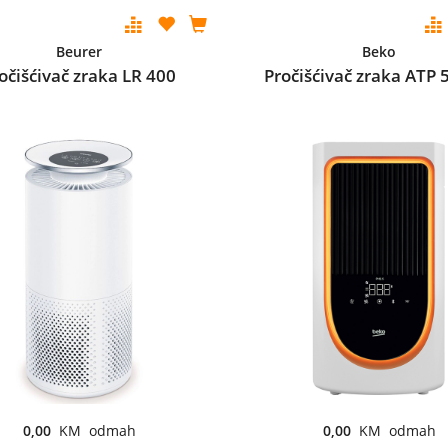
Beurer
Beko
očišćivač zraka LR 400
Pročišćivač zraka ATP
0,00
KM odmah
0,00
KM odmah