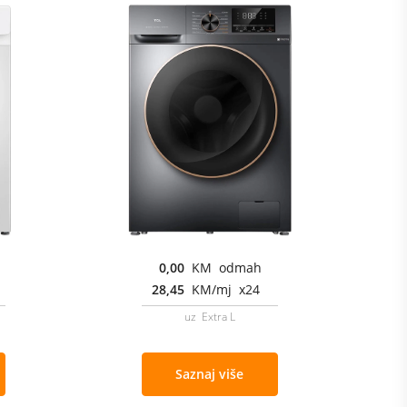
0,00
KM odmah
28,45
KM/mj x24
uz Extra L
Saznaj više