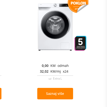
0,00
KM odmah
32,02
KM/mj x24
uz Extra L
Saznaj više