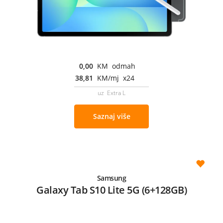
0,00
KM odmah
38,81
KM/mj x24
uz Extra L
Saznaj više
Samsung
Galaxy Tab S10 Lite 5G (6+128GB)