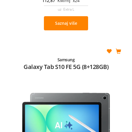
112,87
KM/mj x24
uz Extra L
Saznaj više
Samsung
Galaxy Tab S10 FE 5G (8+128GB)