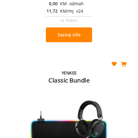
0,00
KM odmah
11,72
KM/mj x24
uz Extra L
Saznaj više
YENKEE
Classic Bundle