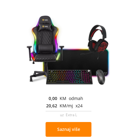
0,00
KM odmah
20,62
KM/mj x24
uz Extra L
Saznaj više