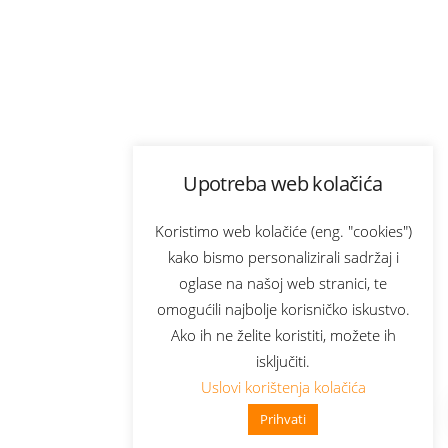
Upotreba web kolačića
Koristimo web kolačiće (eng. "cookies")
kako bismo personalizirali sadržaj i
oglase na našoj web stranici, te
omogućili najbolje korisničko iskustvo.
Ako ih ne želite koristiti, možete ih
isključiti.
Uslovi korištenja kolačića
Prihvati