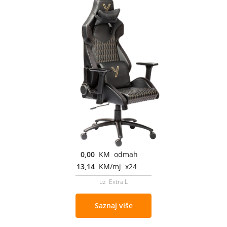
0,00
KM odmah
13,14
KM/mj x24
uz Extra L
Saznaj više