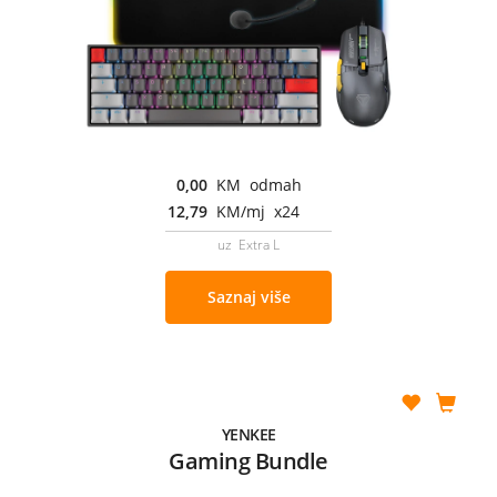
0,00
KM odmah
12,79
KM/mj x24
uz Extra L
Saznaj više
YENKEE
Gaming Bundle