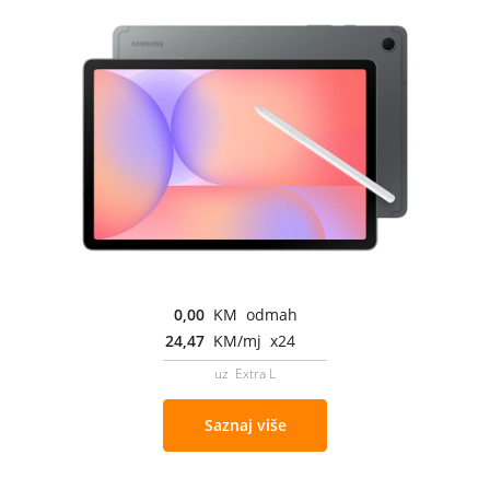
0,00
KM odmah
24,47
KM/mj x24
uz Extra L
Saznaj više