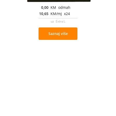
0,00
KM odmah
10,65
KM/mj x24
uz Extra L
Saznaj više