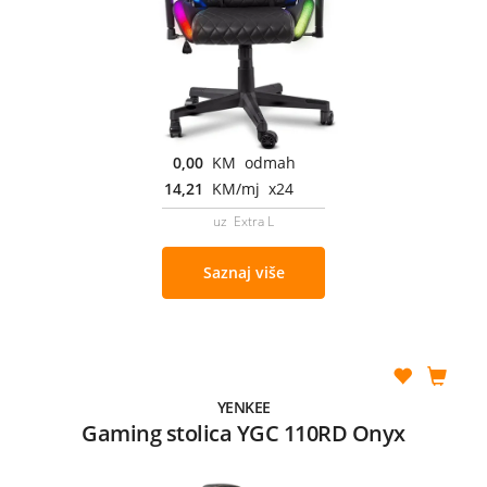
0,00
KM odmah
14,21
KM/mj x24
uz Extra L
Saznaj više
YENKEE
Gaming stolica YGC 110RD Onyx