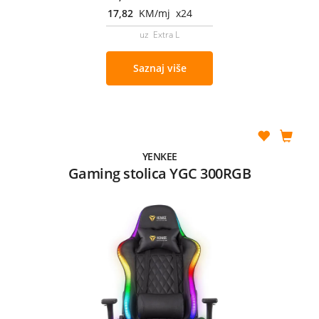
17,82
KM/mj x24
uz Extra L
Saznaj više
YENKEE
Gaming stolica YGC 300RGB