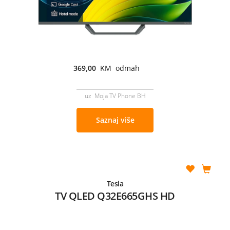
369,00
KM odmah
uz Moja TV Phone BH
Saznaj više
Tesla
TV QLED Q32E665GHS HD