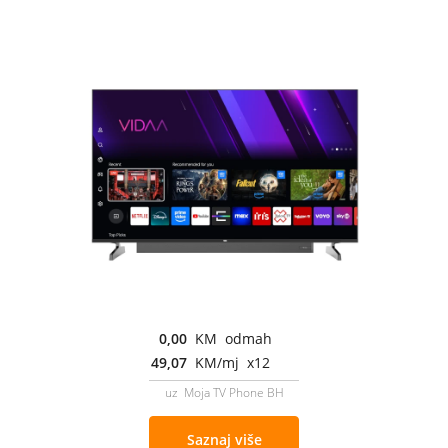
0,00
KM odmah
49,07
KM/mj x12
uz Moja TV Phone BH
Saznaj više