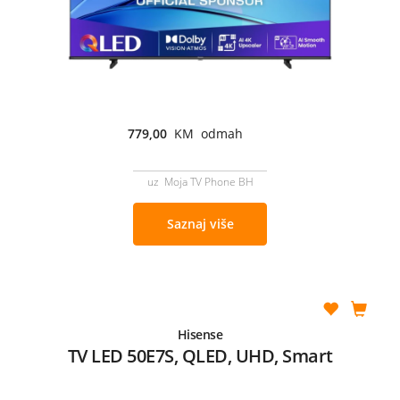
779,00
KM odmah
uz Moja TV Phone BH
Saznaj više
Hisense
TV LED 50E7S, QLED, UHD, Smart