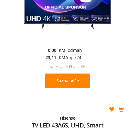
0,00
KM odmah
23,11
KM/mj x24
uz Moja TV Phone BH
Saznaj više
Hisense
TV LED 43A6S, UHD, Smart