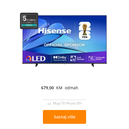
679,00
KM odmah
uz Moja TV Phone BH
Saznaj više