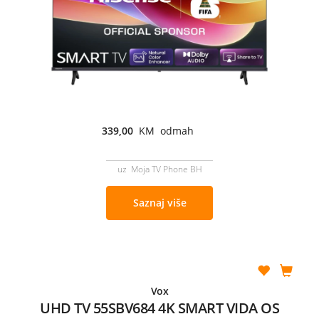
339,00
KM odmah
uz Moja TV Phone BH
Saznaj više
Vox
UHD TV 55SBV684 4K SMART VIDA OS