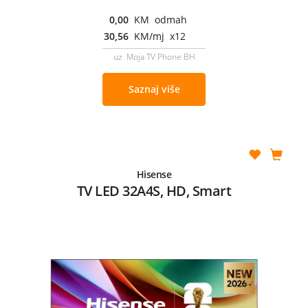
0,00
KM odmah
30,56
KM/mj x12
uz Moja TV Phone BH
Saznaj više
Hisense
TV LED 32A4S, HD, Smart