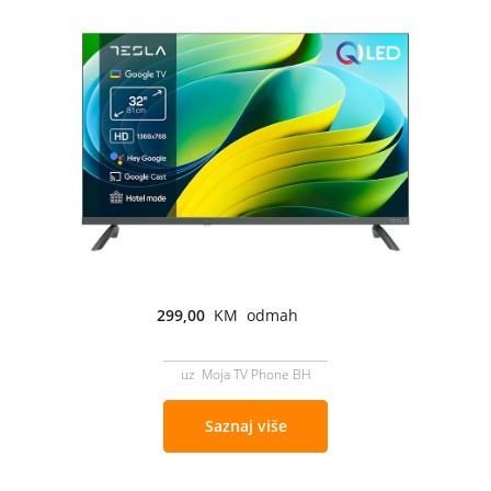
299,00
KM odmah
uz Moja TV Phone BH
Saznaj više