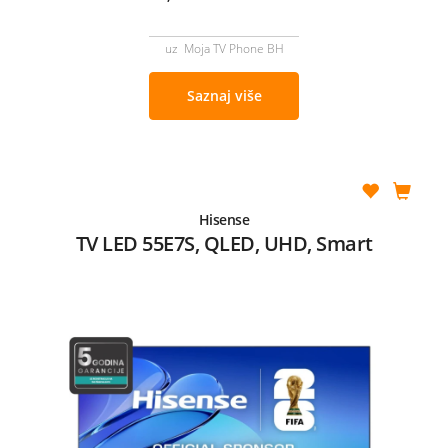
uz Moja TV Phone BH
Saznaj više
Hisense
TV LED 55E7S, QLED, UHD, Smart