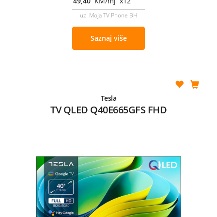
49,40
KM/mj x12
uz Moja TV Phone BH
Saznaj više
Tesla
TV QLED Q40E665GFS FHD