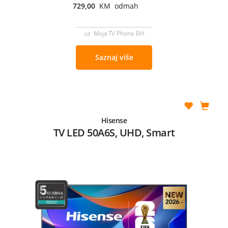
729,00
KM odmah
uz Moja TV Phone BH
Saznaj više
Hisense
TV LED 50A6S, UHD, Smart