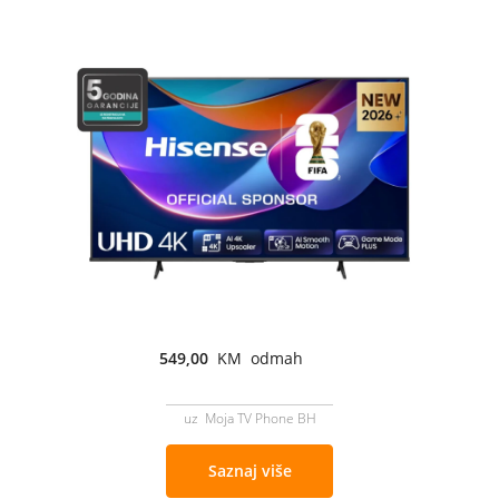
549,00
KM odmah
uz Moja TV Phone BH
Saznaj više