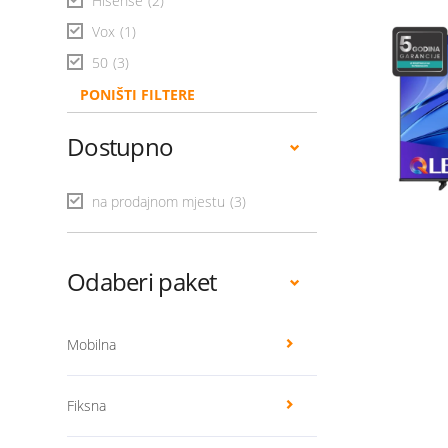
Hisense
(2)
Vox
(1)
50
(3)
PONIŠTI FILTERE
Dostupno
na prodajnom mjestu
(3)
Odaberi paket
Mobilna
Fiksna