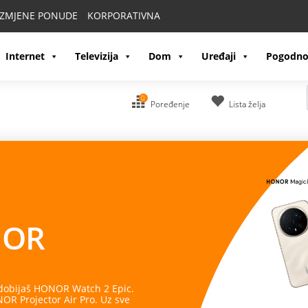
IZMJENE PONUDE
KORPORATIVNA
Internet
Televizija
Dom
Uređaji
Pogodno
0
Poređenje
Lista želja
OR
 dobijaš HONOR Watch 2 Epic.
R Projector Air Pro. Uz sve