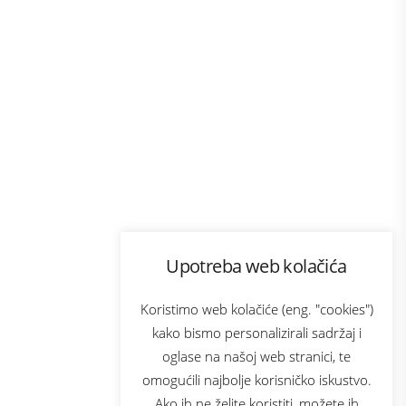
Program lojalnosti
Upotreba web kolačića
com
Bonus plus
sluga
Prijava za newsletter
Koristimo web kolačiće (eng. "cookies")
kako bismo personalizirali sadržaj i
oglase na našoj web stranici, te
elecom
omogućili najbolje korisničko iskustvo.
Ako ih ne želite koristiti, možete ih