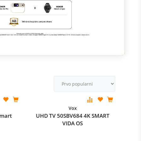
M
v
Vox
Smart
UHD TV 50SBV684 4K SMART
VIDA OS