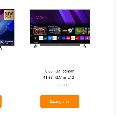
0,00
KM odmah
41,95
KM/mj x12
uz netFlat M
Saznaj više