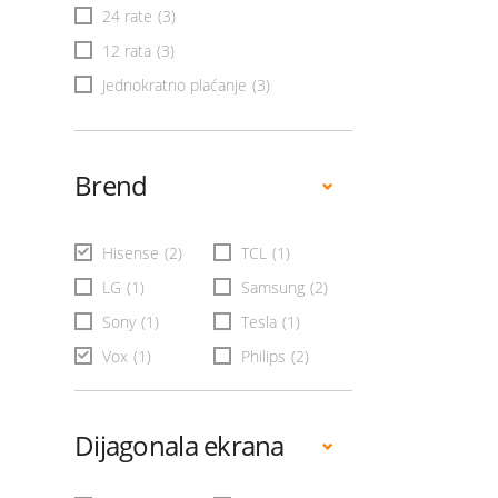
24 rate
(3)
12 rata
(3)
Jednokratno plaćanje
(3)
Brend
Hisense
(2)
TCL
(1)
LG
(1)
Samsung
(2)
Sony
(1)
Tesla
(1)
Vox
(1)
Philips
(2)
Dijagonala ekrana