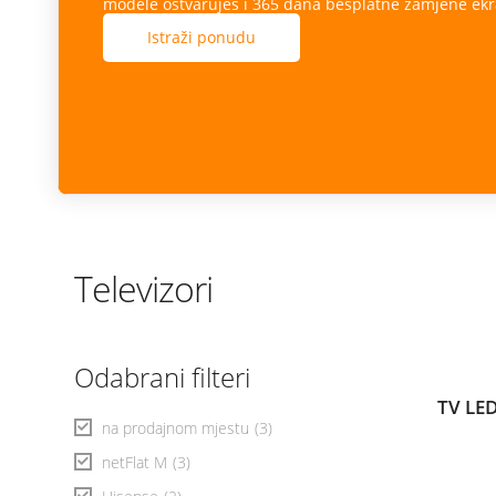
modele ostvaruješ i 365 dana besplatne zamjene ekr
Istraži ponudu
Televizori
Odabrani filteri
TV LED
na prodajnom mjestu
(3)
netFlat M
(3)