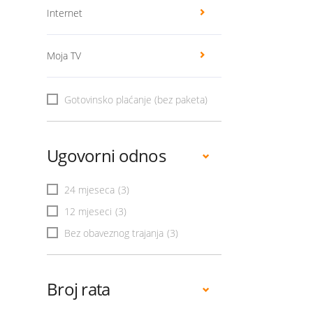
Internet
Moja TV
Gotovinsko plaćanje (bez paketa)
Ugovorni odnos
24 mjeseca
(3)
12 mjeseci
(3)
Bez obaveznog trajanja
(3)
Broj rata