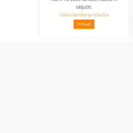
isključiti.
Uslovi korištenja kolačića
Prihvati
👋 Zdravo, kako mogu pomoći?