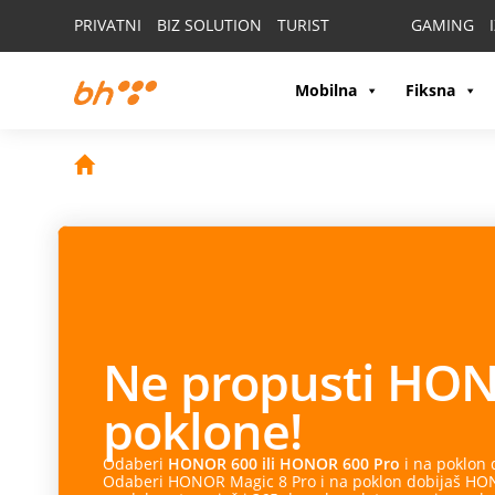
PRIVATNI
BIZ SOLUTION
TURIST
GAMING
Mobilna
Fiksna
Ne propusti
HON
poklone!
Odaberi
HONOR 600 ili HONOR 600 Pro
i na poklon
Odaberi HONOR Magic 8 Pro i na poklon dobijaš HONO