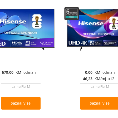
679,00
KM odmah
0,00
KM odmah
46,23
KM/mj x12
uz netFlat M
uz netFlat M
Saznaj više
Saznaj više