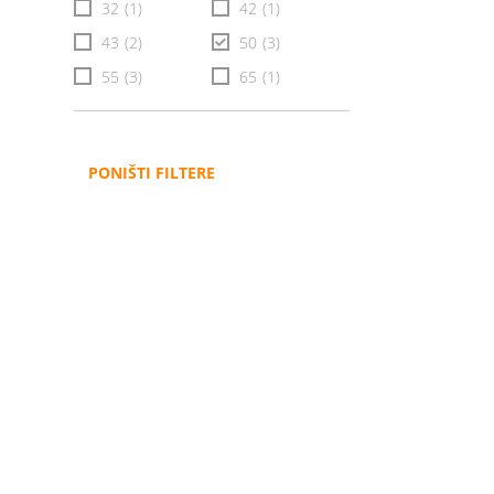
32
(1)
42
(1)
43
(2)
50
(3)
55
(3)
65
(1)
PONIŠTI FILTERE
Administracija
B2B
Nabavke i pozivi
Veleprodaja
Karijera
Partneri
Pristup informacijama
Sponzorstva
Arhiva vijesti
Donacije
Arhiva obavijesti
BH Telecom i SFF – Z