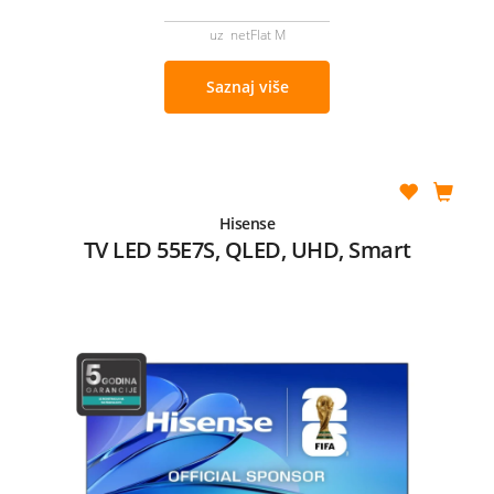
uz netFlat M
Saznaj više
Hisense
TV LED 55E7S, QLED, UHD, Smart