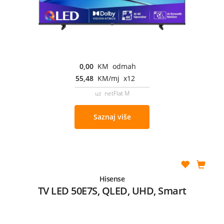
0,00
KM odmah
55,48
KM/mj x12
uz netFlat M
Saznaj više
Hisense
TV LED 50E7S, QLED, UHD, Smart