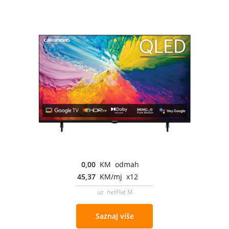
0,00
KM odmah
45,37
KM/mj x12
uz netFlat M
Saznaj više