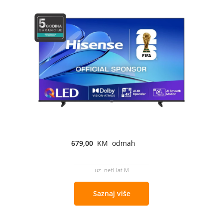
679,00
KM odmah
uz netFlat M
Saznaj više