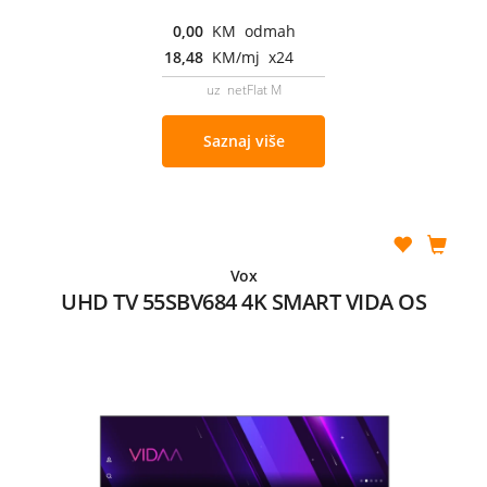
0,00
KM odmah
18,48
KM/mj x24
uz netFlat M
Saznaj više
Vox
UHD TV 55SBV684 4K SMART VIDA OS