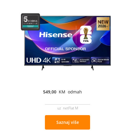
549,00
KM odmah
uz netFlat M
Saznaj više