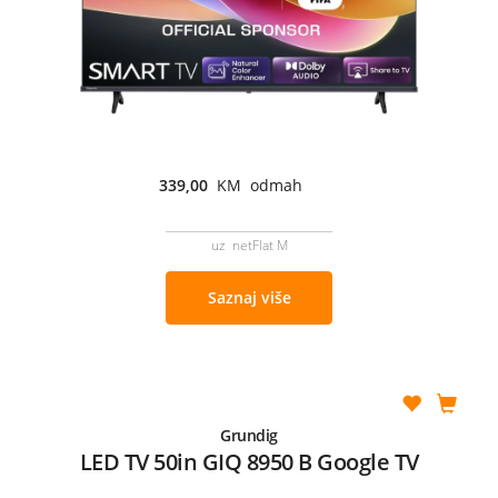
339,00
KM odmah
uz netFlat M
Saznaj više
Grundig
LED TV 50in GIQ 8950 B Google TV