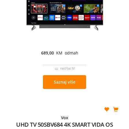
689,00
KM odmah
uz netFlat M
Saznaj više
Vox
UHD TV 50SBV684 4K SMART VIDA OS