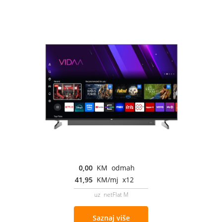
0,00
KM odmah
41,95
KM/mj x12
uz netFlat M
Saznaj više