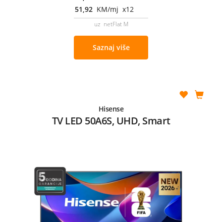
51,92
KM/mj x12
uz netFlat M
Saznaj više
Hisense
TV LED 50A6S, UHD, Smart