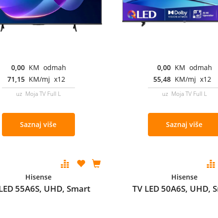
0,00
KM odmah
0,00
KM odmah
71,15
KM/mj x12
55,48
KM/mj x12
uz Moja TV Full L
uz Moja TV Full L
Saznaj više
Saznaj više
Hisense
Hisense
LED 55A6S, UHD, Smart
TV LED 50A6S, UHD, 