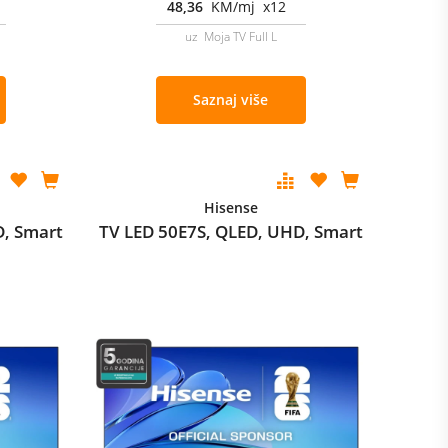
48,36
KM/mj x12
uz Moja TV Full L
Saznaj više
Hisense
D, Smart
TV LED 50E7S, QLED, UHD, Smart