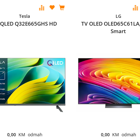
Tesla
LG
 QLED Q32E665GHS HD
TV OLED OLED65C61LA
Smart
0,00
KM odmah
0,00
KM odmah