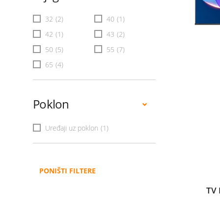
32
(2)
40
(1)
42
(1)
43
(2)
50
(5)
55
(7)
65
(4)
Poklon
Uređaji uz poklon
(1)
PONIŠTI FILTERE
TV 