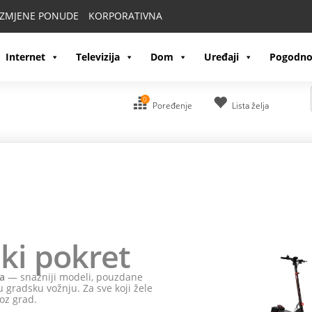
IZMJENE PONUDE
KORPORATIVNA
Internet
Televizija
Dom
Uređaji
Pogodno
0
Poređenje
Lista želja
ki pokret
a
— snažniji modeli, pouzdane
 gradsku vožnju. Za sve koji žele
oz grad.