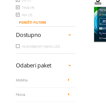
LG
(7)
Tesla
(4)
Vox
(3)
PONIŠTI FILTERE
Dostupno
na prodajnom mjestu
(22)
Odaberi paket
Mobilna
Fiksna