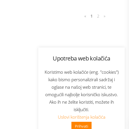
«
1
2
»
Program lojalnosti
Upotreba web kolačića
com
Bonus plus
sluga
Prijava za newsletter
Koristimo web kolačiće (eng. "cookies")
kako bismo personalizirali sadržaj i
oglase na našoj web stranici, te
elecom
omogućili najbolje korisničko iskustvo.
Ako ih ne želite koristiti, možete ih
isključiti.
Uslovi korištenja kolačića
Prihvati
👋 Zdravo, kako mogu pomoći?