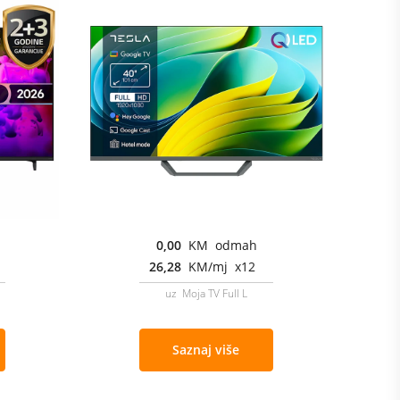
0,00
KM odmah
26,28
KM/mj x12
uz Moja TV Full L
Saznaj više