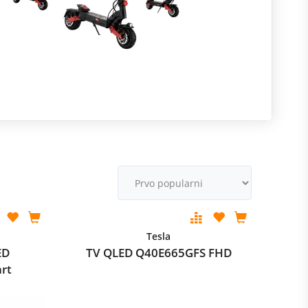
R
m
M
v
Tesla
ED
TV QLED Q40E665GFS FHD
rt