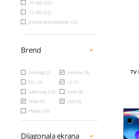
24 rate
(22)
12 rata
(22)
Jednokratno plaćanje
(22)
Brend
TV 
Grundig
(2)
Hisense
(8)
TCL
(9)
LG
(7)
Samsung
(16)
Sony
(8)
Tesla
(4)
Vox
(3)
Philips
(18)
Dijagonala ekrana