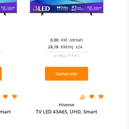
0,00
KM odmah
24,18
KM/mj x24
uz Moja TV Full L
Saznaj više
Hisense
Smart
TV LED 43A6S, UHD, Smart