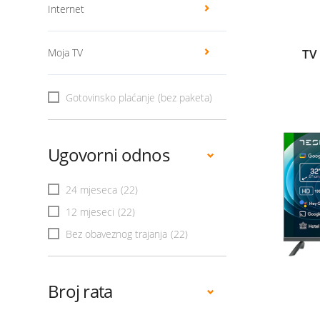
Internet
Moja TV
TV
Gotovinsko plaćanje (bez paketa)
Ugovorni odnos
24 mjeseca
(22)
12 mjeseci
(22)
Bez obaveznog trajanja
(22)
Broj rata