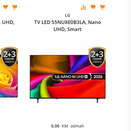
LG
, UHD,
TV LED 55NU8E0B3LA, Nano
UHD, Smart
0,00
KM odmah