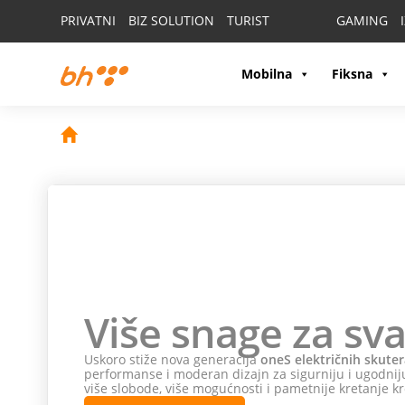
PRIVATNI
BIZ SOLUTION
TURIST
GAMING
Mobilna
Fiksna
Više snage za sva
Uskoro stiže nova generacija
oneS električnih skuter
performanse i moderan dizajn za sigurniju i ugodniju
više slobode, više mogućnosti i pametnije kretanje kr