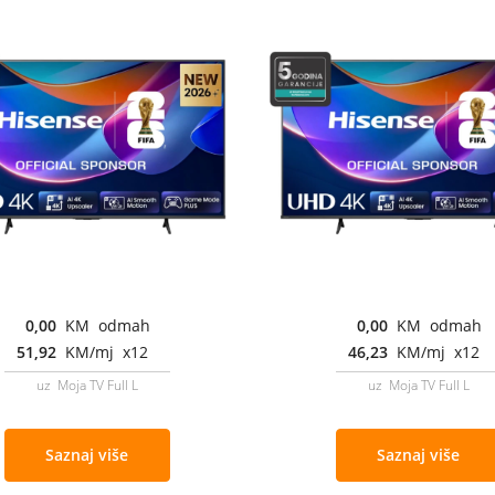
0,00
KM odmah
0,00
KM odmah
51,92
KM/mj x12
46,23
KM/mj x12
uz Moja TV Full L
uz Moja TV Full L
Saznaj više
Saznaj više