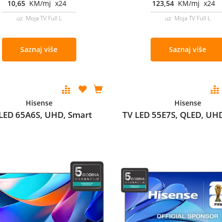
10,65
KM/mj x24
123,54
KM/mj x24
uz Moja TV Full L
uz Moja TV Full L
Saznaj više
Saznaj više
Hisense
Hisense
LED 65A6S, UHD, Smart
TV LED 55E7S, QLED, UH