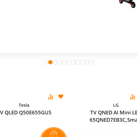
Tesla
LG
V QLED Q50E655GUS
TV QNED AI Mini L
65QNED7EB3C,Sma