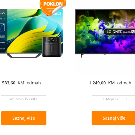
533,60
KM odmah
1.249,00
KM odmah
uz Moja TV Full L
uz Moja TV Full L
Saznaj više
Saznaj više