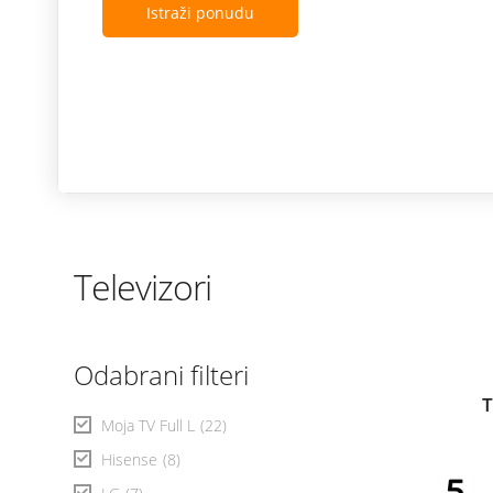
Istraži ponudu
Televizori
Odabrani filteri
T
Moja TV Full L
(22)
Hisense
(8)