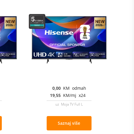
0,00
KM odmah
19,55
KM/mj x24
uz Moja TV Full L
Saznaj više