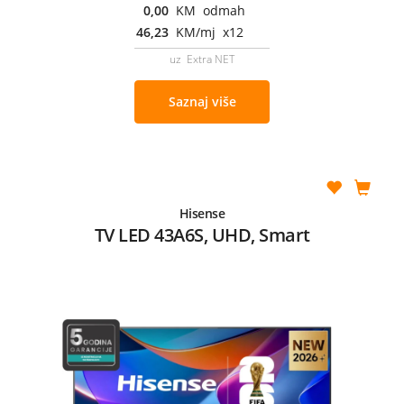
0,00
KM odmah
46,23
KM/mj x12
uz Extra NET
Saznaj više
Hisense
TV LED 43A6S, UHD, Smart