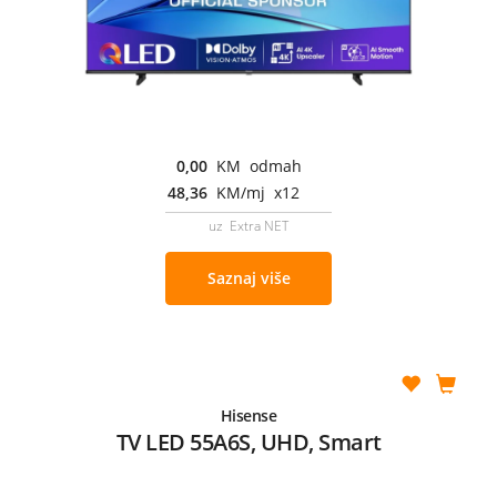
0,00
KM odmah
48,36
KM/mj x12
uz Extra NET
Saznaj više
Hisense
TV LED 55A6S, UHD, Smart