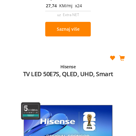
27,74
KM/mj x24
uz Extra NET
Saznaj više
Hisense
TV LED 50E7S, QLED, UHD, Smart