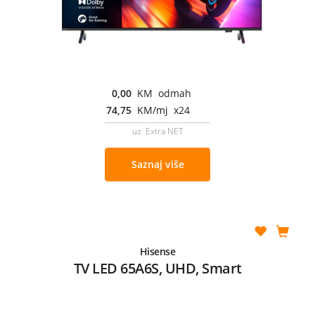
0,00
KM odmah
74,75
KM/mj x24
uz Extra NET
Saznaj više
Hisense
TV LED 65A6S, UHD, Smart