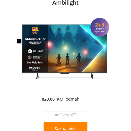
Ambilight
820,00
KM odmah
uz Extra NET
Saznaj više