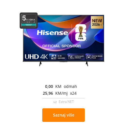
0,00
KM odmah
25,96
KM/mj x24
uz Extra NET
Saznaj više