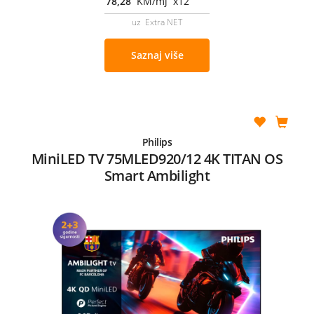
78,28
KM/mj x12
uz Extra NET
Saznaj više
Philips
MiniLED TV 75MLED920/12 4K TITAN OS
Smart Ambilight