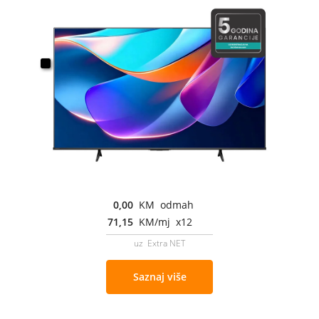
0,00
KM odmah
71,15
KM/mj x12
uz Extra NET
Saznaj više