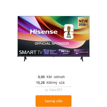
0,00
KM odmah
15,28
KM/mj x24
uz Extra NET
Saznaj više