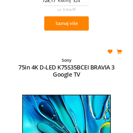
128,17
KM/mj x24
uz Extra M
Saznaj više
Sony
75in 4K D-LED K75S35BCEI BRAVIA 3
Google TV