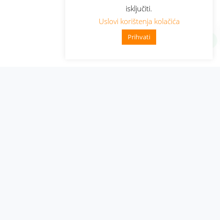
isključiti.
Uslovi korištenja kolačića
Prihvati
Administracija
Nabavke i pozivi
Karijera