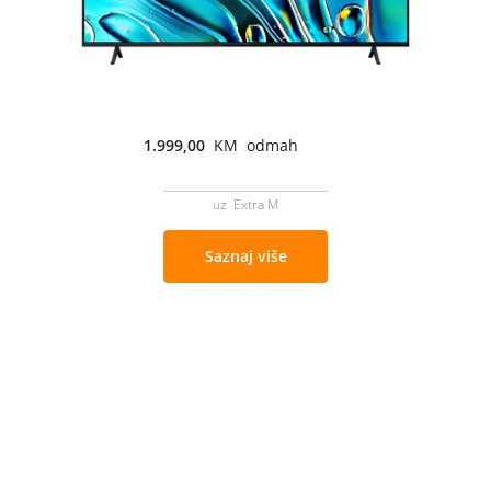
1.999,00
KM odmah
uz Extra M
Saznaj više