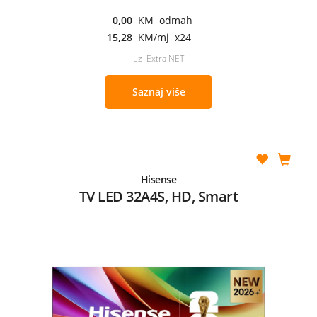
0,00
KM odmah
15,28
KM/mj x24
uz Extra NET
Saznaj više
Hisense
TV LED 32A4S, HD, Smart