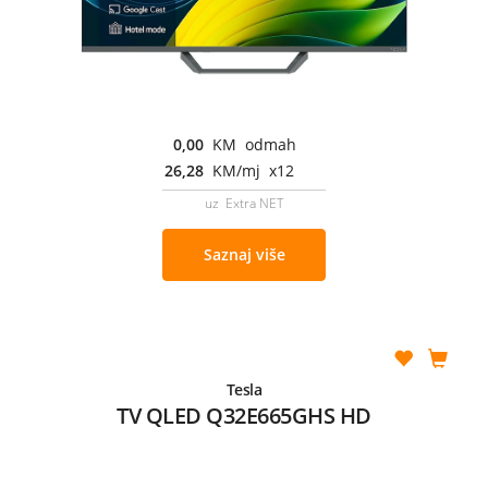
0,00
KM odmah
26,28
KM/mj x12
uz Extra NET
Saznaj više
Tesla
TV QLED Q32E665GHS HD