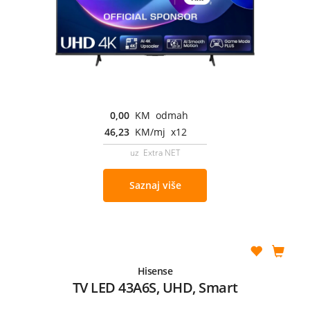
0,00
KM odmah
46,23
KM/mj x12
uz Extra NET
Saznaj više
Hisense
TV LED 43A6S, UHD, Smart