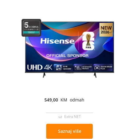
549,00
KM odmah
uz Extra NET
Saznaj više