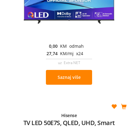
0,00
KM odmah
27,74
KM/mj x24
uz Extra NET
Saznaj više
Hisense
TV LED 50E7S, QLED, UHD, Smart