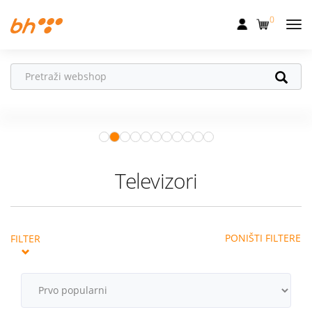
0
Mobilna
Fiksna
Ne propusti
HONOR poklone!
Internet
Uz
HONOR 600, 600 Pro i Magic 8
Pro
od 04.08.–31.08. očekuju te
Televizija
super pokloni!
Istraži ponudu
Dom
Televizori
Uređaji
Pogodnosti
PONIŠTI FILTERE
FILTER
Akcije
Podrška