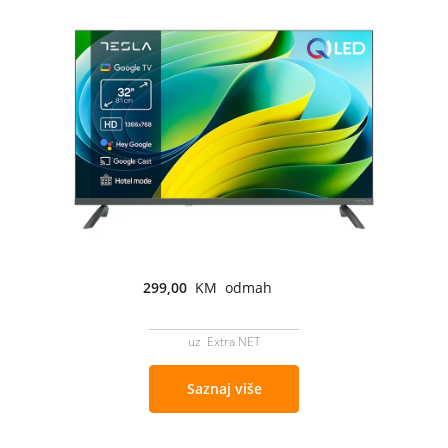
299,00
KM odmah
uz Extra NET
Saznaj više