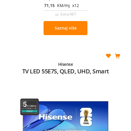
71,15
KM/mj x12
uz Extra NET
Saznaj više
Hisense
TV LED 55E7S, QLED, UHD, Smart