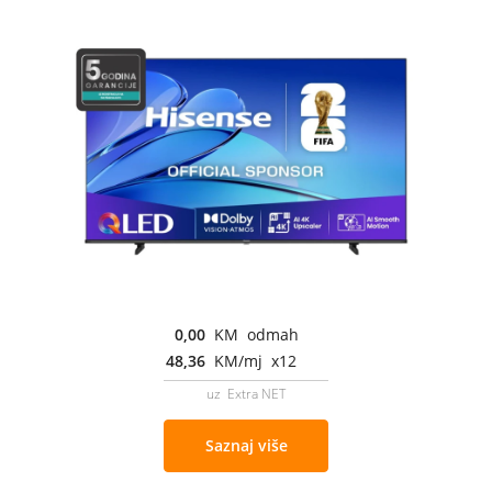
0,00
KM odmah
48,36
KM/mj x12
uz Extra NET
Saznaj više