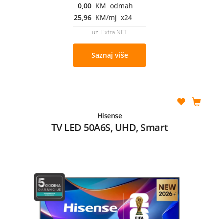
0,00
KM odmah
25,96
KM/mj x24
uz Extra NET
Saznaj više
Hisense
TV LED 50A6S, UHD, Smart