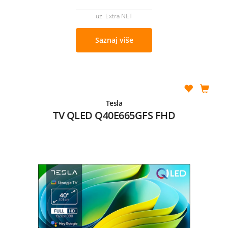
uz Extra NET
Saznaj više
Tesla
TV QLED Q40E665GFS FHD