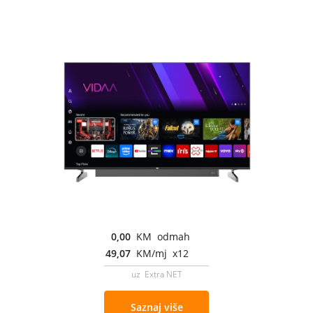
0,00
KM odmah
49,07
KM/mj x12
uz Extra NET
Saznaj više