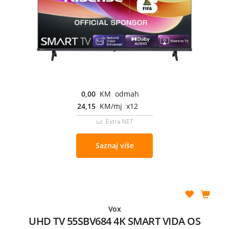
0,00
KM odmah
24,15
KM/mj x12
uz Extra NET
Saznaj više
Vox
UHD TV 55SBV684 4K SMART VIDA OS