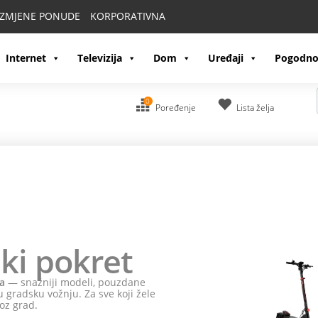
IZMJENE PONUDE
KORPORATIVNA
Internet
Televizija
Dom
Uređaji
Pogodno
0
Poređenje
Lista želja
ki pokret
a
— snažniji modeli, pouzdane
 gradsku vožnju. Za sve koji žele
oz grad.