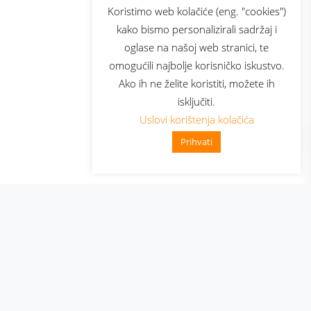
sluga
Prijava za newsletter
Koristimo web kolačiće (eng. "cookies")
kako bismo personalizirali sadržaj i
oglase na našoj web stranici, te
elecom
omogućili najbolje korisničko iskustvo.
Ako ih ne želite koristiti, možete ih
isključiti.
Uslovi korištenja kolačića
Prihvati
👋 Zdravo, kako mogu pomoć