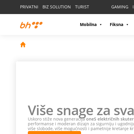
PRIVATNI
BIZ SOLUTION
TURIST
GAMING
Mobilna
Fiksna
Više snage za sva
Uskoro stiže nova generacija
oneS električnih skuter
performanse i moderan dizajn za sigurniju i ugodniju
više slobode, više mogućnosti i pametnije kretanje kr