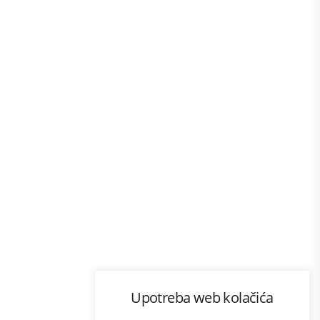
Program lojalnosti
Upotreba web kolačića
com
Bonus plus