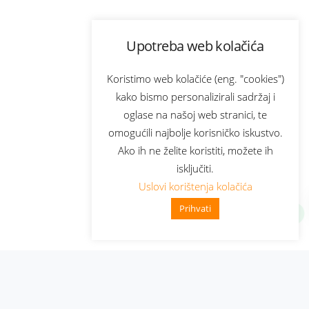
Upotreba web kolačića
Koristimo web kolačiće (eng. "cookies")
kako bismo personalizirali sadržaj i
oglase na našoj web stranici, te
omogućili najbolje korisničko iskustvo.
Ako ih ne želite koristiti, možete ih
isključiti.
Uslovi korištenja kolačića
Prihvati