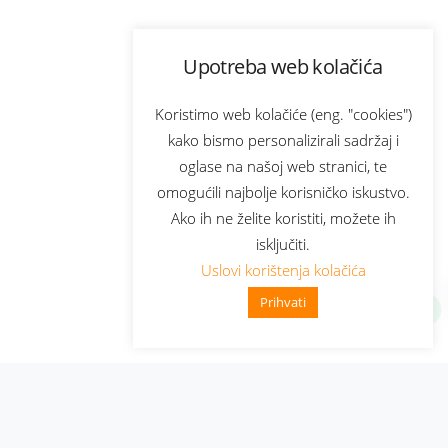
Upotreba web kolačića
Koristimo web kolačiće (eng. "cookies")
kako bismo personalizirali sadržaj i
oglase na našoj web stranici, te
omogućili najbolje korisničko iskustvo.
Ako ih ne želite koristiti, možete ih
isključiti.
Uslovi korištenja kolačića
Prihvati