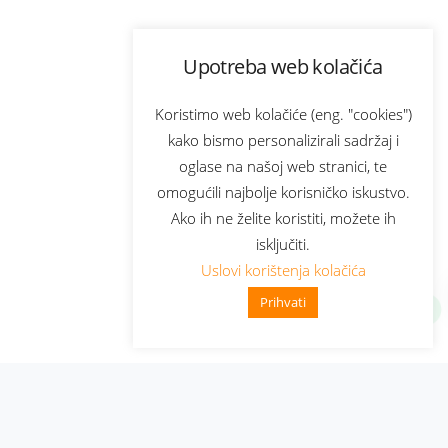
Upotreba web kolačića
Koristimo web kolačiće (eng. "cookies")
kako bismo personalizirali sadržaj i
oglase na našoj web stranici, te
omogućili najbolje korisničko iskustvo.
Ako ih ne želite koristiti, možete ih
isključiti.
Uslovi korištenja kolačića
Prihvati