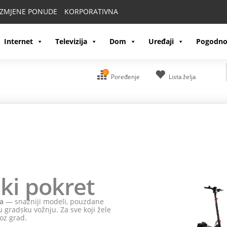
IZMJENE PONUDE
KORPORATIVNA
Internet
Televizija
Dom
Uređaji
Pogodno
0
Poređenje
Lista želja
ki pokret
a
— snažniji modeli, pouzdane
 gradsku vožnju. Za sve koji žele
oz grad.