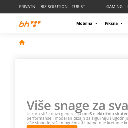
PRIVATNI
BIZ SOLUTION
TURIST
GAMING
Mobilna
Fiksna
Više snage za sva
Uskoro stiže nova generacija
oneS električnih skuter
performanse i moderan dizajn za sigurniju i ugodniju
više slobode, više mogućnosti i pametnije kretanje kr