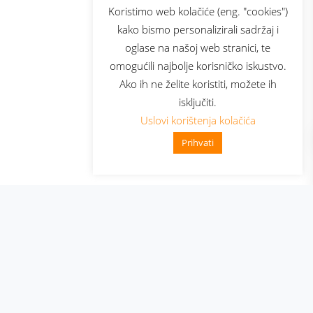
sluga
Prijava za newsletter
Koristimo web kolačiće (eng. "cookies")
kako bismo personalizirali sadržaj i
oglase na našoj web stranici, te
elecom
omogućili najbolje korisničko iskustvo.
Ako ih ne želite koristiti, možete ih
isključiti.
Uslovi korištenja kolačića
Prihvati
👋 Zdravo, kako mogu pomoći