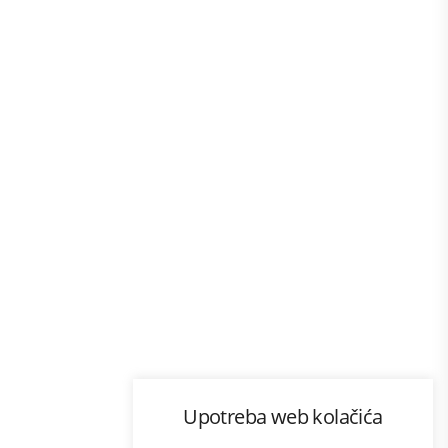
Program lojalnosti
Upotreba web kolačića
com
Bonus plus