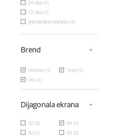
24 rate
(1)
12 rata
(1)
Jednokratno plaćanje
(1)
Brend
Hisense
(1)
Tesla
(1)
Vox
(1)
Dijagonala ekrana
32
(2)
40
(1)
42
(1)
43
(2)