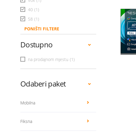
Vox
(1)
40
(1)
58
(1)
PONIŠTI FILTERE
Dostupno
na prodajnom mjestu
(1)
Odaberi paket
Mobilna
Fiksna