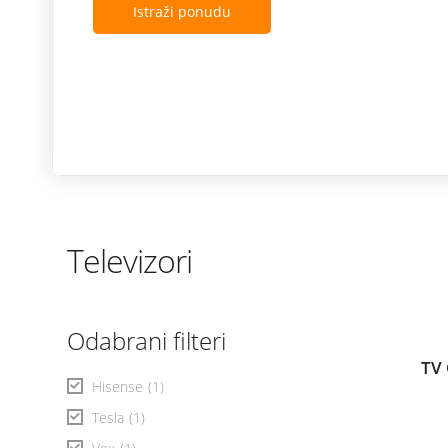
Istraži ponudu
Televizori
Odabrani filteri
TV
Hisense
(1)
Tesla
(1)