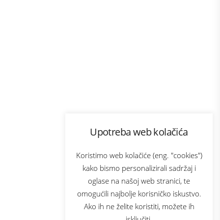
Program lojalnosti
Upotreba web kolačića
com
Bonus plus
sluga
Prijava za newsletter
Koristimo web kolačiće (eng. "cookies")
kako bismo personalizirali sadržaj i
oglase na našoj web stranici, te
elecom
omogućili najbolje korisničko iskustvo.
Ako ih ne želite koristiti, možete ih
isključiti.