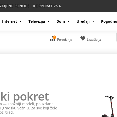
IZMJENE PONUDE
KORPORATIVNA
Internet
Televizija
Dom
Uređaji
Pogodno
0
Poređenje
Lista želja
ki pokret
a
— snažniji modeli, pouzdane
 gradsku vožnju. Za sve koji žele
oz grad.