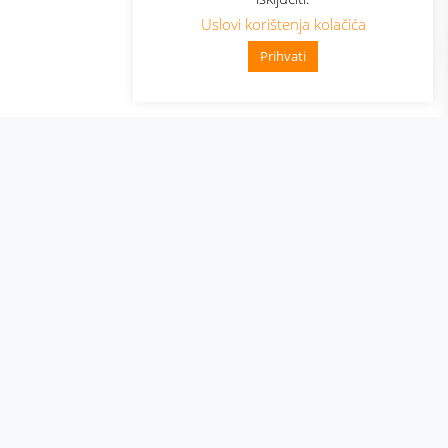
Uslovi korištenja kolačića
Prihvati
👋 Zdravo, kako mogu pomoći?