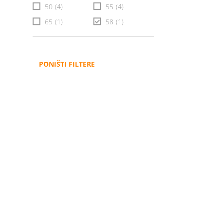
50
(4)
55
(4)
65
(1)
58
(1)
PONIŠTI FILTERE
Administracija
B2B
Nabavke i pozivi
Veleprodaja
Karijera
Partneri
Pristup informacijama
Sponzorstva
Arhiva vijesti
Donacije
Arhiva obavijesti
BH Telecom i SFF – Z
filmske priče