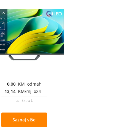
0,00
KM odmah
13,14
KM/mj x24
uz Extra L
Saznaj više