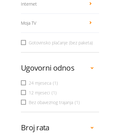
Internet
Moja TV
Gotovinsko plaćanje (bez paketa)
Ugovorni odnos
24 mjeseca
(1)
12 mjeseci
(1)
Bez obaveznog trajanja
(1)
Broj rata