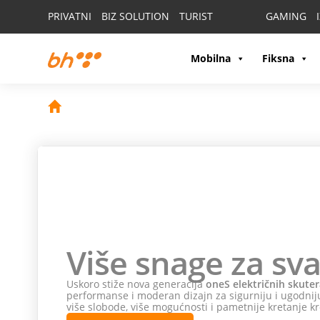
PRIVATNI
BIZ SOLUTION
TURIST
GAMING
Mobilna
Fiksna
Više snage za sva
Uskoro stiže nova generacija
oneS električnih skuter
performanse i moderan dizajn za sigurniju i ugodniju
više slobode, više mogućnosti i pametnije kretanje kr