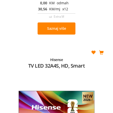
0,00
KM odmah
30,56
KM/mj x12
uz Extra M
Saznaj više
Hisense
TV LED 32A4S, HD, Smart