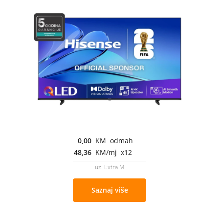
0,00
KM odmah
48,36
KM/mj x12
uz Extra M
Saznaj više