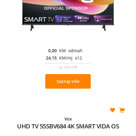
0,00
KM odmah
24,15
KM/mj x12
uz Extra M
Saznaj više
Vox
UHD TV 55SBV684 4K SMART VIDA OS