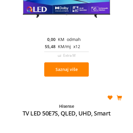
0,00
KM odmah
55,48
KM/mj x12
uz Extra M
Saznaj više
Hisense
TV LED 50E7S, QLED, UHD, Smart