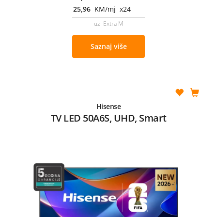
25,96
KM/mj x24
uz Extra M
Saznaj više
Hisense
TV LED 50A6S, UHD, Smart