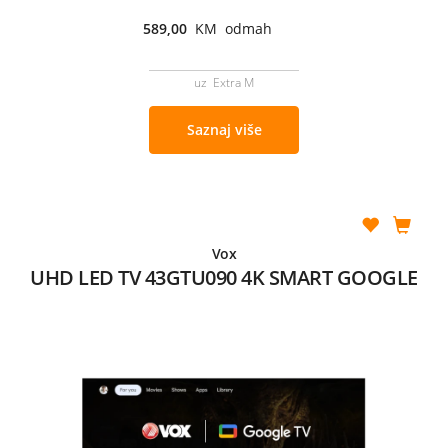
589,00
KM odmah
uz Extra M
Saznaj više
Vox
UHD LED TV 43GTU090 4K SMART GOOGLE