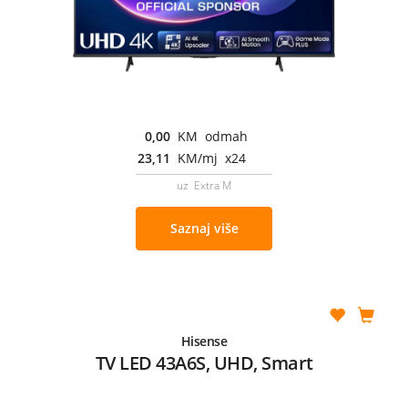
0,00
KM odmah
23,11
KM/mj x24
uz Extra M
Saznaj više
Hisense
TV LED 43A6S, UHD, Smart