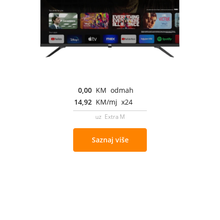
0,00
KM odmah
14,92
KM/mj x24
uz Extra M
Saznaj više