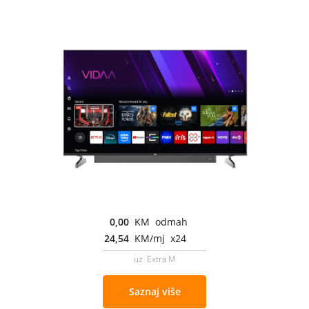
0,00
KM odmah
24,54
KM/mj x24
uz Extra M
Saznaj više