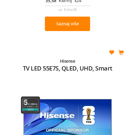
35,58
KM/mj x24
uz Extra M
Saznaj više
Hisense
TV LED 55E7S, QLED, UHD, Smart