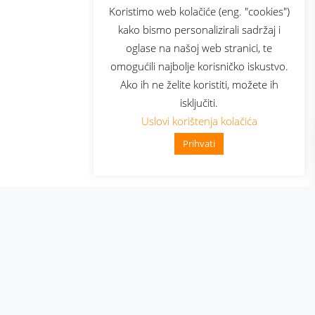
sluga
Prijava za newsletter
Koristimo web kolačiće (eng. "cookies")
kako bismo personalizirali sadržaj i
oglase na našoj web stranici, te
elecom
omogućili najbolje korisničko iskustvo.
Ako ih ne želite koristiti, možete ih
isključiti.
Uslovi korištenja kolačića
Prihvati
👋 Zdravo, kako mogu pomoći?