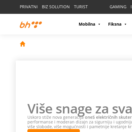
PRIVATNI
BIZ SOLUTION
TURIST
GAMING
Mobilna
Fiksna
Više snage za sva
Uskoro stiže nova generacija
oneS električnih skuter
performanse i moderan dizajn za sigurniju i ugodniju
više slobode, više mogućnosti i pametnije kretanje kr