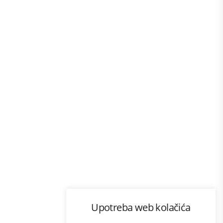
Program lojalnosti
Upotreba web kolačića
com
Bonus plus