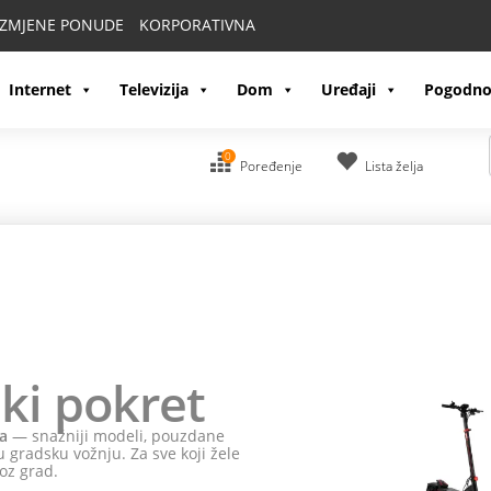
IZMJENE PONUDE
KORPORATIVNA
Internet
Televizija
Dom
Uređaji
Pogodno
0
Poređenje
Lista želja
ki pokret
a
— snažniji modeli, pouzdane
 gradsku vožnju. Za sve koji žele
oz grad.