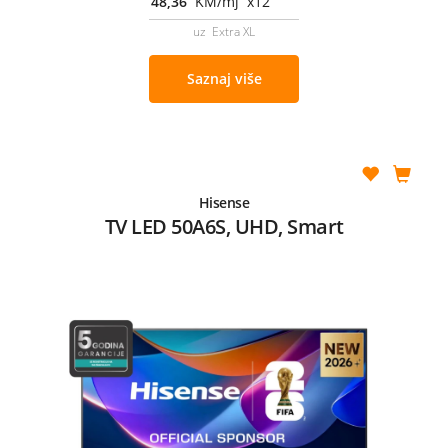
48,36
KM/mj x12
uz Extra XL
Saznaj više
Hisense
TV LED 50A6S, UHD, Smart