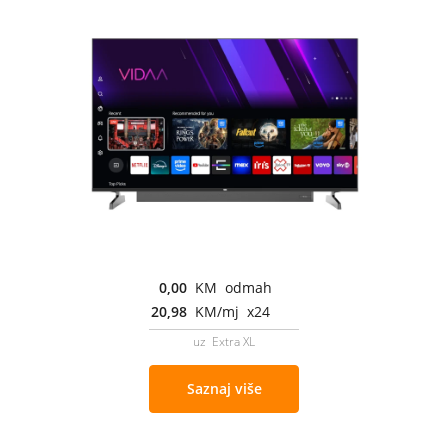
0,00
KM odmah
20,98
KM/mj x24
uz Extra XL
Saznaj više