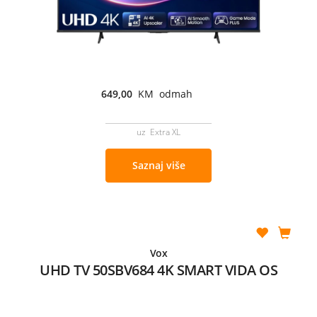
649,00
KM odmah
uz Extra XL
Saznaj više
Vox
UHD TV 50SBV684 4K SMART VIDA OS