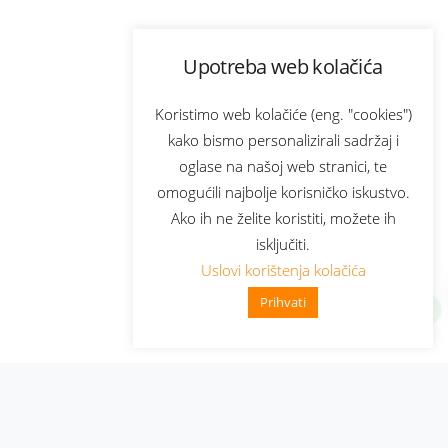
Upotreba web kolačića
Koristimo web kolačiće (eng. "cookies")
kako bismo personalizirali sadržaj i
oglase na našoj web stranici, te
omogućili najbolje korisničko iskustvo.
Ako ih ne želite koristiti, možete ih
isključiti.
Uslovi korištenja kolačića
Prihvati