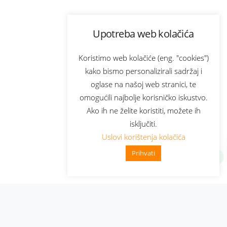
Upotreba web kolačića
Koristimo web kolačiće (eng. "cookies")
kako bismo personalizirali sadržaj i
oglase na našoj web stranici, te
omogućili najbolje korisničko iskustvo.
Ako ih ne želite koristiti, možete ih
isključiti.
Uslovi korištenja kolačića
Prihvati