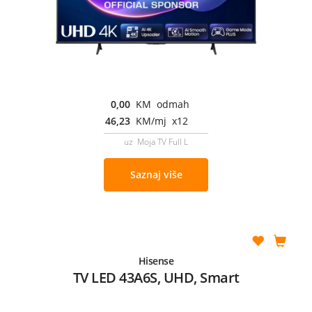
0,00
KM odmah
46,23
KM/mj x12
uz Moja TV Full L
Saznaj više
Hisense
TV LED 43A6S, UHD, Smart