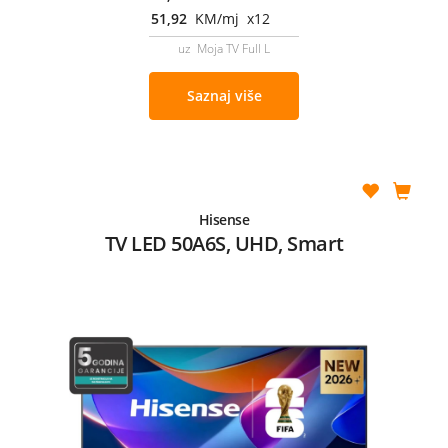
51,92
KM/mj x12
uz Moja TV Full L
Saznaj više
Hisense
TV LED 50A6S, UHD, Smart