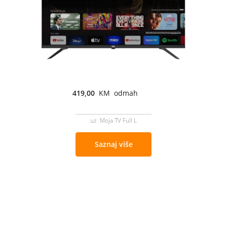
419,00
KM odmah
uz Moja TV Full L
Saznaj više