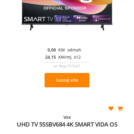
0,00
KM odmah
24,15
KM/mj x12
uz Moja TV Full L
Saznaj više
Vox
UHD TV 55SBV684 4K SMART VIDA OS