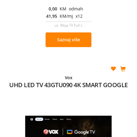
0,00
KM odmah
41,95
KM/mj x12
uz Moja TV Full L
Saznaj više
Vox
UHD LED TV 43GTU090 4K SMART GOOGLE