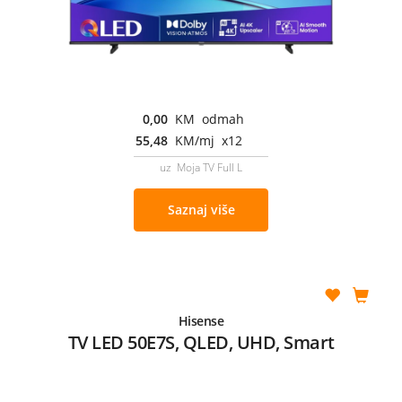
0,00
KM odmah
55,48
KM/mj x12
uz Moja TV Full L
Saznaj više
Hisense
TV LED 50E7S, QLED, UHD, Smart