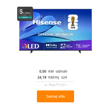
0,00
KM odmah
24,18
KM/mj x24
uz Moja TV Full L
Saznaj više