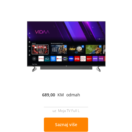
689,00
KM odmah
uz Moja TV Full L
Saznaj više