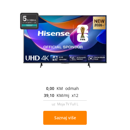
0,00
KM odmah
39,10
KM/mj x12
uz Moja TV Full L
Saznaj više