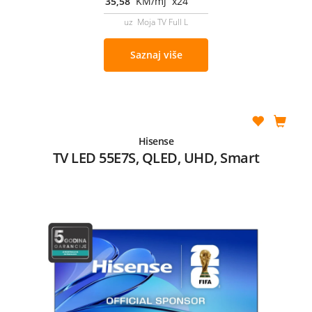
35,58
KM/mj x24
uz Moja TV Full L
Saznaj više
Hisense
TV LED 55E7S, QLED, UHD, Smart