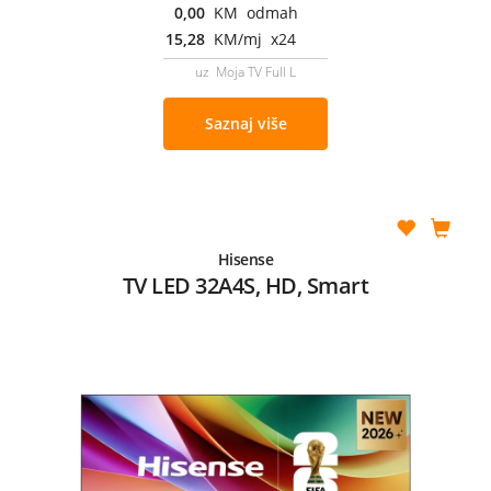
0,00
KM odmah
15,28
KM/mj x24
uz Moja TV Full L
Saznaj više
Hisense
TV LED 32A4S, HD, Smart