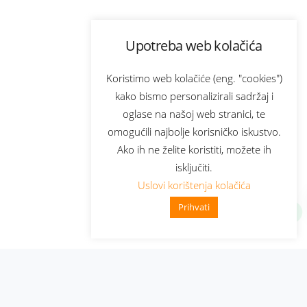
Upotreba web kolačića
Koristimo web kolačiće (eng. "cookies")
kako bismo personalizirali sadržaj i
oglase na našoj web stranici, te
omogućili najbolje korisničko iskustvo.
Ako ih ne želite koristiti, možete ih
isključiti.
Uslovi korištenja kolačića
Prihvati