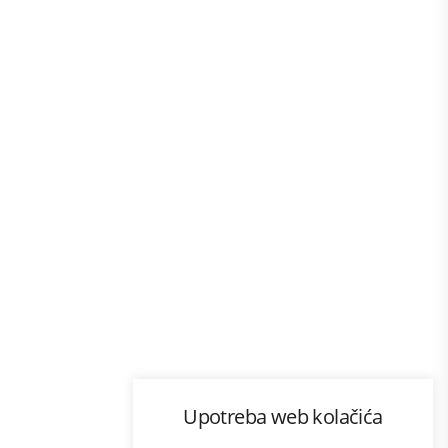
Program lojalnosti
Upotreba web kolačića
com
Bonus plus