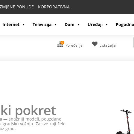
IZMJENE PONUDE
KORPORATIVNA
Internet
Televizija
Dom
Uređaji
Pogodno
0
Poređenje
Lista želja
ki pokret
a
— snažniji modeli, pouzdane
 gradsku vožnju. Za sve koji žele
oz grad.