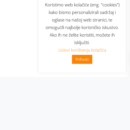
sluga
Prijava za newsletter
Koristimo web kolačiće (eng. "cookies")
kako bismo personalizirali sadržaj i
oglase na našoj web stranici, te
elecom
omogućili najbolje korisničko iskustvo.
Ako ih ne želite koristiti, možete ih
isključiti.
Uslovi korištenja kolačića
Prihvati
👋 Zdravo, kako mogu pomoći