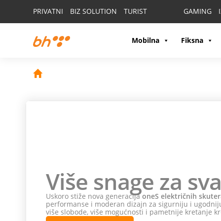
PRIVATNI
BIZ SOLUTION
TURIST
GAMING
Mobilna
Fiksna
Više snage za sva
Uskoro stiže nova generacija
oneS električnih skuter
performanse i moderan dizajn za sigurniju i ugodniju
više slobode, više mogućnosti i pametnije kretanje kr