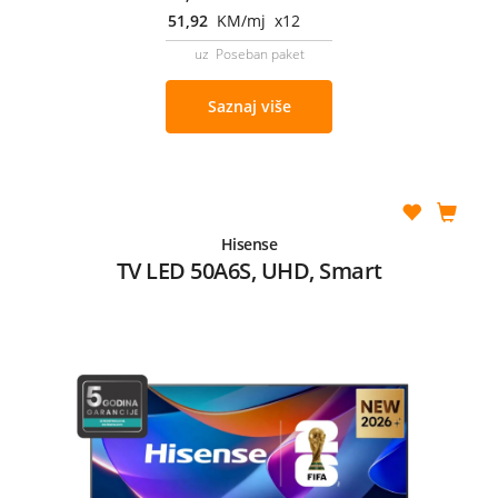
51,92
KM/mj x12
uz Poseban paket
Saznaj više
Hisense
TV LED 50A6S, UHD, Smart