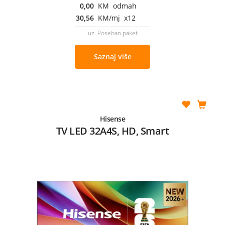
0,00
KM odmah
30,56
KM/mj x12
uz Poseban paket
Saznaj više
Hisense
TV LED 32A4S, HD, Smart