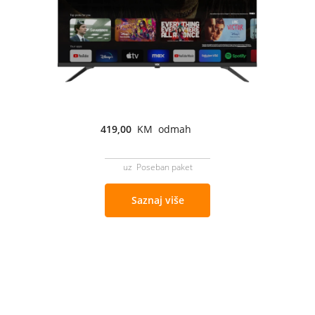
419,00
KM odmah
uz Poseban paket
Saznaj više