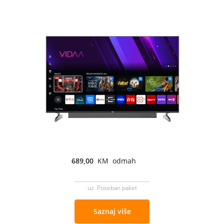
689,00
KM odmah
uz Poseban paket
Saznaj više