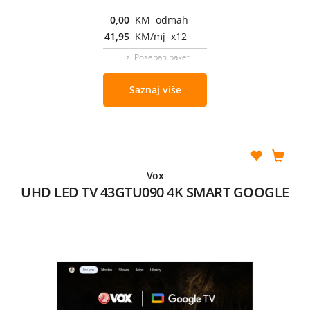
0,00
KM odmah
41,95
KM/mj x12
uz Poseban paket
Saznaj više
Vox
UHD LED TV 43GTU090 4K SMART GOOGLE