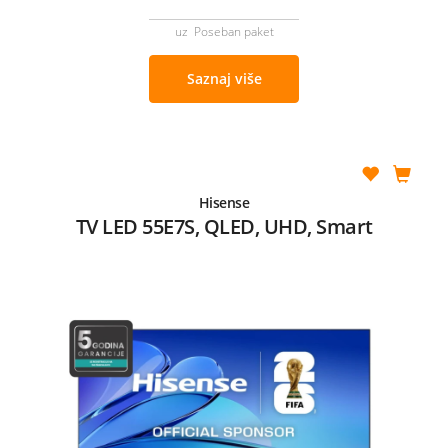
uz Poseban paket
Saznaj više
Hisense
TV LED 55E7S, QLED, UHD, Smart