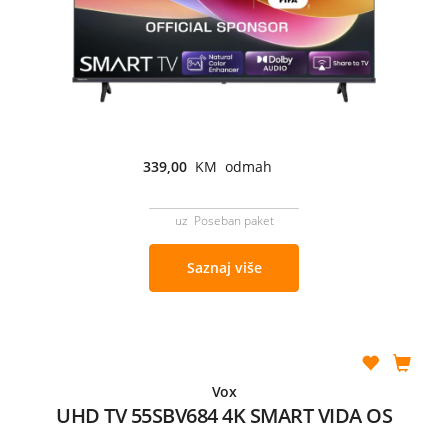
339,00
KM odmah
uz Poseban paket
Saznaj više
Vox
UHD TV 55SBV684 4K SMART VIDA OS