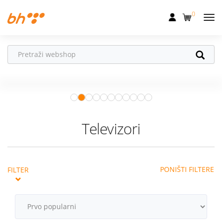
0
Mobilna
Fiksna
Ne propusti
HONOR poklone!
Internet
Uz
HONOR 600, 600 Pro i Magic 8
Pro
od 04.08.–31.08. očekuju te
Televizija
super pokloni!
Istraži ponudu
Dom
Televizori
Uređaji
Pogodnosti
PONIŠTI FILTERE
FILTER
Akcije
Podrška