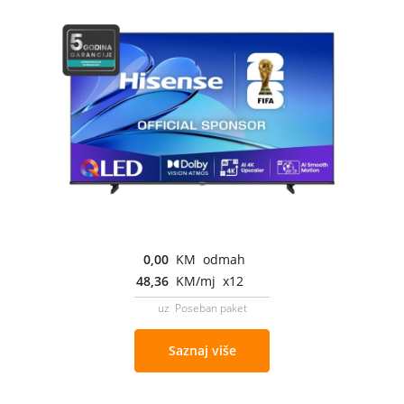
0,00
KM odmah
48,36
KM/mj x12
uz Poseban paket
Saznaj više