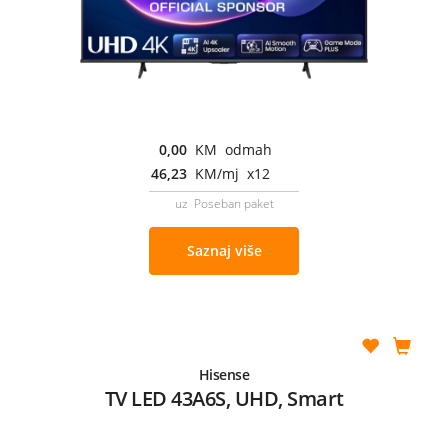
0,00
KM odmah
46,23
KM/mj x12
uz Poseban paket
Saznaj više
Hisense
TV LED 43A6S, UHD, Smart