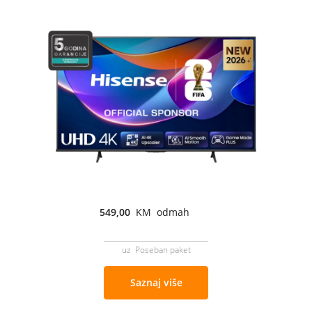
549,00
KM odmah
uz Poseban paket
Saznaj više