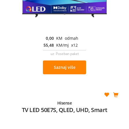
0,00
KM odmah
55,48
KM/mj x12
uz Poseban paket
Saznaj više
Hisense
TV LED 50E7S, QLED, UHD, Smart