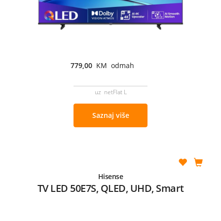
779,00
KM odmah
uz netFlat L
Saznaj više
Hisense
TV LED 50E7S, QLED, UHD, Smart