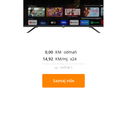
0,00
KM odmah
14,92
KM/mj x24
uz netFlat L
Saznaj više