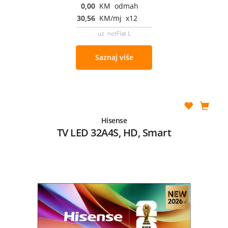
0,00
KM odmah
30,56
KM/mj x12
uz netFlat L
Saznaj više
Hisense
TV LED 32A4S, HD, Smart