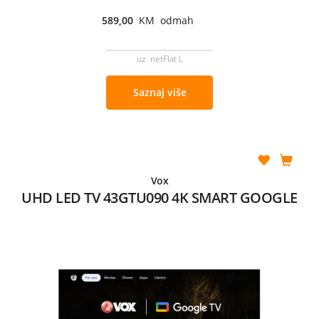
589,00
KM odmah
uz netFlat L
Saznaj više
Vox
UHD LED TV 43GTU090 4K SMART GOOGLE