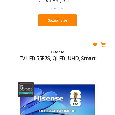
71,15
KM/mj x12
uz netFlat L
Saznaj više
Hisense
TV LED 55E7S, QLED, UHD, Smart