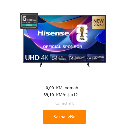
0,00
KM odmah
39,10
KM/mj x12
uz netFlat L
Saznaj više