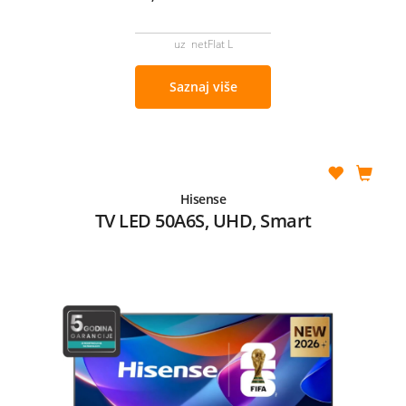
uz netFlat L
Saznaj više
Hisense
TV LED 50A6S, UHD, Smart