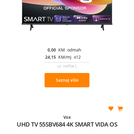
0,00
KM odmah
24,15
KM/mj x12
uz netFlat L
Saznaj više
Vox
UHD TV 55SBV684 4K SMART VIDA OS