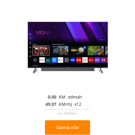
0,00
KM odmah
49,07
KM/mj x12
uz netFlat L
Saznaj više