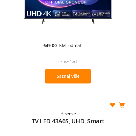
649,00
KM odmah
uz netFlat L
Saznaj više
Hisense
TV LED 43A6S, UHD, Smart