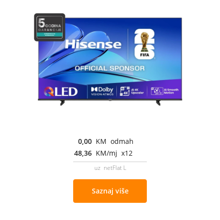
0,00
KM odmah
48,36
KM/mj x12
uz netFlat L
Saznaj više