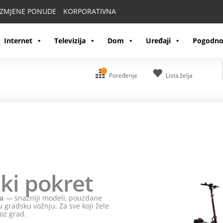
IZMJENE PONUDE
KORPORATIVNA
Internet
Televizija
Dom
Uređaji
Pogodno
0
Poređenje
Lista želja
ki pokret
a
— snažniji modeli, pouzdane
 gradsku vožnju. Za sve koji žele
oz grad.