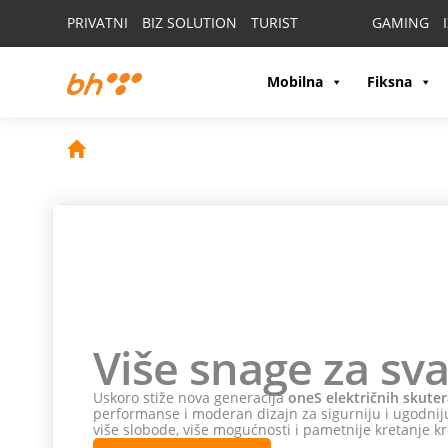
PRIVATNI
BIZ SOLUTION
TURIST
GAMING
Mobilna
Fiksna
Više snage za sva
Uskoro stiže nova generacija
oneS električnih skuter
performanse i moderan dizajn za sigurniju i ugodniju
više slobode, više mogućnosti i pametnije kretanje kr