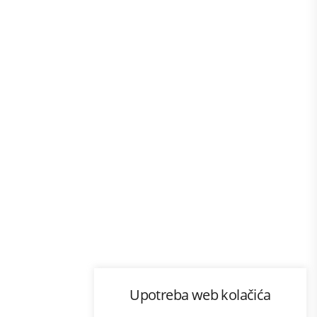
Program lojalnosti
Upotreba web kolačića
com
Bonus plus