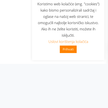
sluga
Prijava za newsletter
Koristimo web kolačiće (eng. "cookies")
kako bismo personalizirali sadržaj i
oglase na našoj web stranici, te
elecom
omogućili najbolje korisničko iskustvo.
Ako ih ne želite koristiti, možete ih
isključiti.
Uslovi korištenja kolačića
Prihvati
👋 Zdravo, kako mogu pomoći