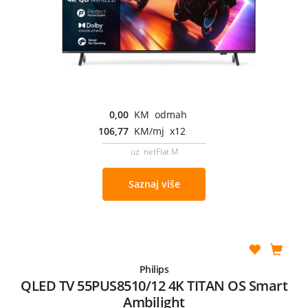
0,00
KM odmah
106,77
KM/mj x12
uz netFlat M
Saznaj više
Philips
QLED TV 55PUS8510/12 4K TITAN OS Smart
Ambilight