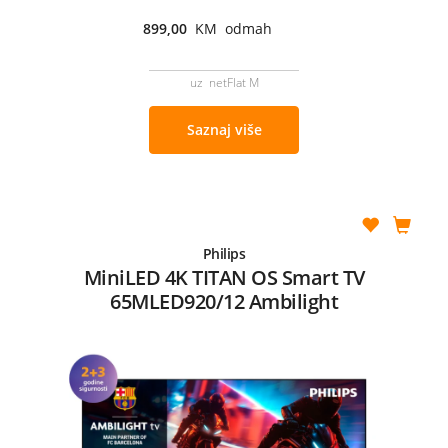
899,00
KM odmah
uz netFlat M
Saznaj više
Philips
MiniLED 4K TITAN OS Smart TV
65MLED920/12 Ambilight