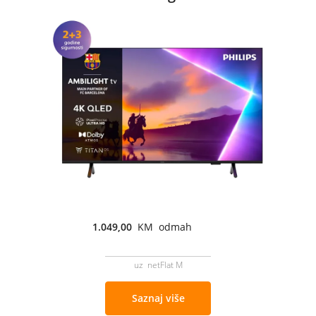
1.049,00
KM odmah
uz netFlat M
Saznaj više