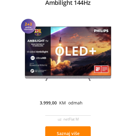
Ambilight 144Hz
3.999,00
KM odmah
uz netFlat M
Saznaj više