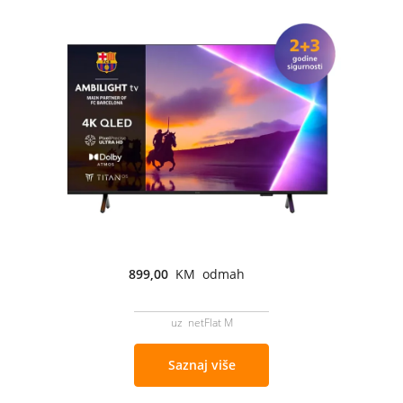
899,00
KM odmah
uz netFlat M
Saznaj više