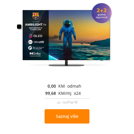
0,00
KM odmah
99,68
KM/mj x24
uz netFlat M
Saznaj više