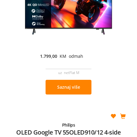
1.799,00
KM odmah
uz netFlat M
Saznaj više
Philips
OLED Google TV 55OLED910/12 4-side