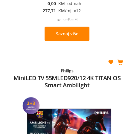
0,00
KM odmah
277,71
KM/mj x12
uz netFlat M
Saznaj više
Philips
MiniLED TV 55MLED920/12 4K TITAN OS
Smart Ambilight