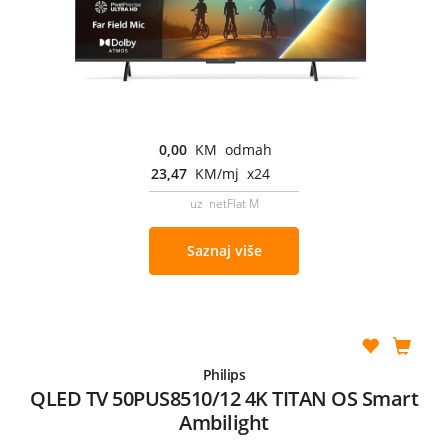
0,00
KM odmah
23,47
KM/mj x24
uz netFlat M
Saznaj više
Philips
QLED TV 50PUS8510/12 4K TITAN OS Smart
Ambilight