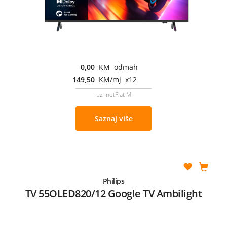
0,00
KM odmah
149,50
KM/mj x12
uz netFlat M
Saznaj više
Philips
TV 55OLED820/12 Google TV Ambilight