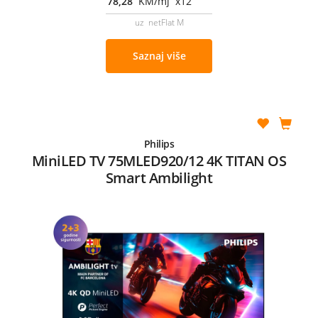
78,28
KM/mj x12
uz netFlat M
Saznaj više
Philips
MiniLED TV 75MLED920/12 4K TITAN OS
Smart Ambilight