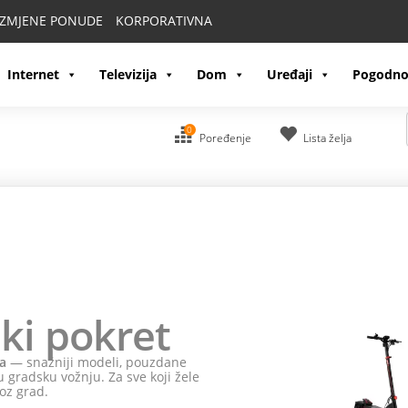
IZMJENE PONUDE
KORPORATIVNA
Internet
Televizija
Dom
Uređaji
Pogodno
0
Poređenje
Lista želja
ki pokret
a
— snažniji modeli, pouzdane
 gradsku vožnju. Za sve koji žele
oz grad.