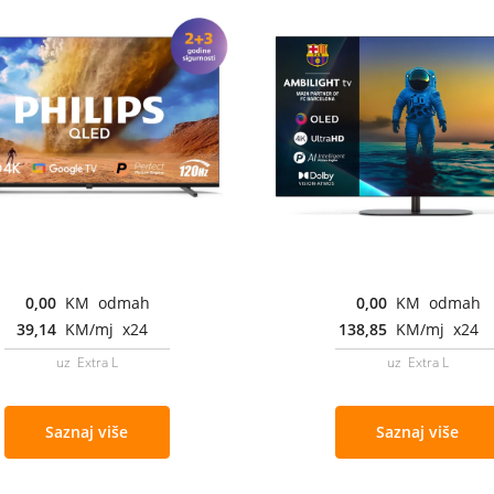
0,00
KM odmah
0,00
KM odmah
39,14
KM/mj x24
138,85
KM/mj x24
uz Extra L
uz Extra L
Saznaj više
Saznaj više