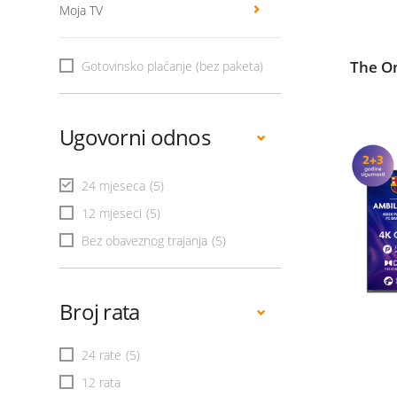
Moja TV
The O
Gotovinsko plaćanje (bez paketa)
Ugovorni odnos
24 mjeseca
(5)
12 mjeseci
(5)
Bez obaveznog trajanja
(5)
Broj rata
24 rate
(5)
12 rata