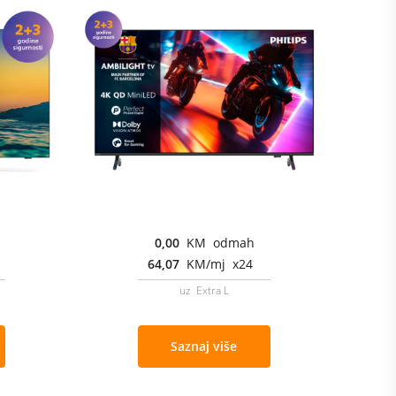
0,00
KM odmah
64,07
KM/mj x24
uz Extra L
Saznaj više