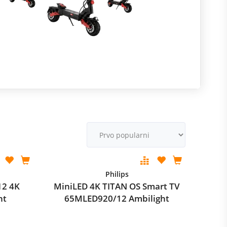
R
m
M
v
Philips
12 4K
MiniLED 4K TITAN OS Smart TV
ht
65MLED920/12 Ambilight