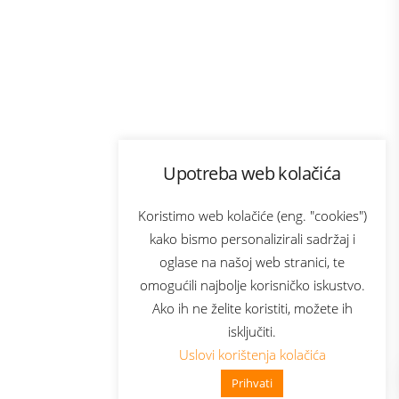
Program lojalnosti
Upotreba web kolačića
com
Bonus plus
sluga
Prijava za newsletter
Koristimo web kolačiće (eng. "cookies")
kako bismo personalizirali sadržaj i
oglase na našoj web stranici, te
elecom
omogućili najbolje korisničko iskustvo.
Ako ih ne želite koristiti, možete ih
isključiti.
Uslovi korištenja kolačića
Prihvati
👋 Zdravo, kako mogu pomoći?