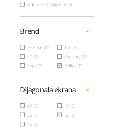
Jednokratno plaćanje
(5)
Brend
Hisense
(1)
TCL
(3)
LG
(3)
Samsung
(4)
Sony
(2)
Philips
(5)
Dijagonala ekrana
43
(2)
50
(2)
55
(7)
65
(5)
75
(2)