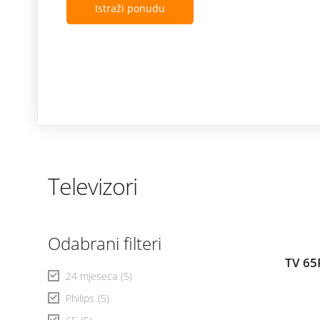
Istraži ponudu
Televizori
Odabrani filteri
TV 65
24 mjeseca
(5)
Philips
(5)