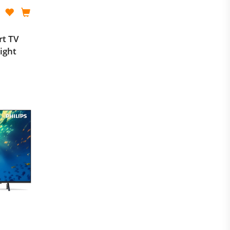
rt TV
ight