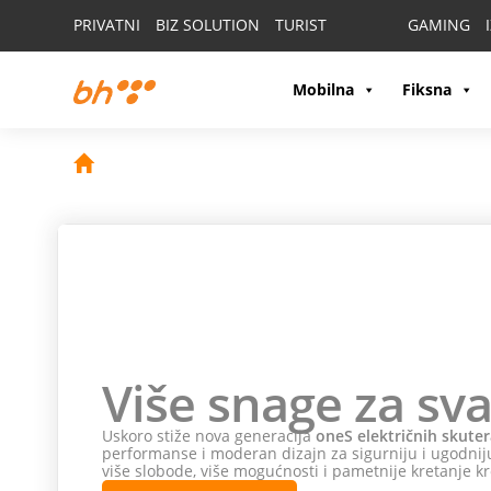
PRIVATNI
BIZ SOLUTION
TURIST
GAMING
Mobilna
Fiksna
Više snage za sva
Uskoro stiže nova generacija
oneS električnih skuter
performanse i moderan dizajn za sigurniju i ugodniju
više slobode, više mogućnosti i pametnije kretanje kr