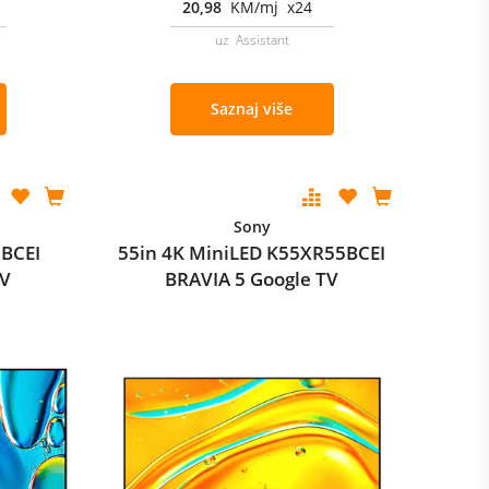
20,98
KM/mj x24
uz Assistant
Saznaj više
Sony
5BCEI
55in 4K MiniLED K55XR55BCEI
TV
BRAVIA 5 Google TV