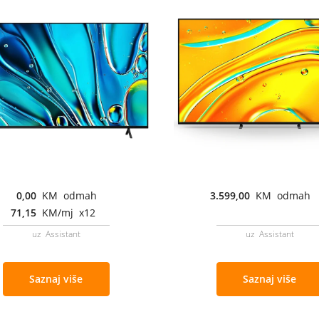
0,00
KM odmah
3.599,00
KM odmah
71,15
KM/mj x12
uz Assistant
uz Assistant
Saznaj više
Saznaj više