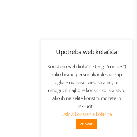
Program lojalnosti
Upotreba web kolačića
com
Bonus plus
sluga
Prijava za newsletter
Koristimo web kolačiće (eng. "cookies")
kako bismo personalizirali sadržaj i
oglase na našoj web stranici, te
elecom
omogućili najbolje korisničko iskustvo.
Ako ih ne želite koristiti, možete ih
isključiti.
Uslovi korištenja kolačića
Prihvati
👋 Zdravo, kako mogu pomoći?