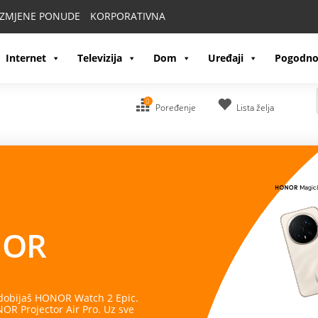
IZMJENE PONUDE
KORPORATIVNA
Internet
Televizija
Dom
Uređaji
Pogodno
0
Poređenje
Lista želja
OR
 dobijaš HONOR Watch 2 Epic.
R Projector Air Pro. Uz sve