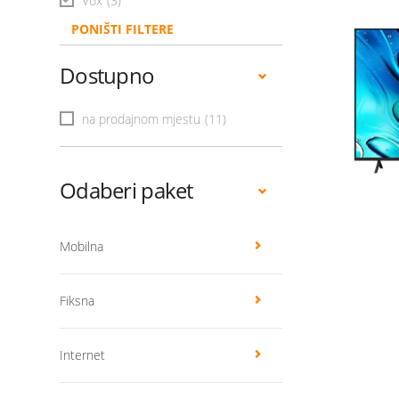
Vox
(3)
PONIŠTI FILTERE
Dostupno
na prodajnom mjestu
(11)
Odaberi paket
Mobilna
Fiksna
Internet