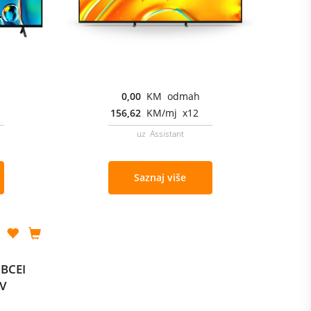
0,00
KM odmah
156,62
KM/mj x12
uz Assistant
Saznaj više
5BCEI
TV