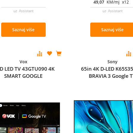
49,07
KM/mj x12
uz Assistant
uz Assistant
Saznaj više
Saznaj više
Vox
Sony
D LED TV 43GTU090 4K
65in 4K D-LED K65S3
SMART GOOGLE
BRAVIA 3 Google 