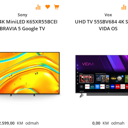
Sony
Vox
 4K MiniLED K65XR55BCEI
UHD TV 55SBV684 4K 
BRAVIA 5 Google TV
VIDA OS
2.599,00
KM odmah
0,00
KM odmah