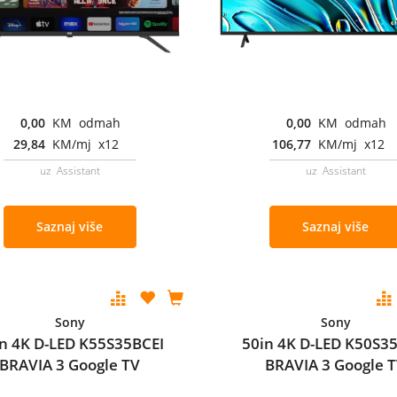
0,00
KM odmah
0,00
KM odmah
29,84
KM/mj x12
106,77
KM/mj x12
uz Assistant
uz Assistant
Saznaj više
Saznaj više
Sony
Sony
n 4K D-LED K55S35BCEI
50in 4K D-LED K50S3
BRAVIA 3 Google TV
BRAVIA 3 Google 