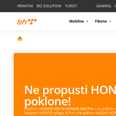
PRIVATNI
BIZ SOLUTION
TURIST
GAMING
Mobilna
Fiksna
Ne propusti
HON
poklone!
Odaberi
HONOR 600 ili HONOR 600 Pro
i na poklon
Odaberi HONOR Magic 8 Pro i na poklon dobijaš HONO