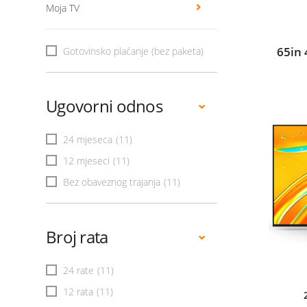
Moja TV
65in
Gotovinsko plaćanje (bez paketa)
Ugovorni odnos
24 mjeseca
(11)
12 mjeseci
(11)
Bez obaveznog trajanja
(11)
Broj rata
24 rate
(11)
12 rata
(11)