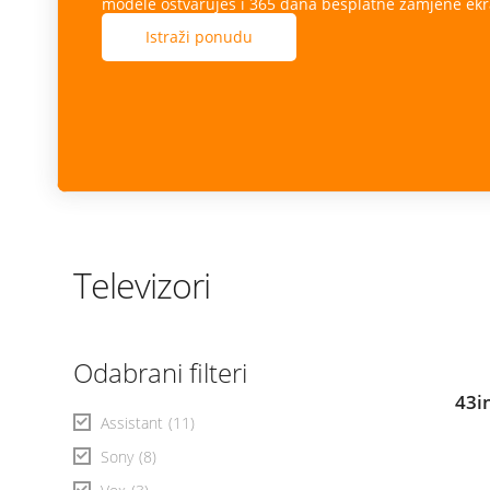
modele ostvaruješ i 365 dana besplatne zamjene ekr
Istraži ponudu
Televizori
Odabrani filteri
43i
Assistant
(11)
Sony
(8)