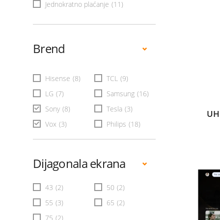
Jednokratno plaćanje
(11)
Brend
Hisense
(8)
TCL
(9)
LG
(7)
Samsung
(16)
Sony
(8)
Tesla
(3)
UH
Vox
(3)
Philips
(18)
Dijagonala ekrana
43
(2)
50
(2)
55
(3)
65
(2)
75
(2)