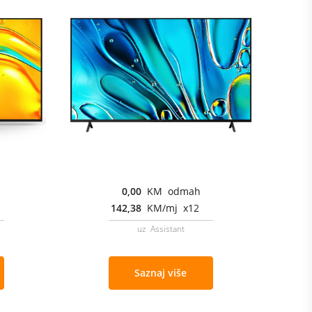
0,00
KM odmah
142,38
KM/mj x12
uz Assistant
Saznaj više