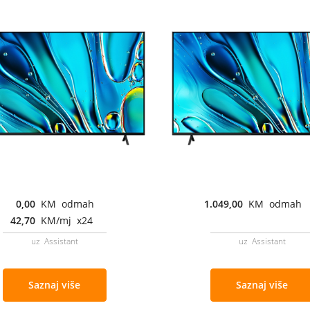
0,00
KM odmah
1.049,00
KM odmah
42,70
KM/mj x24
uz Assistant
uz Assistant
Saznaj više
Saznaj više