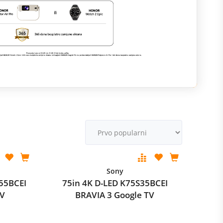
M
v
Sony
55BCEI
75in 4K D-LED K75S35BCEI
TV
BRAVIA 3 Google TV