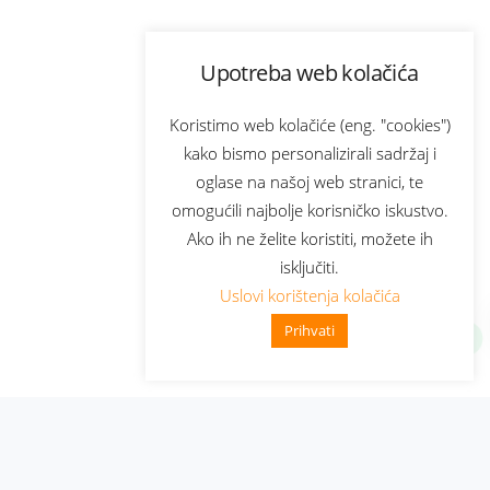
Upotreba web kolačića
Koristimo web kolačiće (eng. "cookies")
kako bismo personalizirali sadržaj i
oglase na našoj web stranici, te
omogućili najbolje korisničko iskustvo.
Ako ih ne želite koristiti, možete ih
isključiti.
Uslovi korištenja kolačića
Prihvati